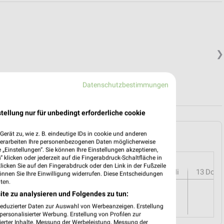
❯
Datenschutzbestimmungen
tellung nur für unbedingt erforderliche cookie
AUS in Friedrichsdorf und Umgebung
erät zu, wie z. B. eindeutige IDs in cookie und anderen
verarbeiten Ihre personenbezogenen Daten möglicherweise
„Einstellungen“. Sie können Ihre Einstellungen akzeptieren,
 klicken oder jederzeit auf die Fingerabdruck-Schaltfläche in
klicken Sie auf den Fingerabdruck oder den Link in der Fußzeile
r
08
Sa
09
So
10
Mo
11
Di
12
Mi
13
Do
önnen Sie Ihre Einwilligung widerrufen. Diese Entscheidungen
ten.
ite zu analysieren und Folgendes zu tun:
reduzierter Daten zur Auswahl von Werbeanzeigen. Erstellung
ersonalisierter Werbung. Erstellung von Profilen zur
ierter Inhalte. Messung der Werbeleistung. Messung der