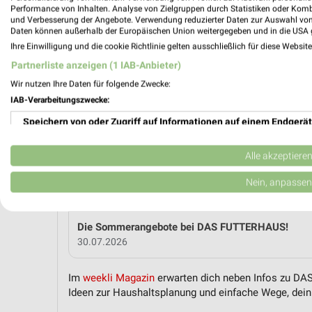
Performance von Inhalten. Analyse von Zielgruppen durch Statistiken oder Kom
und Verbesserung der Angebote. Verwendung reduzierter Daten zur Auswahl von
Daten können außerhalb der Europäischen Union weitergegeben und in die USA 
MEH
Ihre Einwilligung und die cookie Richtlinie gelten ausschließlich für diese Websit
Partnerliste anzeigen (1 IAB-Anbieter)
Wir nutzen Ihre Daten für folgende Zwecke:
weekli Magazin
IAB-Verarbeitungszwecke:
Speichern von oder Zugriff auf Informationen auf einem Endgerät
Verwendung reduzierter Daten zur Auswahl von Werbeanzeigen
Alle akzeptiere
Erstellung von Profilen für personalisierte Werbung
Nein, anpassen
Verwendung von Profilen zur Auswahl personalisierter Werbung
Die Sommerangebote bei DAS FUTTERHAUS!
Erstellung von Profilen zur Personalisierung von Inhalten
30.07.2026
Verwendung von Profilen zur Auswahl personalisierter Inhalte
Im
weekli Magazin
erwarten dich neben Infos zu DAS
Ideen zur Haushaltsplanung und einfache Wege, dein 
Messung der Werbeleistung