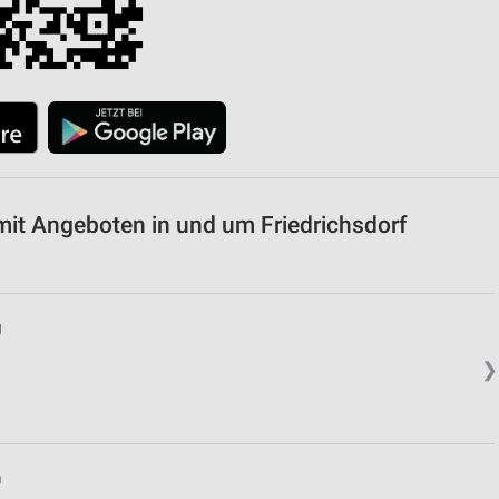
t Angeboten in und um Friedrichsdorf
g
❯
n