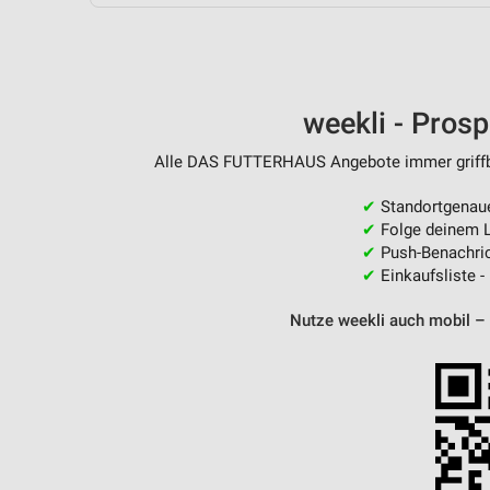
Messung der Performance von Inhalten
Analyse von Zielgruppen durch Statistiken oder Kombinationen 
Quellen
weekli - Pros
Entwicklung und Verbesserung der Angebote
Alle DAS FUTTERHAUS Angebote immer griffber
Verwendung reduzierter Daten zur Auswahl von Inhalten
IAB-Besonderheiten:
✔
Standortgenau
✔
Folge deinem L
Verwendung genauer Standortdaten
✔
Push-Benachric
✔
Einkaufsliste -
Geräte anhand von aktiv angeforderten Informationen identifizie
Nutze weekli auch mobil –
Nicht-IAB-Verarbeitungszwecke:
Notwendig
Performance
Funktional
Werbung