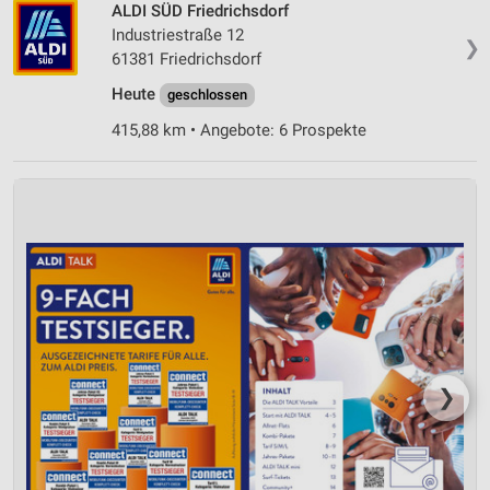
ALDI SÜD Friedrichsdorf
Verwendung reduzierter Daten zur Auswahl von
Inhalten
Industriestraße 12
❯
61381 Friedrichsdorf
IAB-Besonderheiten:
Heute
geschlossen
Verwendung genauer Standortdaten
415,88 km • Angebote: 6 Prospekte
Geräte anhand von aktiv angeforderten
Informationen identifizieren
Nicht-IAB-Verarbeitungszwecke:
Notwendig
Performance
Funktional
Werbung
❯