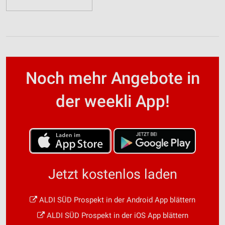
Noch mehr Angebote in
der weekli App!
Jetzt kostenlos laden
ALDI SÜD Prospekt in der Android App blättern
ALDI SÜD Prospekt in der iOS App blättern