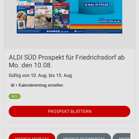
ALDI SÜD Prospekt für Friedrichsdorf ab
Mo. den 10.08.
Gültig von 10. Aug. bis 15. Aug.
📅
Kalendereintrag erstellen
PROSPEKT BLÄTTERN
ANGEBOTE AB FREITAG
ANGEBOTE AB DONNERSTAG
ANGEBOTE A