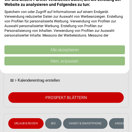
Website zu analysieren und Folgendes zu tun:
Speichern von oder Zugriff auf Informationen auf einem Endgerät.
Verwendung reduzierter Daten zur Auswahl von Werbeanzeigen. Erstellung
von Profilen für personalisierte Werbung. Verwendung von Profilen zur
Auswahl personalisierter Werbung. Erstellung von Profilen zur
Personalisierung von Inhalten. Verwendung von Profilen zur Auswahl
personalisierter Inhalte. Messung der Werbeleistung. Messung der
Performance von Inhalten. Analyse von Zielgruppen durch Statistiken oder
Kombinationen von Daten aus verschiedenen Quellen. Entwicklung und
ALDI SÜD Prospekt für Friedrichsdorf ab
Verbesserung der Angebote. Verwendung reduzierter Daten zur Auswahl
Alle akzeptieren
Sa. den 01.08.
von Inhalten.
Daten können außerhalb der Europäischen Union weitergegeben und in die
Nein, anpassen
Reisemagazin August 2026
USA gesendet werden.
Ihre Einwilligung und die cookie Richtlinie gelten ausschließlich für diese
Gültig von 01. Aug. bis 31. Aug.
Website/App.
📅
Kalendereintrag erstellen
Partnerliste anzeigen (1 IAB-Anbieter)
Wir nutzen Ihre Daten für folgende Zwecke:
IAB-Verarbeitungszwecke:
PROSPEKT BLÄTTERN
Speichern von oder Zugriff auf Informationen
auf einem Endgerät
Verwendung reduzierter Daten zur Auswahl von
URLAUB & REISEN
BIO
HANDY & SMARTPHONE
ANGEBOTE 
Werbeanzeigen