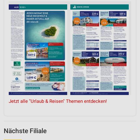
Erstellung von Profilen für personalisierte
Werbung
Verwendung von Profilen zur Auswahl
personalisierter Werbung
Erstellung von Profilen zur Personalisierung
von Inhalten
Verwendung von Profilen zur Auswahl
personalisierter Inhalte
Messung der Werbeleistung
Messung der Performance von Inhalten
Jetzt alle "Urlaub & Reisen" Themen entdecken!
Analyse von Zielgruppen durch Statistiken oder
Kombinationen von Daten aus verschiedenen
Quellen
Nächste Filiale
Entwicklung und Verbesserung der Angebote