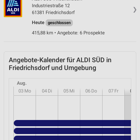
Industriestraße 12
❯
61381 Friedrichsdorf
Heute
geschlossen
415,88 km • Angebote: 6 Prospekte
Angebote-Kalender für ALDI SÜD in
Friedrichsdorf und Umgebung
Aug.
03
Mo
04
Di
05
Mi
06
Do
07
Fr
08
S