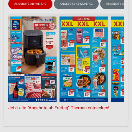
ANGEBOTE AB FREITAG
ANGEBOTE AB MONTAG
ANGEBOTE AB DO
Jetzt alle "Angebote ab Freitag" Themen entdecken!