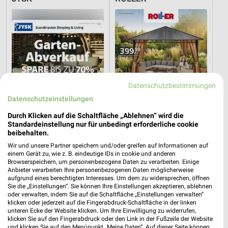
Datenschutzbestimmungen
Datenschutzeinstellungen
Durch Klicken auf die Schaltfläche „Ablehnen“ wird die
Standardeinstellung nur für unbedingt erforderliche cookie
beibehalten.
Wir und unsere Partner speichern und/oder greifen auf Informationen auf
0,6 km
6 km
einem Gerät zu, wie z. B. eindeutige IDs in cookie und anderen
Gartenabverkauf
Gartenliebe
Browserspeichern, um personenbezogene Daten zu verarbeiten. Einige
Anbieter verarbeiten Ihre personenbezogenen Daten möglicherweise
Gültig bis Sa. 15.08.
Gültig bis Sa. 26.09.
aufgrund eines berechtigten Interesses. Um dem zu widersprechen, öffnen
Sie die „Einstellungen“. Sie können Ihre Einstellungen akzeptieren, ablehnen
porta
porta
oder verwalten, indem Sie auf die Schaltfläche „Einstellungen verwalten“
klicken oder jederzeit auf die Fingerabdruck-Schaltfläche in der linken
unteren Ecke der Website klicken. Um Ihre Einwilligung zu widerrufen,
klicken Sie auf den Fingerabdruck oder den Link in der Fußzeile der Website
und klicken Sie auf den Menüpunkt „Meine Daten“. Auf dieser Seite können