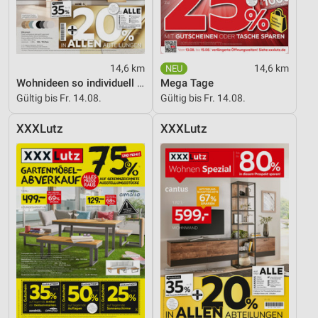
Entwicklung und Verbesserung der Angebote
Verwendung reduzierter Daten zur Auswahl von
Inhalten
14,6 km
14,6 km
Wohnideen so individuell wie du!
Mega Tage
IAB-Besonderheiten:
Gültig bis Fr. 14.08.
Gültig bis Fr. 14.08.
Verwendung genauer Standortdaten
XXXLutz
XXXLutz
Geräte anhand von aktiv angeforderten
Informationen identifizieren
Nicht-IAB-Verarbeitungszwecke:
Notwendig
Performance
Funktional
Werbung