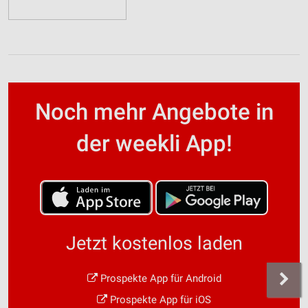
Noch mehr Angebote in
der weekli App!
Jetzt kostenlos laden
Prospekte App für Android
Prospekte App für iOS