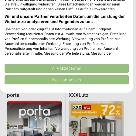
Sie Ihre Einwilligung widerrufen. Diese Entscheidungen werden unseren
Partnern mitgeteilt und haben keinen Einfluss auf die Browserdaten.
Wir und unsere Partner verarbeiten Daten, um die Leistung der
Website zu analysieren und Folgendes zu tun:
Speichern von oder Zugriff auf Informationen auf einem Endgerät.
Verwendung reduzierter Daten zur Auswahl von Werbeanzeigen. Erstellung
von Profilen für personalisierte Werbung. Verwendung von Profilen zur
Auswahl personalisierter Werbung. Erstellung von Profilen zur
Personalisierung von Inhalten. Verwendung von Profilen zur Auswahl
personalisierter Inhalte. Messung der Werbeleistung. Messung der
Performance von Inhalten. Analyse von Zielgruppen durch Statistiken oder
Kombinationen von Daten aus verschiedenen Quellen. Entwicklung und
Verbesserung der Angebote. Verwendung reduzierter Daten zur Auswahl
Alle akzeptieren
9,2 km
9,2 km
von Inhalten.
Angebote ab 03.08.
Gartenmöbel 2026
Daten können außerhalb der Europäischen Union weitergegeben und in die
Nein, anpassen
Noch heute gültig
Gültig 2026
USA gesendet werden.
Ihre Einwilligung und die cookie Richtlinie gelten ausschließlich für diese
Website/App.
porta
XXXLutz
Partnerliste anzeigen (1 IAB-Anbieter)
Wir nutzen Ihre Daten für folgende Zwecke:
IAB-Verarbeitungszwecke:
Speichern von oder Zugriff auf Informationen
auf einem Endgerät