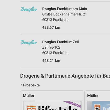
Messung der Performance von Inhalten
Douglas Frankfurt am Main
Analyse von Zielgruppen durch Statistiken oder Kombinationen 
Große Bockenheimerstr. 21
Quellen
60313 Frankfurt
423,67 km
Entwicklung und Verbesserung der Angebote
Verwendung reduzierter Daten zur Auswahl von Inhalten
Douglas Frankfurt Zeil
IAB-Besonderheiten:
Zeil 98-102
60313 Frankfurt
Verwendung genauer Standortdaten
423,21 km
Geräte anhand von aktiv angeforderten Informationen identifizie
Nicht-IAB-Verarbeitungszwecke:
Drogerie & Parfümerie Angebote für 
Notwendig
7 Prospekte
Performance
Müller
Müller
Funktional
Werbung