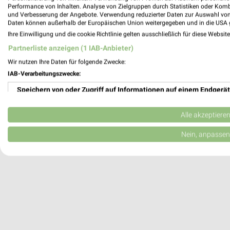
Performance von Inhalten. Analyse von Zielgruppen durch Statistiken oder Kom
Sulzbach, Deutschland
und Verbesserung der Angebote. Verwendung reduzierter Daten zur Auswahl von
Daten können außerhalb der Europäischen Union weitergegeben und in die USA 
Ihre Einwilligung und die cookie Richtlinie gelten ausschließlich für diese Websit
431,37 km
Partnerliste anzeigen (1 IAB-Anbieter)
Wir nutzen Ihre Daten für folgende Zwecke:
IAB-Verarbeitungszwecke:
Speichern von oder Zugriff auf Informationen auf einem Endgerät
Verwendung reduzierter Daten zur Auswahl von Werbeanzeigen
Alle akzeptiere
Erstellung von Profilen für personalisierte Werbung
Nein, anpassen
Verwendung von Profilen zur Auswahl personalisierter Werbung
Erstellung von Profilen zur Personalisierung von Inhalten
Verwendung von Profilen zur Auswahl personalisierter Inhalte
Messung der Werbeleistung