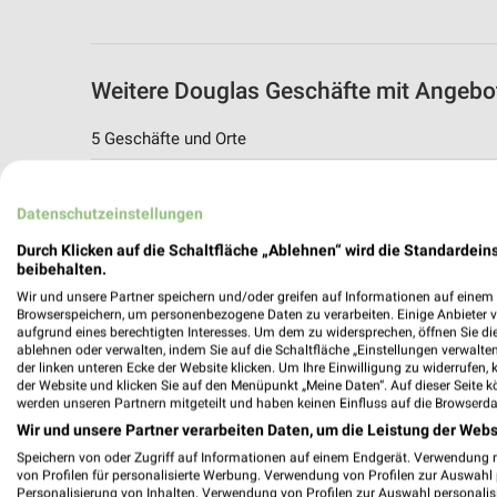
Weitere Douglas Geschäfte mit Angeb
5 Geschäfte und Orte
Douglas Angebote in Frankfurt
Datenschutzeinstellungen
Frankfurt, Deutschland
Durch Klicken auf die Schaltfläche „Ablehnen“ wird die Standardeins
beibehalten.
422,66 km
Wir und unsere Partner speichern und/oder greifen auf Informationen auf einem G
Browserspeichern, um personenbezogene Daten zu verarbeiten. Einige Anbieter 
aufgrund eines berechtigten Interesses. Um dem zu widersprechen, öffnen Sie die 
Douglas Angebote in Bad Vilbel
ablehnen oder verwalten, indem Sie auf die Schaltfläche „Einstellungen verwalten“
Bad Vilbel, Deutschland
der linken unteren Ecke der Website klicken. Um Ihre Einwilligung zu widerrufen, 
der Website und klicken Sie auf den Menüpunkt „Meine Daten“. Auf dieser Seite k
werden unseren Partnern mitgeteilt und haben keinen Einfluss auf die Browserda
415,33 km
Wir und unsere Partner verarbeiten Daten, um die Leistung der Webs
Speichern von oder Zugriff auf Informationen auf einem Endgerät. Verwendung 
von Profilen für personalisierte Werbung. Verwendung von Profilen zur Auswahl p
Douglas Angebote in Sulzbach
Personalisierung von Inhalten. Verwendung von Profilen zur Auswahl personalis