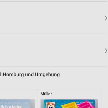
von Daten aus verschiedenen
❯
❯
ren
Bad Homburg und Umgebung
Müller