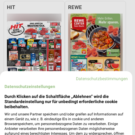
HIT
REWE
Datenschutzbestimmungen
Datenschutzeinstellungen
Durch Klicken auf die Schaltfläche „Ablehnen“ wird die
4 km
0,3 km
Standardeinstellung nur für unbedingt erforderliche cookie
Angebote ab 03.08.
Angebote ab 03.08.
beibehalten.
Gültig bis Sa. 08.08.
Gültig bis Sa. 08.08.
Wir und unsere Partner speichern und/oder greifen auf Informationen auf
einem Gerät zu, wie z. B. eindeutige IDs in cookie und anderen
nahkauf
GALERIA Markthalle
Browserspeichern, um personenbezogene Daten zu verarbeiten. Einige
Anbieter verarbeiten Ihre personenbezogenen Daten möglicherweise
aufgrund eines berechtigten Interesses. Um dem zu widersprechen, öffnen