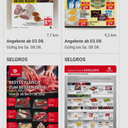
Messung der Performance von Inhalten
Analyse von Zielgruppen durch Statistiken oder
Kombinationen von Daten aus verschiedenen
Quellen
Entwicklung und Verbesserung der Angebote
7,7 km
9,2 km
Angebote ab 03.08.
Angebote ab 03.08.
Verwendung reduzierter Daten zur Auswahl von
Gültig bis Sa. 08.08.
Gültig bis Sa. 08.08.
Inhalten
SELGROS
SELGROS
IAB-Besonderheiten:
Verwendung genauer Standortdaten
Geräte anhand von aktiv angeforderten
Informationen identifizieren
Nicht-IAB-Verarbeitungszwecke:
Notwendig
Performance
Funktional