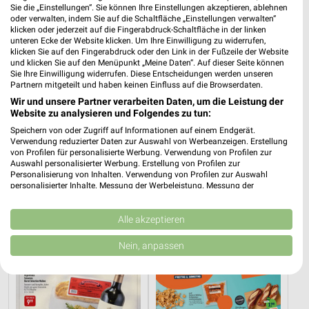
Sie die „Einstellungen“. Sie können Ihre Einstellungen akzeptieren, ablehnen
oder verwalten, indem Sie auf die Schaltfläche „Einstellungen verwalten“
klicken oder jederzeit auf die Fingerabdruck-Schaltfläche in der linken
unteren Ecke der Website klicken. Um Ihre Einwilligung zu widerrufen,
klicken Sie auf den Fingerabdruck oder den Link in der Fußzeile der Website
und klicken Sie auf den Menüpunkt „Meine Daten“. Auf dieser Seite können
Sie Ihre Einwilligung widerrufen. Diese Entscheidungen werden unseren
Partnern mitgeteilt und haben keinen Einfluss auf die Browserdaten.
Wir und unsere Partner verarbeiten Daten, um die Leistung der
Website zu analysieren und Folgendes zu tun:
Speichern von oder Zugriff auf Informationen auf einem Endgerät.
Verwendung reduzierter Daten zur Auswahl von Werbeanzeigen. Erstellung
von Profilen für personalisierte Werbung. Verwendung von Profilen zur
Auswahl personalisierter Werbung. Erstellung von Profilen zur
Personalisierung von Inhalten. Verwendung von Profilen zur Auswahl
2,9 km
3,8 km
personalisierter Inhalte. Messung der Werbeleistung. Messung der
Angebote ab 03.08.
Angebote ab 03.08.
Performance von Inhalten. Analyse von Zielgruppen durch Statistiken oder
Gültig bis Sa. 08.08.
Gültig bis So. 16.08.
Kombinationen von Daten aus verschiedenen Quellen. Entwicklung und
Verbesserung der Angebote. Verwendung reduzierter Daten zur Auswahl
Alle akzeptieren
von Inhalten.
GALERIA Markthalle
tegut...
Daten können außerhalb der Europäischen Union weitergegeben und in die
Nein, anpassen
USA gesendet werden.
Ihre Einwilligung und die cookie Richtlinie gelten ausschließlich für diese
Website/App.
Partnerliste anzeigen (1 IAB-Anbieter)