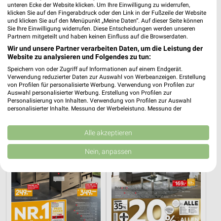
unteren Ecke der Website klicken. Um Ihre Einwilligung zu widerrufen,
klicken Sie auf den Fingerabdruck oder den Link in der Fußzeile der Website
und klicken Sie auf den Menüpunkt „Meine Daten“. Auf dieser Seite können
Sie Ihre Einwilligung widerrufen. Diese Entscheidungen werden unseren
Partnern mitgeteilt und haben keinen Einfluss auf die Browserdaten.
Wir und unsere Partner verarbeiten Daten, um die Leistung der
10,9 km
10,9 km
Website zu analysieren und Folgendes zu tun:
Wohnenpreishits
Angebote ab 08.08.
Speichern von oder Zugriff auf Informationen auf einem Endgerät.
Gültig bis Fr. 14.08.
Gültig bis Fr. 14.08.
Verwendung reduzierter Daten zur Auswahl von Werbeanzeigen. Erstellung
von Profilen für personalisierte Werbung. Verwendung von Profilen zur
Auswahl personalisierter Werbung. Erstellung von Profilen zur
XXXLutz
XXXLutz
Personalisierung von Inhalten. Verwendung von Profilen zur Auswahl
personalisierter Inhalte. Messung der Werbeleistung. Messung der
Performance von Inhalten. Analyse von Zielgruppen durch Statistiken oder
Kombinationen von Daten aus verschiedenen Quellen. Entwicklung und
Verbesserung der Angebote. Verwendung reduzierter Daten zur Auswahl
Alle akzeptieren
von Inhalten.
Daten können außerhalb der Europäischen Union weitergegeben und in die
Nein, anpassen
USA gesendet werden.
Ihre Einwilligung und die cookie Richtlinie gelten ausschließlich für diese
Website/App.
Partnerliste anzeigen (1 IAB-Anbieter)
Wir nutzen Ihre Daten für folgende Zwecke:
IAB-Verarbeitungszwecke: