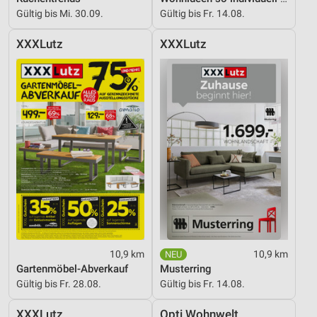
Kombinationen von Daten aus verschiedenen
Gültig bis Mi. 30.09.
Gültig bis Fr. 14.08.
Quellen
XXXLutz
XXXLutz
Entwicklung und Verbesserung der Angebote
Verwendung reduzierter Daten zur Auswahl von
Inhalten
IAB-Besonderheiten:
Verwendung genauer Standortdaten
Geräte anhand von aktiv angeforderten
Informationen identifizieren
Nicht-IAB-Verarbeitungszwecke:
Notwendig
Performance
10,9 km
10,9 km
Gartenmöbel-Abverkauf
Musterring
Funktional
Gültig bis Fr. 28.08.
Gültig bis Fr. 14.08.
Werbung
XXXLutz
Opti Wohnwelt