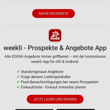
Verwendung von Profilen zur Auswahl
personalisierter Inhalte
MEHR PROSPEKTE
Messung der Werbeleistung
Messung der Performance von Inhalten
Analyse von Zielgruppen durch Statistiken oder
Kombinationen von Daten aus verschiedenen
weekli - Prospekte & Angebote App
Quellen
Alle EDEKA Angebote immer griffbereit – mit der kostenlosen
Entwicklung und Verbesserung der Angebote
weekli App für iOS & Android.
Verwendung reduzierter Daten zur Auswahl von
✔
Standortgenaue Angebote
Inhalten
✔
Folge deinem Lieblingshändler
✔
Push-Benachrichtigungen bei neuen Prospekten
IAB-Besonderheiten:
✔
Einkaufsliste - Einkauf stressfrei planen
Verwendung genauer Standortdaten
JETZT LADEN UND SPAREN!
Geräte anhand von aktiv angeforderten
Informationen identifizieren