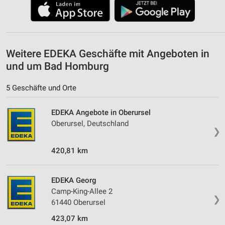
Nicht-IAB-Verarbeitungszwecke:
Notwendig
Performance
Weitere EDEKA Geschäfte mit Angeboten in
Funktional
und um Bad Homburg
Werbung
5 Geschäfte und Orte
EDEKA Angebote in Oberursel
Oberursel, Deutschland
❯
420,81 km
EDEKA Georg
Camp-King-Allee 2
❯
61440 Oberursel
423,07 km