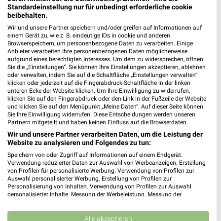
Standardeinstellung nur für unbedingt erforderliche cookie
beibehalten.
Wir und unsere Partner speichern und/oder greifen auf Informationen auf
einem Gerät zu, wie z. B. eindeutige IDs in cookie und anderen
Browserspeichern, um personenbezogene Daten zu verarbeiten. Einige
Anbieter verarbeiten Ihre personenbezogenen Daten möglicherweise
aufgrund eines berechtigten Interesses. Um dem zu widersprechen, öffnen
Sie die „Einstellungen“. Sie können Ihre Einstellungen akzeptieren, ablehnen
oder verwalten, indem Sie auf die Schaltfläche „Einstellungen verwalten“
klicken oder jederzeit auf die Fingerabdruck-Schaltfläche in der linken
unteren Ecke der Website klicken. Um Ihre Einwilligung zu widerrufen,
klicken Sie auf den Fingerabdruck oder den Link in der Fußzeile der Website
und klicken Sie auf den Menüpunkt „Meine Daten“. Auf dieser Seite können
Sie Ihre Einwilligung widerrufen. Diese Entscheidungen werden unseren
Partnern mitgeteilt und haben keinen Einfluss auf die Browserdaten.
Wir und unsere Partner verarbeiten Daten, um die Leistung der
Website zu analysieren und Folgendes zu tun:
Speichern von oder Zugriff auf Informationen auf einem Endgerät.
Verwendung reduzierter Daten zur Auswahl von Werbeanzeigen. Erstellung
von Profilen für personalisierte Werbung. Verwendung von Profilen zur
Auswahl personalisierter Werbung. Erstellung von Profilen zur
Personalisierung von Inhalten. Verwendung von Profilen zur Auswahl
personalisierter Inhalte. Messung der Werbeleistung. Messung der
Performance von Inhalten. Analyse von Zielgruppen durch Statistiken oder
Kombinationen von Daten aus verschiedenen Quellen. Entwicklung und
Nächste Filiale
Verbesserung der Angebote. Verwendung reduzierter Daten zur Auswahl
Alle akzeptieren