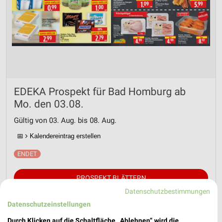
EDEKA Prospekt für Bad Homburg ab
Mo. den 03.08.
Gültig von 03. Aug. bis 08. Aug.
📅
Kalendereintrag erstellen
PROSPEKT BLÄTTERN
Datenschutzbestimmungen
Datenschutzeinstellungen
Durch Klicken auf die Schaltfläche „Ablehnen“ wird die
AKTIONEN, RABATTE & GUTSCHEINE
SCHULE
BIER
SCHOKOL