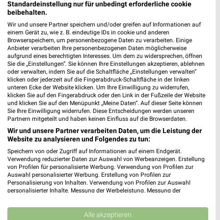
Standardeinstellung nur für unbedingt erforderliche cookie
beibehalten.
dm Angebote in Eschborn
Wir und unsere Partner speichern und/oder greifen auf Informationen auf
Eschborn, Deutschland
einem Gerät zu, wie z. B. eindeutige IDs in cookie und anderen
❯
Browserspeichern, um personenbezogene Daten zu verarbeiten. Einige
Anbieter verarbeiten Ihre personenbezogenen Daten möglicherweise
426,75 km
aufgrund eines berechtigten Interesses. Um dem zu widersprechen, öffnen
Sie die „Einstellungen“. Sie können Ihre Einstellungen akzeptieren, ablehnen
oder verwalten, indem Sie auf die Schaltfläche „Einstellungen verwalten“
klicken oder jederzeit auf die Fingerabdruck-Schaltfläche in der linken
Drogerie & Parfümerie Angebote für Bad
unteren Ecke der Website klicken. Um Ihre Einwilligung zu widerrufen,
klicken Sie auf den Fingerabdruck oder den Link in der Fußzeile der Website
Homburg und Umgebung
und klicken Sie auf den Menüpunkt „Meine Daten“. Auf dieser Seite können
Sie Ihre Einwilligung widerrufen. Diese Entscheidungen werden unseren
6 Prospekte
Partnern mitgeteilt und haben keinen Einfluss auf die Browserdaten.
Wir und unsere Partner verarbeiten Daten, um die Leistung der
Müller
Müller
Website zu analysieren und Folgendes zu tun:
Speichern von oder Zugriff auf Informationen auf einem Endgerät.
Verwendung reduzierter Daten zur Auswahl von Werbeanzeigen. Erstellung
von Profilen für personalisierte Werbung. Verwendung von Profilen zur
Auswahl personalisierter Werbung. Erstellung von Profilen zur
Personalisierung von Inhalten. Verwendung von Profilen zur Auswahl
personalisierter Inhalte. Messung der Werbeleistung. Messung der
Performance von Inhalten. Analyse von Zielgruppen durch Statistiken oder
Kombinationen von Daten aus verschiedenen Quellen. Entwicklung und
Verbesserung der Angebote. Verwendung reduzierter Daten zur Auswahl
Alle akzeptieren