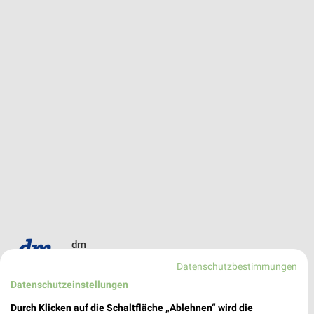
dm
Tituscorso 11
Datenschutzbestimmungen
❯
60439 Frankfurt am Main
Datenschutzeinstellungen
422,71 km
Durch Klicken auf die Schaltfläche „Ablehnen“ wird die