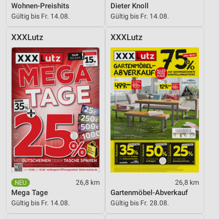
Wohnen-Preishits
Dieter Knoll
Verwendung genauer Standortdaten
Gültig bis Fr. 14.08.
Gültig bis Fr. 14.08.
Geräte anhand von aktiv angeforderten
Informationen identifizieren
XXXLutz
XXXLutz
Nicht-IAB-Verarbeitungszwecke:
Notwendig
Performance
Funktional
Werbung
26,8 km
26,8 km
Mega Tage
Gartenmöbel-Abverkauf
Gültig bis Fr. 14.08.
Gültig bis Fr. 28.08.