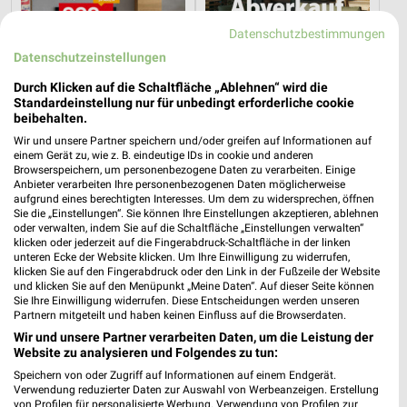
Datenschutzbestimmungen
Datenschutzeinstellungen
Durch Klicken auf die Schaltfläche „Ablehnen“ wird die
Standardeinstellung nur für unbedingt erforderliche cookie
beibehalten.
Wir und unsere Partner speichern und/oder greifen auf Informationen auf
einem Gerät zu, wie z. B. eindeutige IDs in cookie und anderen
Browserspeichern, um personenbezogene Daten zu verarbeiten. Einige
26,8 km
2,5 km
Anbieter verarbeiten Ihre personenbezogenen Daten möglicherweise
Wohnideen so individuell wie du!
Gartenabverkauf
aufgrund eines berechtigten Interesses. Um dem zu widersprechen, öffnen
Gültig bis Fr. 14.08.
Gültig bis Sa. 15.08.
Sie die „Einstellungen“. Sie können Ihre Einstellungen akzeptieren, ablehnen
oder verwalten, indem Sie auf die Schaltfläche „Einstellungen verwalten“
klicken oder jederzeit auf die Fingerabdruck-Schaltfläche in der linken
JYSK
ROLLER
unteren Ecke der Website klicken. Um Ihre Einwilligung zu widerrufen,
klicken Sie auf den Fingerabdruck oder den Link in der Fußzeile der Website
und klicken Sie auf den Menüpunkt „Meine Daten“. Auf dieser Seite können
Sie Ihre Einwilligung widerrufen. Diese Entscheidungen werden unseren
Partnern mitgeteilt und haben keinen Einfluss auf die Browserdaten.
Wir und unsere Partner verarbeiten Daten, um die Leistung der
Website zu analysieren und Folgendes zu tun:
Speichern von oder Zugriff auf Informationen auf einem Endgerät.
Verwendung reduzierter Daten zur Auswahl von Werbeanzeigen. Erstellung
von Profilen für personalisierte Werbung. Verwendung von Profilen zur