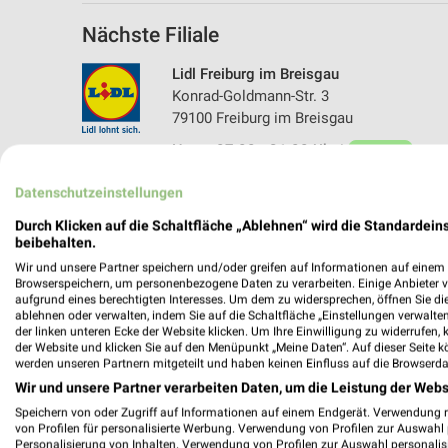
Nächste Filiale
Lidl Freiburg im Breisgau
Konrad-Goldmann-Str. 3
79100 Freiburg im Breisgau
Heute 07:00 - 21:00 Uhr |
Geöffnet
640,72 km • Angebote: 2 Prospekte
Datenschutzeinstellungen
Durch Klicken auf die Schaltfläche „Ablehnen“ wird die Standardeins
beibehalten.
Wir und unsere Partner speichern und/oder greifen auf Informationen auf einem G
Browserspeichern, um personenbezogene Daten zu verarbeiten. Einige Anbieter 
aufgrund eines berechtigten Interesses. Um dem zu widersprechen, öffnen Sie die 
ablehnen oder verwalten, indem Sie auf die Schaltfläche „Einstellungen verwalten“
der linken unteren Ecke der Website klicken. Um Ihre Einwilligung zu widerrufen, 
der Website und klicken Sie auf den Menüpunkt „Meine Daten“. Auf dieser Seite k
werden unseren Partnern mitgeteilt und haben keinen Einfluss auf die Browserda
Wir und unsere Partner verarbeiten Daten, um die Leistung der Webs
Speichern von oder Zugriff auf Informationen auf einem Endgerät. Verwendung 
von Profilen für personalisierte Werbung. Verwendung von Profilen zur Auswahl p
Personalisierung von Inhalten. Verwendung von Profilen zur Auswahl personalis