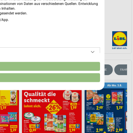
PROSPEKT BLÄTTERN
binationen von Daten aus verschiedenen Quellen. Entwicklung
 Inhalten.
gesendet werden.
e/App.
n
ANGEBOTE AB FREITAG
BLUMEN
HANDY & SMARTPHONE
FAHRRA