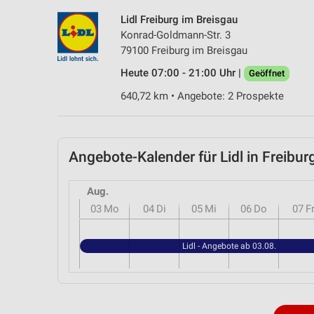
Lidl Freiburg im Breisgau
Konrad-Goldmann-Str. 3
79100 Freiburg im Breisgau
Heute 07:00 - 21:00 Uhr |
Geöffnet
640,72 km • Angebote: 2 Prospekte
Angebote-Kalender für Lidl in Freib
Aug.
03
Mo
04
Di
05
Mi
06
Do
07
F
Lidl - Angebote ab 03.08.