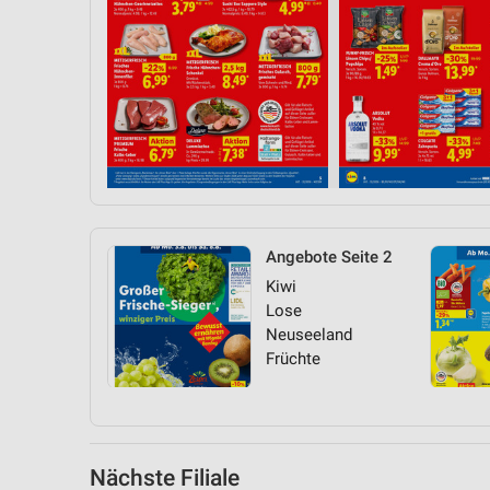
Messung der Performance von Inhalten
Analyse von Zielgruppen durch Statistiken oder Kombinationen 
Quellen
Entwicklung und Verbesserung der Angebote
Verwendung reduzierter Daten zur Auswahl von Inhalten
IAB-Besonderheiten:
Verwendung genauer Standortdaten
Angebote Seite 2
Geräte anhand von aktiv angeforderten Informationen identifizie
Kiwi
Lose
Nicht-IAB-Verarbeitungszwecke:
Neuseeland
Notwendig
Früchte
Performance
Funktional
Nächste Filiale
Werbung