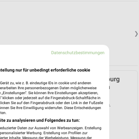
❯
Datenschutzbestimmungen
tellung nur für unbedingt erforderliche cookie
Lidl Prospekt für Freiburg
erät zu, wie z. B. eindeutige IDs in cookie und anderen
(Breisgau) ab Mo. den
verarbeiten Ihre personenbezogenen Daten möglicherweise
„Einstellungen“. Sie können Ihre Einstellungen akzeptieren,
03.08.
 klicken oder jederzeit auf die Fingerabdruck-Schaltfläche in
klicken Sie auf den Fingerabdruck oder den Link in der Fußzeile
Gültig von 03. Aug. bis 08. Aug.
önnen Sie Ihre Einwilligung widerrufen. Diese Entscheidungen
ten.
📅
Kalendereintrag erstellen
ite zu analysieren und Folgendes zu tun:
reduzierter Daten zur Auswahl von Werbeanzeigen. Erstellung
❯
ersonalisierter Werbung. Erstellung von Profilen zur
ierter Inhalte. Messung der Werbeleistung. Messung der