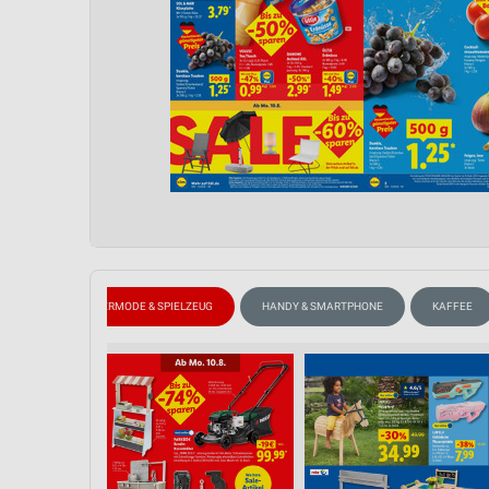
HISKY
KINDERMODE & SPIELZEUG
HANDY & SMARTPHONE
KAFFEE