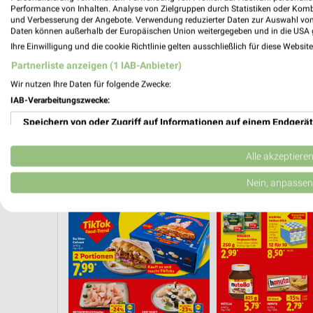
Performance von Inhalten. Analyse von Zielgruppen durch Statistiken oder Kom
und Verbesserung der Angebote. Verwendung reduzierter Daten zur Auswahl von
Daten können außerhalb der Europäischen Union weitergegeben und in die USA 
Ihre Einwilligung und die cookie Richtlinie gelten ausschließlich für diese Websit
Partnerliste anzeigen (1 IAB-Anbieter)
Wir nutzen Ihre Daten für folgende Zwecke:
IAB-Verarbeitungszwecke:
Speichern von oder Zugriff auf Informationen auf einem Endgerät
Verwendung reduzierter Daten zur Auswahl von Werbeanzeigen
Alle akzeptiere
ONNERSTAG
CLEVER SPAREN
KINDERMODE & SPIELZEUG
WEIN
Erstellung von Profilen für personalisierte Werbung
Nein, anpassen
Verwendung von Profilen zur Auswahl personalisierter Werbung
Erstellung von Profilen zur Personalisierung von Inhalten
Verwendung von Profilen zur Auswahl personalisierter Inhalte
Messung der Werbeleistung