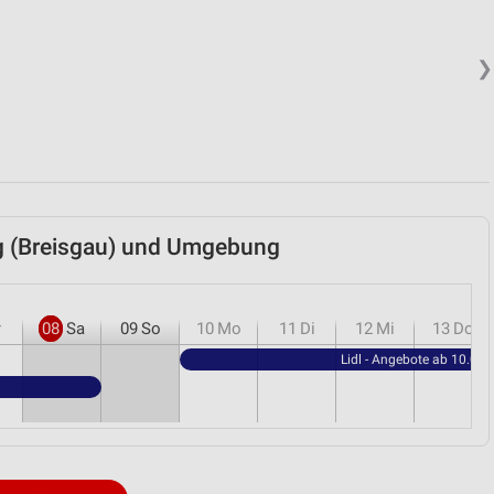
❯
urg (Breisgau) und Umgebung
r
08
Sa
09
So
10
Mo
11
Di
12
Mi
13
Do
Lidl - Angebote ab 10.08.