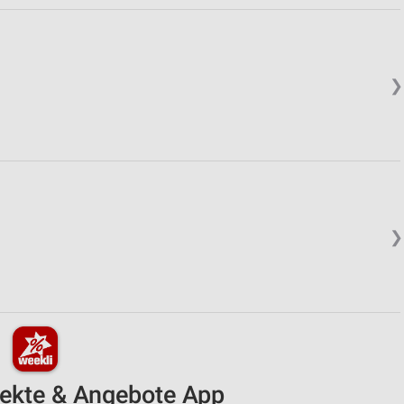
❯
❯
pekte & Angebote App