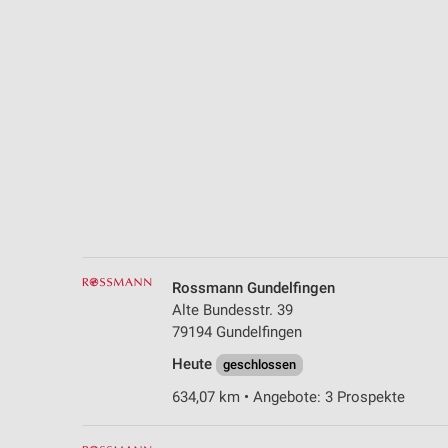
Messung der Performance von Inhalten
Analyse von Zielgruppen durch Statistiken oder Kombinationen 
Quellen
Entwicklung und Verbesserung der Angebote
Verwendung reduzierter Daten zur Auswahl von Inhalten
IAB-Besonderheiten:
Verwendung genauer Standortdaten
Geräte anhand von aktiv angeforderten Informationen identifizie
Rossmann Gundelfingen
Nicht-IAB-Verarbeitungszwecke:
Alte Bundesstr. 39
Notwendig
79194 Gundelfingen
Heute
Performance
geschlossen
634,07 km • Angebote: 3 Prospekte
Funktional
Werbung