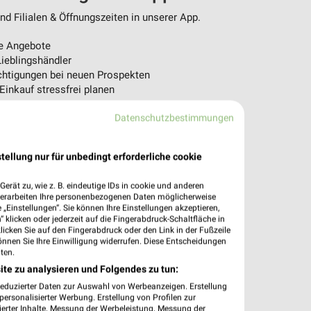
d Filialen & Öffnungszeiten in unserer App.
e Angebote
ieblingshändler
htigungen bei neuen Prospekten
 Einkauf stressfrei planen
 App jetzt laden oder QR-Code scannen.
Datenschutzbestimmungen
tellung nur für unbedingt erforderliche cookie
erät zu, wie z. B. eindeutige IDs in cookie und anderen
verarbeiten Ihre personenbezogenen Daten möglicherweise
„Einstellungen“. Sie können Ihre Einstellungen akzeptieren,
 klicken oder jederzeit auf die Fingerabdruck-Schaltfläche in
klicken Sie auf den Fingerabdruck oder den Link in der Fußzeile
önnen Sie Ihre Einwilligung widerrufen. Diese Entscheidungen
ten.
ite zu analysieren und Folgendes zu tun:
reduzierter Daten zur Auswahl von Werbeanzeigen. Erstellung
ersonalisierter Werbung. Erstellung von Profilen zur
ierter Inhalte. Messung der Werbeleistung. Messung der