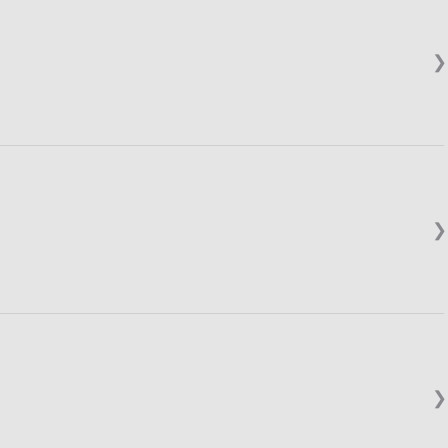
❯
❯
❯