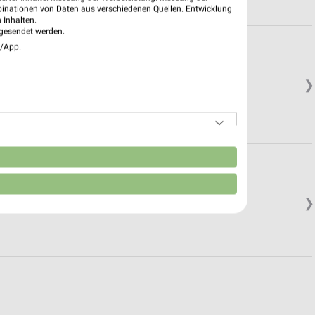
binationen von Daten aus verschiedenen Quellen. Entwicklung
 Inhalten.
gesendet werden.
e/App.
❯
n
❯