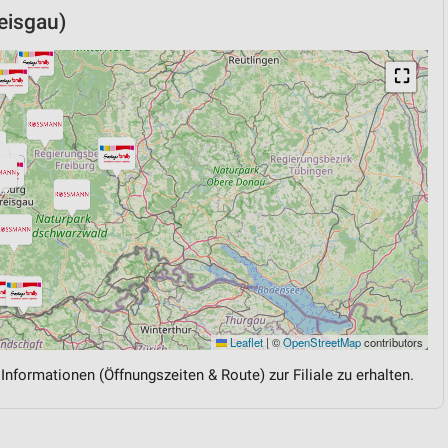
eisgau)
⛶
Leaflet
|
©
OpenStreetMap
contributors
 Informationen (Öffnungszeiten & Route) zur Filiale zu erhalten.