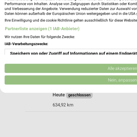
Performance von Inhalten. Analyse von Zielgruppen durch Statistiken oder Kom
und Verbesserung der Angebote. Verwendung reduzierter Daten zur Auswahl von
Daten können außerhalb der Europäischen Union weitergegeben und in die USA 
Rossmann Freiburg
Ihre Einwilligung und die cookie Richtlinie gelten ausschließlich für diese Websit
Krozinger Str. 7-11
Partnerliste anzeigen (1 IAB-Anbieter)
79114 Freiburg
Wir nutzen Ihre Daten für folgende Zwecke:
Heute
geschlossen
IAB-Verarbeitungszwecke:
641,01 km • Angebote: 3 Prospekte
Speichern von oder Zugriff auf Informationen auf einem Endgerät
Verwendung reduzierter Daten zur Auswahl von Werbeanzeigen
Alle akzeptiere
BabyOne Gundelfingen
Alte Bundesstrasse 1
Erstellung von Profilen für personalisierte Werbung
Nein, anpassen
79194 Gundelfingen
Verwendung von Profilen zur Auswahl personalisierter Werbung
Heute
geschlossen
Erstellung von Profilen zur Personalisierung von Inhalten
634,92 km
Verwendung von Profilen zur Auswahl personalisierter Inhalte
Messung der Werbeleistung