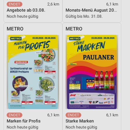
2,6 km
6,1 km
Messung der Werbeleistung
Angebote ab 03.08.
Monats-Menü August 2026
Noch heute gültig
Gültig bis Mo. 31.08.
Messung der Performance von Inhalten
METRO
METRO
Analyse von Zielgruppen durch Statistiken oder
Kombinationen von Daten aus verschiedenen
Quellen
Entwicklung und Verbesserung der Angebote
Verwendung reduzierter Daten zur Auswahl von
Inhalten
IAB-Besonderheiten:
Verwendung genauer Standortdaten
Geräte anhand von aktiv angeforderten
Informationen identifizieren
Nicht-IAB-Verarbeitungszwecke:
6,1 km
6,1 km
Marken für Profis
Starke Marken
Notwendig
Noch heute gültig
Noch heute gültig