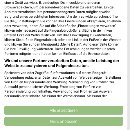
einem Gerät zu, wie z. B. eindeutige IDs in cookie und anderen
Browserspeichern, um personenbezogene Daten zu verarbeiten. Einige
Anbieter verarbeiten Ihre personenbezogenen Daten möglicherweise
aufgrund eines berechtigten Interesses. Um dem zu widersprechen, öffnen
Sie die „Einstellungen“. Sie können Ihre Einstellungen akzeptieren, ablehnen
oder verwalten, indem Sie auf die Schaltfläche „Einstellungen verwalten“
klicken oder jederzeit auf die Fingerabdruck-Schaltfläche in der linken
unteren Ecke der Website klicken. Um Ihre Einwilligung zu widerrufen,
klicken Sie auf den Fingerabdruck oder den Link in der Fußzeile der Website
0,4 km
0,2 km
und klicken Sie auf den Menüpunkt „Meine Daten“. Auf dieser Seite können
Angebote ab 03.08.
Angebote ab 03.08.
Sie Ihre Einwilligung widerrufen. Diese Entscheidungen werden unseren
Partnern mitgeteilt und haben keinen Einfluss auf die Browserdaten.
Noch heute gültig
Noch heute gültig
Wir und unsere Partner verarbeiten Daten, um die Leistung der
Website zu analysieren und Folgendes zu tun:
EDEKA
Mix Markt
Speichern von oder Zugriff auf Informationen auf einem Endgerät.
Verwendung reduzierter Daten zur Auswahl von Werbeanzeigen. Erstellung
von Profilen für personalisierte Werbung. Verwendung von Profilen zur
Auswahl personalisierter Werbung. Erstellung von Profilen zur
Personalisierung von Inhalten. Verwendung von Profilen zur Auswahl
personalisierter Inhalte. Messung der Werbeleistung. Messung der
Performance von Inhalten. Analyse von Zielgruppen durch Statistiken oder
Kombinationen von Daten aus verschiedenen Quellen. Entwicklung und
Verbesserung der Angebote. Verwendung reduzierter Daten zur Auswahl
Alle akzeptieren
von Inhalten.
Daten können außerhalb der Europäischen Union weitergegeben und in die
Nein, anpassen
USA gesendet werden.