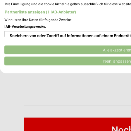
Ihre Einwilligung und die cookie Richtlinie gelten ausschließlich für diese Websit
Partnerliste anzeigen (1 IAB-Anbieter)
Wir nutzen Ihre Daten für folgende Zwecke:
IAB-Verarbeitungszwecke:
Speichern von oder Zugriff auf Informationen auf einem Endgerät
Verwendung reduzierter Daten zur Auswahl von Werbeanzeigen
Alle akzeptiere
Erstellung von Profilen für personalisierte Werbung
Nein, anpassen
Verwendung von Profilen zur Auswahl personalisierter Werbung
Erstellung von Profilen zur Personalisierung von Inhalten
Verwendung von Profilen zur Auswahl personalisierter Inhalte
Messung der Werbeleistung
Messung der Performance von Inhalten
Noch