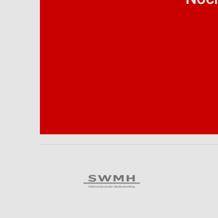
Analyse von Zielgruppen durch Statistiken oder Kombinationen 
Quellen
Entwicklung und Verbesserung der Angebote
Verwendung reduzierter Daten zur Auswahl von Inhalten
IAB-Besonderheiten:
Verwendung genauer Standortdaten
Geräte anhand von aktiv angeforderten Informationen identifizie
Nicht-IAB-Verarbeitungszwecke:
Notwendig
Performance
Funktional
Werbung