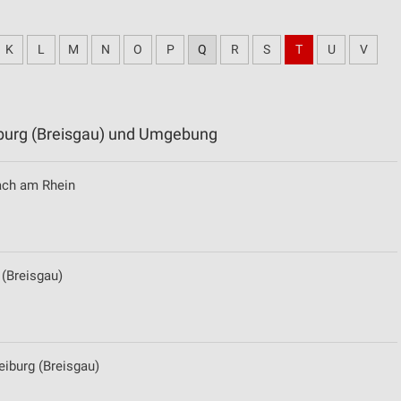
K
L
M
N
O
P
Q
R
S
T
U
V
eiburg (Breisgau) und Umgebung
sach am Rhein
 (Breisgau)
eiburg (Breisgau)