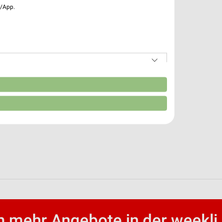
e/App.
n
 mehr Angebote in der weekli