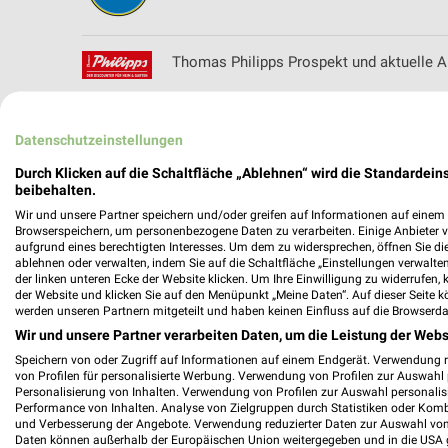
Thomas Philipps Prospekt und aktuelle A
Datenschutzeinstellungen
toom Baumarkt Prospekte & Angebote für
Durch Klicken auf die Schaltfläche „Ablehnen“ wird die Standardeins
beibehalten.
Wir und unsere Partner speichern und/oder greifen auf Informationen auf einem G
Browserspeichern, um personenbezogene Daten zu verarbeiten. Einige Anbieter 
aufgrund eines berechtigten Interesses. Um dem zu widersprechen, öffnen Sie die 
ablehnen oder verwalten, indem Sie auf die Schaltfläche „Einstellungen verwalten“
Trautwein Mode Filialen & Öffnungszeiten
der linken unteren Ecke der Website klicken. Um Ihre Einwilligung zu widerrufen, 
der Website und klicken Sie auf den Menüpunkt „Meine Daten“. Auf dieser Seite k
werden unseren Partnern mitgeteilt und haben keinen Einfluss auf die Browserda
Wir und unsere Partner verarbeiten Daten, um die Leistung der Webs
Speichern von oder Zugriff auf Informationen auf einem Endgerät. Verwendung 
trinkgut Online Prospekt für Schramberg
von Profilen für personalisierte Werbung. Verwendung von Profilen zur Auswahl p
Personalisierung von Inhalten. Verwendung von Profilen zur Auswahl personalis
Performance von Inhalten. Analyse von Zielgruppen durch Statistiken oder Kom
und Verbesserung der Angebote. Verwendung reduzierter Daten zur Auswahl von
Daten können außerhalb der Europäischen Union weitergegeben und in die USA 