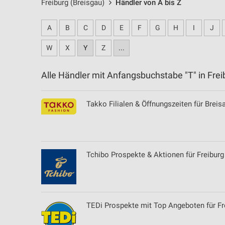
Freiburg (Breisgau)
Händler von A bis Z
A
B
C
D
E
F
G
H
I
J
W
X
Y
Z
...
Alle Händler mit Anfangsbuchstabe "T" in Fr
Takko Filialen & Öffnungszeiten für Brei
Tchibo Prospekte & Aktionen für Freiburg
TEDi Prospekte mit Top Angeboten für Fr