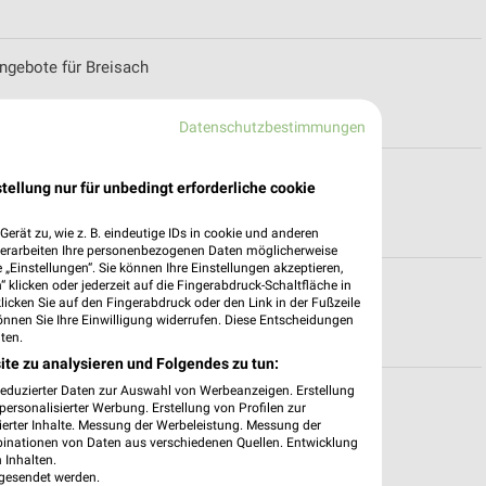
ngebote für Breisach
Datenschutzbestimmungen
 Freiburg
tellung nur für unbedingt erforderliche cookie
erät zu, wie z. B. eindeutige IDs in cookie und anderen
verarbeiten Ihre personenbezogenen Daten möglicherweise
„Einstellungen“. Sie können Ihre Einstellungen akzeptieren,
 klicken oder jederzeit auf die Fingerabdruck-Schaltfläche in
 für Schiltach
klicken Sie auf den Fingerabdruck oder den Link in der Fußzeile
önnen Sie Ihre Einwilligung widerrufen. Diese Entscheidungen
ten.
ite zu analysieren und Folgendes zu tun:
reduzierter Daten zur Auswahl von Werbeanzeigen. Erstellung
ersonalisierter Werbung. Erstellung von Profilen zur
ierter Inhalte. Messung der Werbeleistung. Messung der
binationen von Daten aus verschiedenen Quellen. Entwicklung
 Inhalten.
gesendet werden.