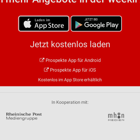
von Daten aus verschiedenen
Jetzt kostenlos laden
Prospekte App für Android
ren
Prospekte App für iOS
Kostenlos im App Store erhältlich
In Kooperation mit: