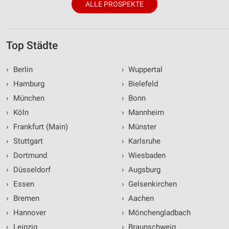
ALLE PROSPEKTE
Top Städte
›
Berlin
›
Wuppertal
›
Hamburg
›
Bielefeld
›
München
›
Bonn
›
Köln
›
Mannheim
›
Frankfurt (Main)
›
Münster
›
Stuttgart
›
Karlsruhe
›
Dortmund
›
Wiesbaden
›
Düsseldorf
›
Augsburg
›
Essen
›
Gelsenkirchen
›
Bremen
›
Aachen
›
Hannover
›
Mönchengladbach
›
Leipzig
›
Braunschweig