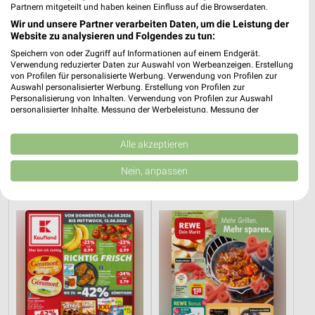
Partnern mitgeteilt und haben keinen Einfluss auf die Browserdaten.
Wir und unsere Partner verarbeiten Daten, um die Leistung der
Website zu analysieren und Folgendes zu tun:
Speichern von oder Zugriff auf Informationen auf einem Endgerät.
Verwendung reduzierter Daten zur Auswahl von Werbeanzeigen. Erstellung
von Profilen für personalisierte Werbung. Verwendung von Profilen zur
Auswahl personalisierter Werbung. Erstellung von Profilen zur
Personalisierung von Inhalten. Verwendung von Profilen zur Auswahl
personalisierter Inhalte. Messung der Werbeleistung. Messung der
Performance von Inhalten. Analyse von Zielgruppen durch Statistiken oder
Kombinationen von Daten aus verschiedenen Quellen. Entwicklung und
3,4 km
3,4 km
Verbesserung der Angebote. Verwendung reduzierter Daten zur Auswahl
Alle akzeptieren
Dieter Knoll
Wohnen Spezial
von Inhalten.
Gültig bis Fr. 14.08.
Gültig bis Fr. 14.08.
Daten können außerhalb der Europäischen Union weitergegeben und in die
Nein, anpassen
USA gesendet werden.
Ihre Einwilligung und die cookie Richtlinie gelten ausschließlich für diese
Kaufland
REWE
Website/App.
Partnerliste anzeigen (1 IAB-Anbieter)
Wir nutzen Ihre Daten für folgende Zwecke:
IAB-Verarbeitungszwecke:
Speichern von oder Zugriff auf Informationen
auf einem Endgerät