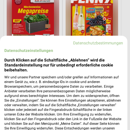
Datenschutzbestimmungen
Datenschutzeinstellungen
Durch Klicken auf die Schaltfläche „Ablehnen“ wird die
Standardeinstellung nur für unbedingt erforderliche cookie
beibehalten.
4,2 km
0,9 km
Wir und unsere Partner speichern und/oder greifen auf Informationen auf
Angebote ab 08.08.
Angebote ab 03.08.
einem Gerät zu, wie z. B. eindeutige IDs in cookie und anderen
Browserspeichern, um personenbezogene Daten zu verarbeiten. Einige
Gültig bis Fr. 14.08.
Noch heute gültig
Anbieter verarbeiten Ihre personenbezogenen Daten möglicherweise
aufgrund eines berechtigten Interesses. Um dem zu widersprechen, öffnen
XXXLutz
XXXLutz
Sie die „Einstellungen“. Sie können Ihre Einstellungen akzeptieren, ablehnen
oder verwalten, indem Sie auf die Schaltfläche „Einstellungen verwalten“
klicken oder jederzeit auf die Fingerabdruck-Schaltfläche in der linken
unteren Ecke der Website klicken. Um Ihre Einwilligung zu widerrufen,
klicken Sie auf den Fingerabdruck oder den Link in der Fußzeile der Website
und klicken Sie auf den Menüpunkt „Meine Daten“. Auf dieser Seite können
Sie Ihre Einwilligung widerrufen. Diese Entscheidungen werden unseren