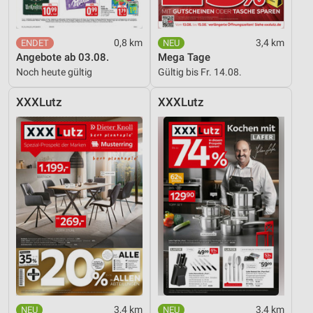
Entwicklung und Verbesserung der Angebote
Verwendung reduzierter Daten zur Auswahl von
0,8 km
3,4 km
Inhalten
Angebote ab 03.08.
Mega Tage
IAB-Besonderheiten:
Noch heute gültig
Gültig bis Fr. 14.08.
Verwendung genauer Standortdaten
XXXLutz
XXXLutz
Geräte anhand von aktiv angeforderten
Informationen identifizieren
Nicht-IAB-Verarbeitungszwecke:
Notwendig
Performance
Funktional
Werbung
3,4 km
3,4 km