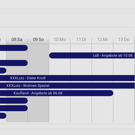
r
08
Sa
09
So
10
Mo
11
Di
12
Mi
13
Do
Lidl - Angebote ab 10.08.
XXXLutz - Dieter Knoll
XXXLutz - Wohnen Spezial
Kaufland - Angebote ab 06.08.