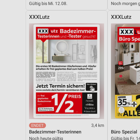
Gültig bis Mi. 12.08.
Noch morgen g
Messung der Performance von Inhalten
XXXLutz
XXXLutz
Analyse von Zielgruppen durch Statistiken oder Kombinationen 
Quellen
Entwicklung und Verbesserung der Angebote
Verwendung reduzierter Daten zur Auswahl von Inhalten
IAB-Besonderheiten:
Verwendung genauer Standortdaten
Geräte anhand von aktiv angeforderten Informationen identifizie
Nicht-IAB-Verarbeitungszwecke:
Notwendig
Performance
3,4 km
Funktional
Badezimmer-Testerinnen
Büro Spezial
Noch heute gültig
Gültig bis Fr. 1
Werbung