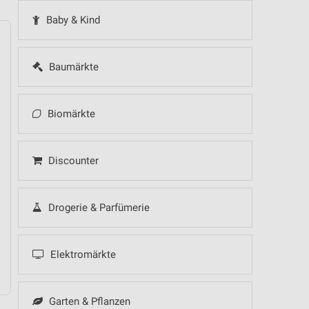
Baby & Kind
Baumärkte
14
Fr
15
Sa
16
So
17
Mo
18
Di
19
Mi
Biomärkte
Discounter
Drogerie & Parfümerie
Elektromärkte
Garten & Pflanzen