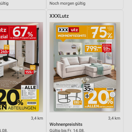
ültig
Noch morgen gültig
XXXLutz
von Daten aus verschiedenen
ren
3,4 km
3,4 km
Wohnenpreishits
4.08.
Gültig bis Fr. 14.08.