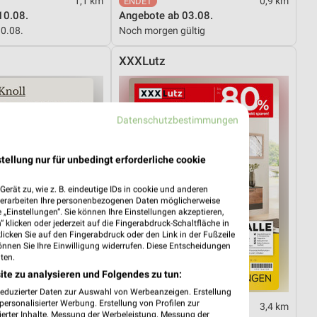
1,1 km
0,9 km
10.08.
Angebote ab 03.08.
10.08.
Noch morgen gültig
XXXLutz
Datenschutzbestimmungen
tellung nur für unbedingt erforderliche cookie
erät zu, wie z. B. eindeutige IDs in cookie und anderen
verarbeiten Ihre personenbezogenen Daten möglicherweise
„Einstellungen“. Sie können Ihre Einstellungen akzeptieren,
 klicken oder jederzeit auf die Fingerabdruck-Schaltfläche in
klicken Sie auf den Fingerabdruck oder den Link in der Fußzeile
önnen Sie Ihre Einwilligung widerrufen. Diese Entscheidungen
ten.
ite zu analysieren und Folgendes zu tun:
reduzierter Daten zur Auswahl von Werbeanzeigen. Erstellung
ersonalisierter Werbung. Erstellung von Profilen zur
3,4 km
3,4 km
ierter Inhalte. Messung der Werbeleistung. Messung der