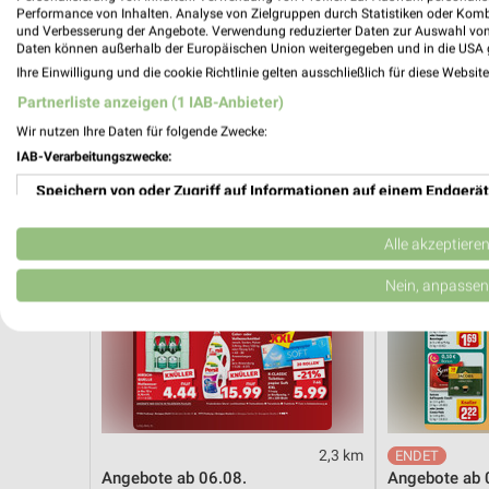
Angebote ab 01.08.
Dieter Knoll
Performance von Inhalten. Analyse von Zielgruppen durch Statistiken oder Kom
Noch heute gültig
Gültig bis Fr. 1
und Verbesserung der Angebote. Verwendung reduzierter Daten zur Auswahl von
Daten können außerhalb der Europäischen Union weitergegeben und in die USA 
Ihre Einwilligung und die cookie Richtlinie gelten ausschließlich für diese Websit
Kaufland
REWE
Partnerliste anzeigen (1 IAB-Anbieter)
Wir nutzen Ihre Daten für folgende Zwecke:
IAB-Verarbeitungszwecke:
Speichern von oder Zugriff auf Informationen auf einem Endgerät
Verwendung reduzierter Daten zur Auswahl von Werbeanzeigen
Alle akzeptiere
Erstellung von Profilen für personalisierte Werbung
Nein, anpassen
Verwendung von Profilen zur Auswahl personalisierter Werbung
Erstellung von Profilen zur Personalisierung von Inhalten
Verwendung von Profilen zur Auswahl personalisierter Inhalte
2,3 km
Messung der Werbeleistung
Angebote ab 06.08.
Angebote ab 