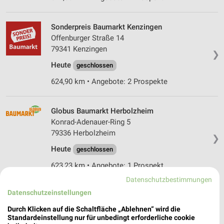
Sonderpreis Baumarkt Kenzingen
Offenburger Straße 14
79341 Kenzingen
❯
Heute
geschlossen
624,90 km • Angebote: 2 Prospekte
Globus Baumarkt Herbolzheim
Konrad-Adenauer-Ring 5
79336 Herbolzheim
❯
Heute
geschlossen
623,23 km • Angebote: 1 Prospekt
Datenschutzbestimmungen
Datenschutzeinstellungen
Globus Baumarkt Müllheim
Lörracher Strasse 30
Durch Klicken auf die Schaltfläche „Ablehnen“ wird die
79379 Müllheim
Standardeinstellung nur für unbedingt erforderliche cookie
❯