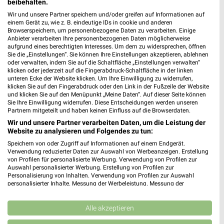
beibehalten.
Heute
geschlossen
Wir und unsere Partner speichern und/oder greifen auf Informationen auf
einem Gerät zu, wie z. B. eindeutige IDs in cookie und anderen
667,09 km • Angebote: 1 Prospekt
Browserspeichern, um personenbezogene Daten zu verarbeiten. Einige
Anbieter verarbeiten Ihre personenbezogenen Daten möglicherweise
aufgrund eines berechtigten Interesses. Um dem zu widersprechen, öffnen
hagebaumarkt Steinach
Sie die „Einstellungen“. Sie können Ihre Einstellungen akzeptieren, ablehnen
oder verwalten, indem Sie auf die Schaltfläche „Einstellungen verwalten“
Strickerfeld 16
klicken oder jederzeit auf die Fingerabdruck-Schaltfläche in der linken
77790 Steinach
unteren Ecke der Website klicken. Um Ihre Einwilligung zu widerrufen,
❯
klicken Sie auf den Fingerabdruck oder den Link in der Fußzeile der Website
Heute
geschlossen
und klicken Sie auf den Menüpunkt „Meine Daten“. Auf dieser Seite können
Sie Ihre Einwilligung widerrufen. Diese Entscheidungen werden unseren
603,59 km
Partnern mitgeteilt und haben keinen Einfluss auf die Browserdaten.
Wir und unsere Partner verarbeiten Daten, um die Leistung der
Website zu analysieren und Folgendes zu tun:
OBI Lahr
Speichern von oder Zugriff auf Informationen auf einem Endgerät.
Im Götzmann 2
Verwendung reduzierter Daten zur Auswahl von Werbeanzeigen. Erstellung
von Profilen für personalisierte Werbung. Verwendung von Profilen zur
77933 Lahr
❯
Auswahl personalisierter Werbung. Erstellung von Profilen zur
Personalisierung von Inhalten. Verwendung von Profilen zur Auswahl
Heute
geschlossen
personalisierter Inhalte. Messung der Werbeleistung. Messung der
Performance von Inhalten. Analyse von Zielgruppen durch Statistiken oder
609,40 km • Angebote: 1 Prospekt
Kombinationen von Daten aus verschiedenen Quellen. Entwicklung und
Verbesserung der Angebote. Verwendung reduzierter Daten zur Auswahl
Alle akzeptieren
von Inhalten.
toom Baumarkt Schopfheim
Daten können außerhalb der Europäischen Union weitergegeben und in die