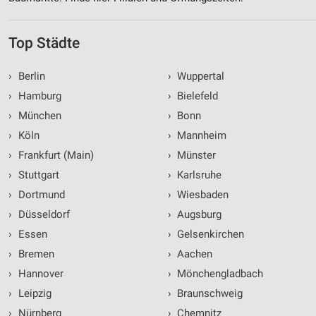
Top Städte
›
Berlin
›
Wuppertal
›
Hamburg
›
Bielefeld
›
München
›
Bonn
›
Köln
›
Mannheim
›
Frankfurt (Main)
›
Münster
›
Stuttgart
›
Karlsruhe
›
Dortmund
›
Wiesbaden
›
Düsseldorf
›
Augsburg
›
Essen
›
Gelsenkirchen
›
Bremen
›
Aachen
›
Hannover
›
Mönchengladbach
›
Leipzig
›
Braunschweig
›
Nürnberg
›
Chemnitz