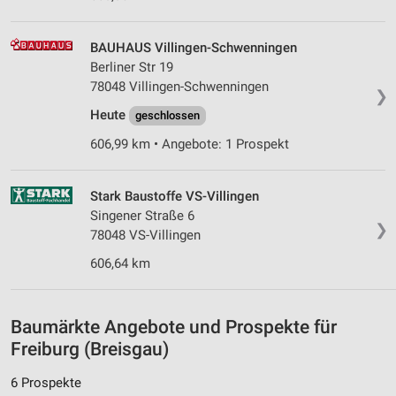
Verwendung von Profilen zur Auswahl
personalisierter Inhalte
BAUHAUS Villingen-Schwenningen
Messung der Werbeleistung
Berliner Str 19
78048 Villingen-Schwenningen
Messung der Performance von Inhalten
❯
Heute
geschlossen
Analyse von Zielgruppen durch Statistiken oder
Kombinationen von Daten aus verschiedenen
606,99 km • Angebote: 1 Prospekt
Quellen
Entwicklung und Verbesserung der Angebote
Stark Baustoffe VS-Villingen
Singener Straße 6
❯
Verwendung reduzierter Daten zur Auswahl von
78048 VS-Villingen
Inhalten
606,64 km
IAB-Besonderheiten:
Verwendung genauer Standortdaten
Baumärkte Angebote und Prospekte für
Geräte anhand von aktiv angeforderten
Freiburg (Breisgau)
Informationen identifizieren
Nicht-IAB-Verarbeitungszwecke:
6 Prospekte