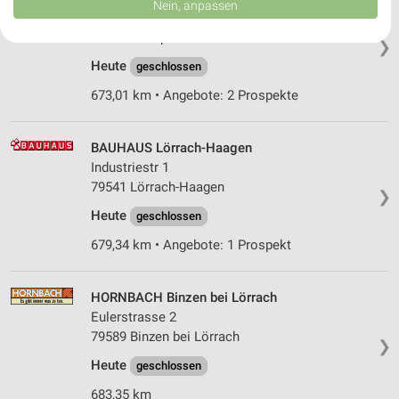
Nein, anpassen
USA gesendet werden.
Hohe-Flum-Straße 60
Ihre Einwilligung und die cookie Richtlinie gelten ausschließlich für diese
79650 Schopfheim
❯
Website/App.
Heute
geschlossen
Partnerliste anzeigen (1 IAB-Anbieter)
673,01 km • Angebote: 2 Prospekte
Wir nutzen Ihre Daten für folgende Zwecke:
IAB-Verarbeitungszwecke:
Speichern von oder Zugriff auf Informationen
BAUHAUS Lörrach-Haagen
auf einem Endgerät
Industriestr 1
79541 Lörrach-Haagen
Verwendung reduzierter Daten zur Auswahl von
❯
Werbeanzeigen
Heute
geschlossen
679,34 km • Angebote: 1 Prospekt
Erstellung von Profilen für personalisierte
Werbung
HORNBACH Binzen bei Lörrach
Verwendung von Profilen zur Auswahl
personalisierter Werbung
Eulerstrasse 2
79589 Binzen bei Lörrach
❯
Erstellung von Profilen zur Personalisierung
von Inhalten
Heute
geschlossen
683,35 km