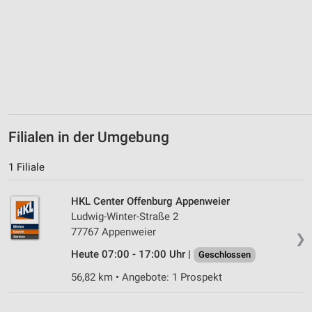
Verwendung von Profilen zur Auswahl
personalisierter Inhalte
Messung der Werbeleistung
Messung der Performance von Inhalten
Analyse von Zielgruppen durch Statistiken oder
Kombinationen von Daten aus verschiedenen
Filialen in der Umgebung
Quellen
Entwicklung und Verbesserung der Angebote
1 Filiale
Verwendung reduzierter Daten zur Auswahl von
HKL Center Offenburg Appenweier
Inhalten
Ludwig-Winter-Straße 2
IAB-Besonderheiten:
77767 Appenweier
❯
Verwendung genauer Standortdaten
Heute 07:00 - 17:00 Uhr |
Geschlossen
56,82 km • Angebote: 1 Prospekt
Geräte anhand von aktiv angeforderten
Informationen identifizieren