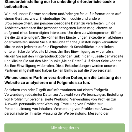
Standardeinstellung nur für unbedingt erforderliche cookie
HKL BAUMASCHINEN Prospekt für
beibehalten.
Freiburg (Breisgau) ab Mi. den 01.07.
Wir und unsere Partner speichern und/oder greifen auf Informationen auf
einem Gerät zu, wie z. B. eindeutige IDs in cookie und anderen
Sommer 2026
Browserspeichern, um personenbezogene Daten zu verarbeiten. Einige
Anbieter verarbeiten Ihre personenbezogenen Daten möglicherweise
Gültig von 01. Jul. bis 30. Sep.
aufgrund eines berechtigten Interesses. Um dem zu widersprechen, öffnen
Sie die „Einstellungen“. Sie können Ihre Einstellungen akzeptieren, ablehnen
📅
Kalendereintrag erstellen
oder verwalten, indem Sie auf die Schaltfläche „Einstellungen verwalten“
klicken oder jederzeit auf die Fingerabdruck-Schaltfläche in der linken
unteren Ecke der Website klicken. Um Ihre Einwilligung zu widerrufen,
PROSPEKT BLÄTTERN
klicken Sie auf den Fingerabdruck oder den Link in der Fußzeile der Website
und klicken Sie auf den Menüpunkt „Meine Daten“. Auf dieser Seite können
Sie Ihre Einwilligung widerrufen. Diese Entscheidungen werden unseren
Partnern mitgeteilt und haben keinen Einfluss auf die Browserdaten.
Wir und unsere Partner verarbeiten Daten, um die Leistung der
MEHR PROSPEKTE
Website zu analysieren und Folgendes zu tun:
Speichern von oder Zugriff auf Informationen auf einem Endgerät.
Verwendung reduzierter Daten zur Auswahl von Werbeanzeigen. Erstellung
von Profilen für personalisierte Werbung. Verwendung von Profilen zur
Auswahl personalisierter Werbung. Erstellung von Profilen zur
Personalisierung von Inhalten. Verwendung von Profilen zur Auswahl
personalisierter Inhalte. Messung der Werbeleistung. Messung der
weekli - Prospekte & Angebote App
Performance von Inhalten. Analyse von Zielgruppen durch Statistiken oder
Kombinationen von Daten aus verschiedenen Quellen. Entwicklung und
Verbesserung der Angebote. Verwendung reduzierter Daten zur Auswahl
Alle akzeptieren
Alle HKL BAUMASCHINEN Angebote immer griffbereit – mit