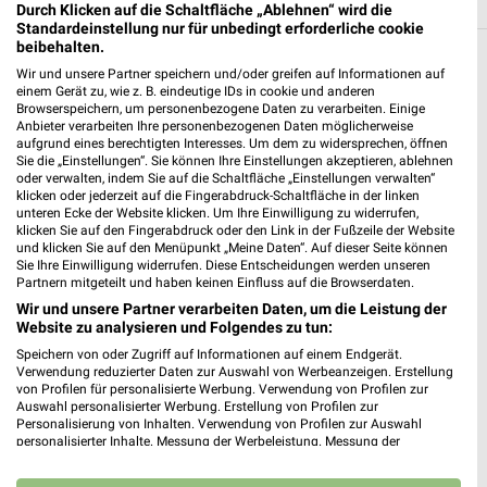
Durch Klicken auf die Schaltfläche „Ablehnen“ wird die
Standardeinstellung nur für unbedingt erforderliche cookie
beibehalten.
Baumärkte Filialen in der Umgebung
Wir und unsere Partner speichern und/oder greifen auf Informationen auf
einem Gerät zu, wie z. B. eindeutige IDs in cookie und anderen
Browserspeichern, um personenbezogene Daten zu verarbeiten. Einige
3 Filialen
Anbieter verarbeiten Ihre personenbezogenen Daten möglicherweise
aufgrund eines berechtigten Interesses. Um dem zu widersprechen, öffnen
Sie die „Einstellungen“. Sie können Ihre Einstellungen akzeptieren, ablehnen
BAUHAUS Lörrach-Haagen
oder verwalten, indem Sie auf die Schaltfläche „Einstellungen verwalten“
Industriestr 1
klicken oder jederzeit auf die Fingerabdruck-Schaltfläche in der linken
79541 Lörrach-Haagen
unteren Ecke der Website klicken. Um Ihre Einwilligung zu widerrufen,
❯
klicken Sie auf den Fingerabdruck oder den Link in der Fußzeile der Website
Heute 07:00 - 20:00 Uhr |
Geschlossen
und klicken Sie auf den Menüpunkt „Meine Daten“. Auf dieser Seite können
Sie Ihre Einwilligung widerrufen. Diese Entscheidungen werden unseren
5,47 km • Angebote: 1 Prospekt
Partnern mitgeteilt und haben keinen Einfluss auf die Browserdaten.
Wir und unsere Partner verarbeiten Daten, um die Leistung der
Website zu analysieren und Folgendes zu tun:
toom Baumarkt Schopfheim
Speichern von oder Zugriff auf Informationen auf einem Endgerät.
Hohe-Flum-Straße 60
Verwendung reduzierter Daten zur Auswahl von Werbeanzeigen. Erstellung
von Profilen für personalisierte Werbung. Verwendung von Profilen zur
79650 Schopfheim
❯
Auswahl personalisierter Werbung. Erstellung von Profilen zur
Personalisierung von Inhalten. Verwendung von Profilen zur Auswahl
Heute 07:00 - 20:00 Uhr |
Geschlossen
personalisierter Inhalte. Messung der Werbeleistung. Messung der
Performance von Inhalten. Analyse von Zielgruppen durch Statistiken oder
15,35 km • Angebote: 2 Prospekte
Kombinationen von Daten aus verschiedenen Quellen. Entwicklung und