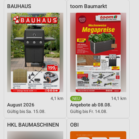
BAUHAUS
toom Baumarkt
Nicht-IAB-Verarbeitungszwecke:
Notwendig
Performance
Funktional
Werbung
4,1 km
14,1 km
August 2026
Angebote ab 08.08.
Gültig bis Sa. 15.08.
Gültig bis Fr. 14.08.
HKL BAUMASCHINEN
OBI