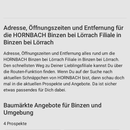
Verwendung von Profilen zur Auswahl
personalisierter Inhalte
Adresse, Öffnungszeiten und Entfernung für
Messung der Werbeleistung
die HORNBACH Binzen bei Lörrach Filiale in
Messung der Performance von Inhalten
Binzen bei Lörrach
Analyse von Zielgruppen durch Statistiken oder
Adresse, Öffnungszeiten und Entfernung alles rund um die
Kombinationen von Daten aus verschiedenen
HORNBACH Binzen bei Lörrach Filiale in Binzen bei Lörrach.
Quellen
Den schnellsten Weg zu Deiner Lieblingsfiliale kannst Du über
die Routen-Funktion finden. Wenn Du auf der Suche nach
Entwicklung und Verbesserung der Angebote
aktuellen Schnäppchen von HORNBACH bist, dann schau doch
mal in die aktuellen Prospekte und Angebote. Da ist sicher
Verwendung reduzierter Daten zur Auswahl von
etwas passendes für Dich dabei.
Inhalten
IAB-Besonderheiten:
Baumärkte Angebote für Binzen und
Verwendung genauer Standortdaten
Umgebung
Geräte anhand von aktiv angeforderten
4 Prospekte
Informationen identifizieren