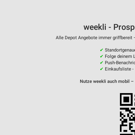
Messung der Performance von Inhalten
Analyse von Zielgruppen durch Statistiken oder Kombinationen 
Quellen
weekli - Pros
Entwicklung und Verbesserung der Angebote
Alle Depot Angebote immer griffbereit 
Verwendung reduzierter Daten zur Auswahl von Inhalten
✔
Standortgenau
✔
Folge deinem L
IAB-Besonderheiten:
✔
Push-Benachric
Verwendung genauer Standortdaten
✔
Einkaufsliste -
Geräte anhand von aktiv angeforderten Informationen identifizie
Nutze weekli auch mobil –
Nicht-IAB-Verarbeitungszwecke:
Notwendig
Performance
Funktional
Werbung