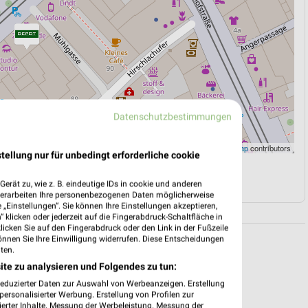
Datenschutzbestimmungen
Leaflet
|
©
OpenStreetMap
contributors
tellung nur für unbedingt erforderliche cookie
N
NAVIGATION MIT GOOGLE/IOS MAPS
erät zu, wie z. B. eindeutige IDs in cookie und anderen
verarbeiten Ihre personenbezogenen Daten möglicherweise
„Einstellungen“. Sie können Ihre Einstellungen akzeptieren,
 klicken oder jederzeit auf die Fingerabdruck-Schaltfläche in
klicken Sie auf den Fingerabdruck oder den Link in der Fußzeile
önnen Sie Ihre Einwilligung widerrufen. Diese Entscheidungen
ten.
ite zu analysieren und Folgendes zu tun:
reduzierter Daten zur Auswahl von Werbeanzeigen. Erstellung
ersonalisierter Werbung. Erstellung von Profilen zur
ierter Inhalte. Messung der Werbeleistung. Messung der