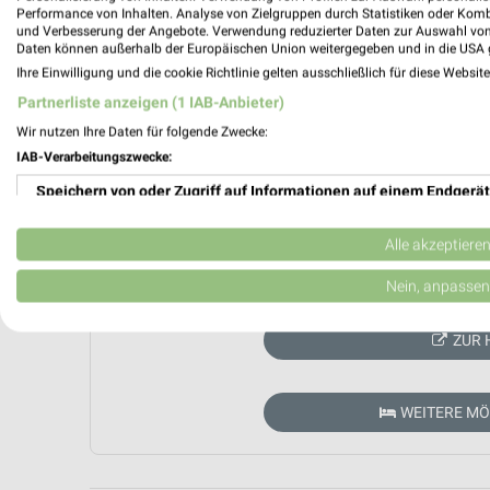
Performance von Inhalten. Analyse von Zielgruppen durch Statistiken oder Kom
und Verbesserung der Angebote. Verwendung reduzierter Daten zur Auswahl von
Daten können außerhalb der Europäischen Union weitergegeben und in die USA 
Ihre Einwilligung und die cookie Richtlinie gelten ausschließlich für diese Websit
Partnerliste anzeigen (1 IAB-Anbieter)
Wir nutzen Ihre Daten für folgende Zwecke:
IAB-Verarbeitungszwecke:
Speichern von oder Zugriff auf Informationen auf einem Endgerät
Verwendung reduzierter Daten zur Auswahl von Werbeanzeigen
Alle akzeptiere
Aktuell kein
Erstellung von Profilen für personalisierte Werbung
Nein, anpassen
Verwendung von Profilen zur Auswahl personalisierter Werbung
ZUR 
Erstellung von Profilen zur Personalisierung von Inhalten
WEITERE M
Verwendung von Profilen zur Auswahl personalisierter Inhalte
Messung der Werbeleistung