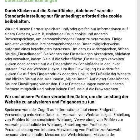
Datenschutzeinstellungen
Luisenstr. 11
56242 Selters
Durch Klicken auf die Schaltfläche „Ablehnen“ wird die
❯
Standardeinstellung nur für unbedingt erforderliche cookie
Heute 08:00 - 19:00 Uhr |
Geöffnet
beibehalten.
Wir und unsere Partner speichern und/oder greifen auf Informationen auf
448,39 km • Angebote: 3 Prospekte
einem Gerät zu, wie z. B. eindeutige IDs in cookie und anderen
Browserspeichern, um personenbezogene Daten zu verarbeiten. Einige
Anbieter verarbeiten Ihre personenbezogenen Daten möglicherweise
Rossmann Neuwied
aufgrund eines berechtigten Interesses. Um dem zu widersprechen, öffnen
Sie die „Einstellungen“. Sie können Ihre Einstellungen akzeptieren, ablehnen
Breslauer Str. 63
oder verwalten, indem Sie auf die Schaltfläche „Einstellungen verwalten“
56566 Neuwied
klicken oder jederzeit auf die Fingerabdruck-Schaltfläche in der linken
❯
unteren Ecke der Website klicken. Um Ihre Einwilligung zu widerrufen,
Heute 08:00 - 20:00 Uhr |
Geöffnet
klicken Sie auf den Fingerabdruck oder den Link in der Fußzeile der Website
und klicken Sie auf den Menüpunkt „Meine Daten“. Auf dieser Seite können
470,34 km • Angebote: 3 Prospekte
Sie Ihre Einwilligung widerrufen. Diese Entscheidungen werden unseren
Partnern mitgeteilt und haben keinen Einfluss auf die Browserdaten.
Wir und unsere Partner verarbeiten Daten, um die Leistung der
Rossmann Boppard
Website zu analysieren und Folgendes zu tun:
Oberstr. 161
Speichern von oder Zugriff auf Informationen auf einem Endgerät.
56154 Boppard
Verwendung reduzierter Daten zur Auswahl von Werbeanzeigen. Erstellung
❯
von Profilen für personalisierte Werbung. Verwendung von Profilen zur
Heute 09:00 - 16:00 Uhr |
Auswahl personalisierter Werbung. Erstellung von Profilen zur
Geöffnet
Personalisierung von Inhalten. Verwendung von Profilen zur Auswahl
personalisierter Inhalte. Messung der Werbeleistung. Messung der
476,89 km • Angebote: 3 Prospekte
Performance von Inhalten. Analyse von Zielgruppen durch Statistiken oder