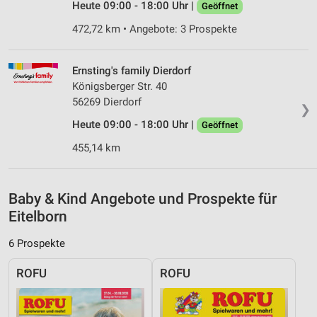
Heute 09:00 - 18:00 Uhr |
Erstellung von Profilen zur Personalisierung
Geöffnet
von Inhalten
472,72 km • Angebote: 3 Prospekte
Verwendung von Profilen zur Auswahl
personalisierter Inhalte
Ernsting's family Dierdorf
Königsberger Str. 40
Messung der Werbeleistung
56269 Dierdorf
❯
Messung der Performance von Inhalten
Heute 09:00 - 18:00 Uhr |
Geöffnet
Analyse von Zielgruppen durch Statistiken oder
455,14 km
Kombinationen von Daten aus verschiedenen
Quellen
Baby & Kind Angebote und Prospekte für
Entwicklung und Verbesserung der Angebote
Eitelborn
Verwendung reduzierter Daten zur Auswahl von
Inhalten
6 Prospekte
IAB-Besonderheiten:
ROFU
ROFU
Verwendung genauer Standortdaten
Geräte anhand von aktiv angeforderten