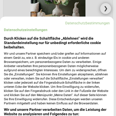
❯
Datenschutzbestimmungen
Datenschutzeinstellungen
Durch Klicken auf die Schaltfläche „Ablehnen“ wird die
Standardeinstellung nur für unbedingt erforderliche cookie
beibehalten.
Wir und unsere Partner speichern und/oder greifen auf Informationen auf
einem Gerät zu, wie z. B. eindeutige IDs in cookie und anderen
Browserspeichern, um personenbezogene Daten zu verarbeiten. Einige
NKD Prospekt für Bad Ems ab Mo. den
Anbieter verarbeiten Ihre personenbezogenen Daten möglicherweise
03.08.
aufgrund eines berechtigten Interesses. Um dem zu widersprechen, öffnen
Sie die „Einstellungen“. Sie können Ihre Einstellungen akzeptieren, ablehnen
oder verwalten, indem Sie auf die Schaltfläche „Einstellungen verwalten“
Herbstliche Deko-Woche
klicken oder jederzeit auf die Fingerabdruck-Schaltfläche in der linken
Gültig von 03. Aug. bis 01. Sep.
unteren Ecke der Website klicken. Um Ihre Einwilligung zu widerrufen,
klicken Sie auf den Fingerabdruck oder den Link in der Fußzeile der Website
📅
Kalendereintrag erstellen
und klicken Sie auf den Menüpunkt „Meine Daten“. Auf dieser Seite können
Sie Ihre Einwilligung widerrufen. Diese Entscheidungen werden unseren
Partnern mitgeteilt und haben keinen Einfluss auf die Browserdaten.
Wir und unsere Partner verarbeiten Daten, um die Leistung der
PROSPEKT BLÄTTERN
Website zu analysieren und Folgendes zu tun: