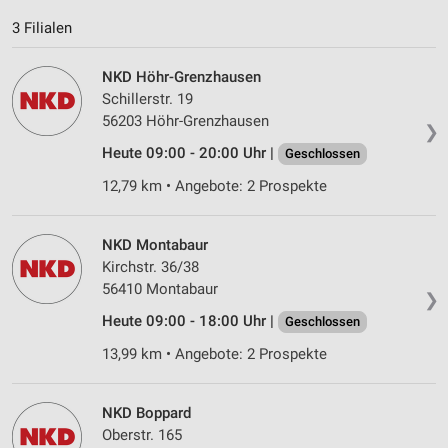
Inhalten
3 Filialen
IAB-Besonderheiten:
Verwendung genauer Standortdaten
NKD Höhr-Grenzhausen
Schillerstr. 19
Geräte anhand von aktiv angeforderten
56203 Höhr-Grenzhausen
Informationen identifizieren
❯
Heute 09:00 - 20:00 Uhr |
Geschlossen
Nicht-IAB-Verarbeitungszwecke:
12,79 km • Angebote: 2 Prospekte
Notwendig
Performance
NKD Montabaur
Kirchstr. 36/38
Funktional
56410 Montabaur
❯
Werbung
Heute 09:00 - 18:00 Uhr |
Geschlossen
13,99 km • Angebote: 2 Prospekte
NKD Boppard
Oberstr. 165