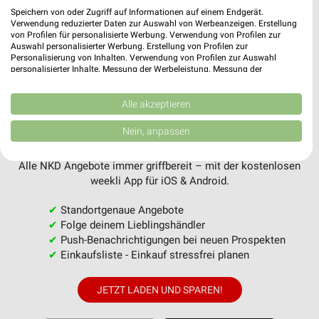
Speichern von oder Zugriff auf Informationen auf einem Endgerät.
Verwendung reduzierter Daten zur Auswahl von Werbeanzeigen. Erstellung
von Profilen für personalisierte Werbung. Verwendung von Profilen zur
MEHR PROSPEKTE
Auswahl personalisierter Werbung. Erstellung von Profilen zur
Personalisierung von Inhalten. Verwendung von Profilen zur Auswahl
personalisierter Inhalte. Messung der Werbeleistung. Messung der
Performance von Inhalten. Analyse von Zielgruppen durch Statistiken oder
Kombinationen von Daten aus verschiedenen Quellen. Entwicklung und
Verbesserung der Angebote. Verwendung reduzierter Daten zur Auswahl
Alle akzeptieren
von Inhalten.
Daten können außerhalb der Europäischen Union weitergegeben und in die
Nein, anpassen
weekli - Prospekte & Angebote App
USA gesendet werden.
Ihre Einwilligung und die cookie Richtlinie gelten ausschließlich für diese
Website/App.
Alle NKD Angebote immer griffbereit – mit der kostenlosen
weekli App für iOS & Android.
Partnerliste anzeigen (1 IAB-Anbieter)
Wir nutzen Ihre Daten für folgende Zwecke:
✔
Standortgenaue Angebote
IAB-Verarbeitungszwecke:
✔
Folge deinem Lieblingshändler
✔
Push-Benachrichtigungen bei neuen Prospekten
Speichern von oder Zugriff auf Informationen
auf einem Endgerät
✔
Einkaufsliste - Einkauf stressfrei planen
Verwendung reduzierter Daten zur Auswahl von
JETZT LADEN UND SPAREN!
Werbeanzeigen