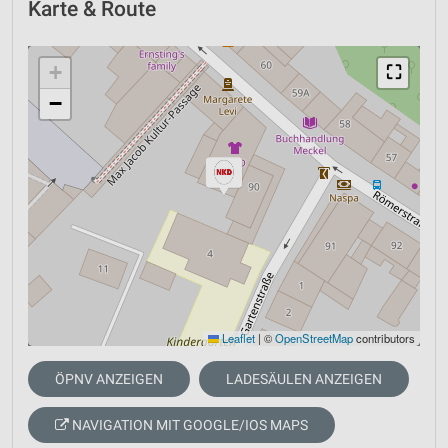
Karte & Route
+
⛶
−
Leaflet
|
©
OpenStreetMap
contributors
ÖPNV ANZEIGEN
LADESÄULEN ANZEIGEN
NAVIGATION MIT GOOGLE/IOS MAPS