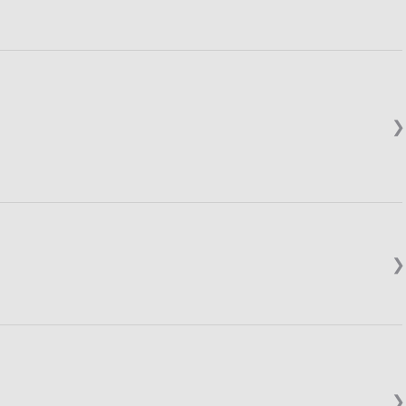
❯
❯
❯