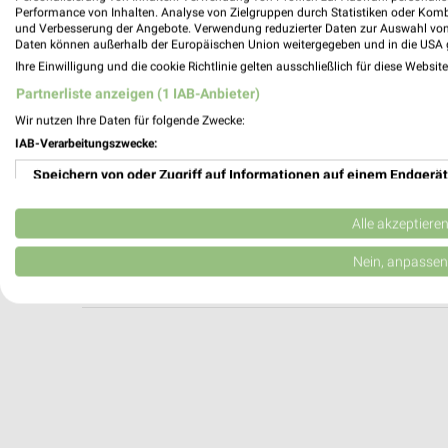
Fahrrad XXL Franz Mülheim-Kärlich
Performance von Inhalten. Analyse von Zielgruppen durch Statistiken oder Kom
und Verbesserung der Angebote. Verwendung reduzierter Daten zur Auswahl von
Industriestraße 18
Daten können außerhalb der Europäischen Union weitergegeben und in die USA 
56218 Mülheim-Kärlich
Ihre Einwilligung und die cookie Richtlinie gelten ausschließlich für diese Websit
Heute 09:30 - 18:30 Uhr |
Geschlossen
Partnerliste anzeigen (1 IAB-Anbieter)
470,43 km
Wir nutzen Ihre Daten für folgende Zwecke:
IAB-Verarbeitungszwecke:
Speichern von oder Zugriff auf Informationen auf einem Endgerät
Zweirad Stadler Mülheim-Kärlich
Industriestraße 15
Verwendung reduzierter Daten zur Auswahl von Werbeanzeigen
56218 Mülheim-Kärlich
Alle akzeptiere
Heute 09:30 - 18:30 Uhr |
Geschlossen
Erstellung von Profilen für personalisierte Werbung
Nein, anpassen
470,57 km
Verwendung von Profilen zur Auswahl personalisierter Werbung
Erstellung von Profilen zur Personalisierung von Inhalten
Verwendung von Profilen zur Auswahl personalisierter Inhalte
Messung der Werbeleistung