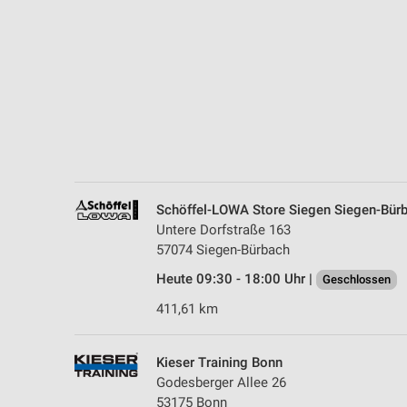
Messung der Performance von Inhalten
Analyse von Zielgruppen durch Statistiken oder Kombinationen 
Quellen
Entwicklung und Verbesserung der Angebote
Verwendung reduzierter Daten zur Auswahl von Inhalten
IAB-Besonderheiten:
Verwendung genauer Standortdaten
Schöffel-LOWA Store Siegen Siegen-Bür
Untere Dorfstraße 163
Geräte anhand von aktiv angeforderten Informationen identifizie
57074 Siegen-Bürbach
Nicht-IAB-Verarbeitungszwecke:
Heute 09:30 - 18:00 Uhr |
Geschlossen
Notwendig
411,61 km
Performance
Kieser Training Bonn
Funktional
Godesberger Allee 26
53175 Bonn
Werbung