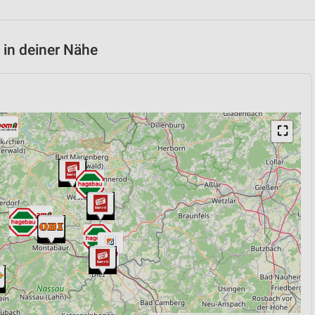
 in deiner Nähe
⛶