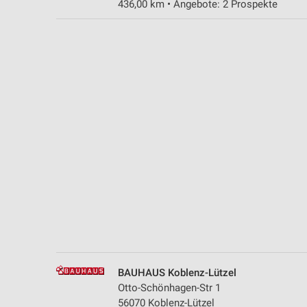
436,00 km • Angebote: 2 Prospekte
Messung der Performance von Inhalten
Analyse von Zielgruppen durch Statistiken oder Kombinationen 
Quellen
Entwicklung und Verbesserung der Angebote
Verwendung reduzierter Daten zur Auswahl von Inhalten
IAB-Besonderheiten:
Verwendung genauer Standortdaten
Geräte anhand von aktiv angeforderten Informationen identifizie
Nicht-IAB-Verarbeitungszwecke:
Notwendig
Performance
BAUHAUS Koblenz-Lützel
Funktional
Otto-Schönhagen-Str 1
56070 Koblenz-Lützel
Werbung