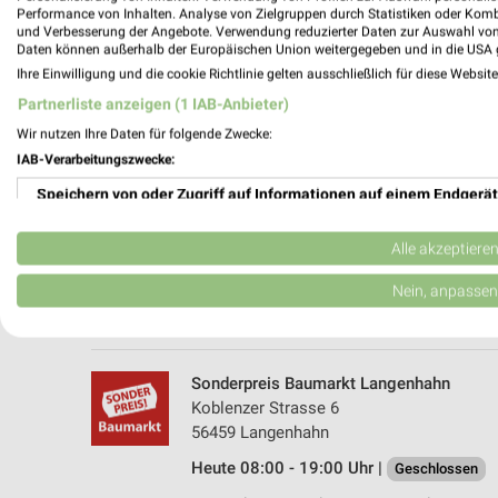
Performance von Inhalten. Analyse von Zielgruppen durch Statistiken oder Kom
und Verbesserung der Angebote. Verwendung reduzierter Daten zur Auswahl von
Daten können außerhalb der Europäischen Union weitergegeben und in die USA 
Ihre Einwilligung und die cookie Richtlinie gelten ausschließlich für diese Websit
Partnerliste anzeigen (1 IAB-Anbieter)
Wir nutzen Ihre Daten für folgende Zwecke:
IAB-Verarbeitungszwecke:
Speichern von oder Zugriff auf Informationen auf einem Endgerät
OBI Montabaur
Am Alten Galgen 2
Verwendung reduzierter Daten zur Auswahl von Werbeanzeigen
56410 Montabaur
Alle akzeptiere
Heute 08:00 - 20:00 Uhr |
Geschlossen
Erstellung von Profilen für personalisierte Werbung
Nein, anpassen
449,24 km • Angebote: 1 Prospekt
Verwendung von Profilen zur Auswahl personalisierter Werbung
Erstellung von Profilen zur Personalisierung von Inhalten
Sonderpreis Baumarkt Langenhahn
Koblenzer Strasse 6
Verwendung von Profilen zur Auswahl personalisierter Inhalte
56459 Langenhahn
Heute 08:00 - 19:00 Uhr |
Messung der Werbeleistung
Geschlossen