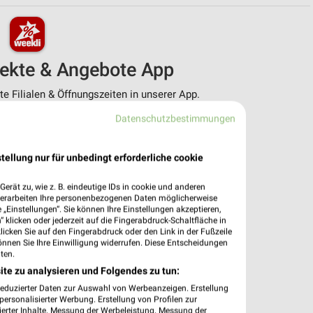
pekte & Angebote App
 Filialen & Öffnungszeiten in unserer App.
Datenschutzbestimmungen
e Angebote
ieblingshändler
htigungen bei neuen Prospekten
tellung nur für unbedingt erforderliche cookie
 Einkauf stressfrei planen
erät zu, wie z. B. eindeutige IDs in cookie und anderen
 App jetzt laden oder QR-Code scannen.
verarbeiten Ihre personenbezogenen Daten möglicherweise
„Einstellungen“. Sie können Ihre Einstellungen akzeptieren,
 klicken oder jederzeit auf die Fingerabdruck-Schaltfläche in
klicken Sie auf den Fingerabdruck oder den Link in der Fußzeile
önnen Sie Ihre Einwilligung widerrufen. Diese Entscheidungen
ten.
ite zu analysieren und Folgendes zu tun:
reduzierter Daten zur Auswahl von Werbeanzeigen. Erstellung
ersonalisierter Werbung. Erstellung von Profilen zur
ierter Inhalte. Messung der Werbeleistung. Messung der