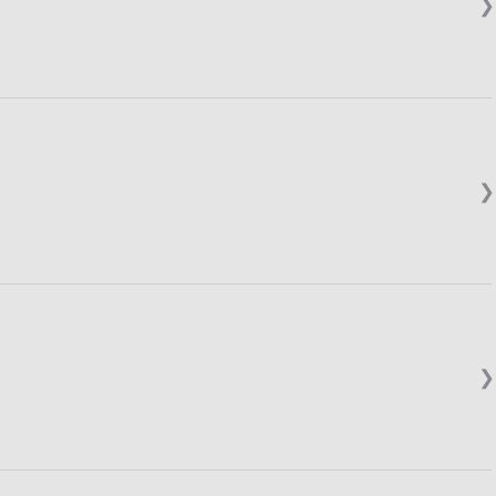
❯
❯
❯