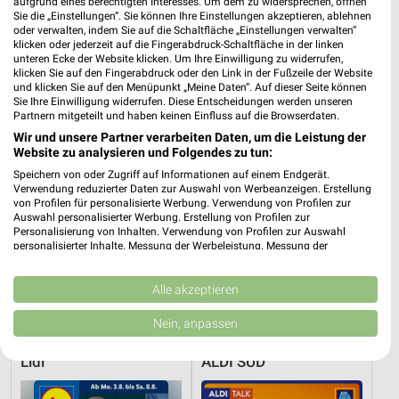
aufgrund eines berechtigten Interesses. Um dem zu widersprechen, öffnen
Sie die „Einstellungen“. Sie können Ihre Einstellungen akzeptieren, ablehnen
Lidl
PENNY
oder verwalten, indem Sie auf die Schaltfläche „Einstellungen verwalten“
klicken oder jederzeit auf die Fingerabdruck-Schaltfläche in der linken
unteren Ecke der Website klicken. Um Ihre Einwilligung zu widerrufen,
klicken Sie auf den Fingerabdruck oder den Link in der Fußzeile der Website
und klicken Sie auf den Menüpunkt „Meine Daten“. Auf dieser Seite können
Sie Ihre Einwilligung widerrufen. Diese Entscheidungen werden unseren
Partnern mitgeteilt und haben keinen Einfluss auf die Browserdaten.
Wir und unsere Partner verarbeiten Daten, um die Leistung der
Website zu analysieren und Folgendes zu tun:
Speichern von oder Zugriff auf Informationen auf einem Endgerät.
Verwendung reduzierter Daten zur Auswahl von Werbeanzeigen. Erstellung
von Profilen für personalisierte Werbung. Verwendung von Profilen zur
Auswahl personalisierter Werbung. Erstellung von Profilen zur
Personalisierung von Inhalten. Verwendung von Profilen zur Auswahl
personalisierter Inhalte. Messung der Werbeleistung. Messung der
Performance von Inhalten. Analyse von Zielgruppen durch Statistiken oder
Kombinationen von Daten aus verschiedenen Quellen. Entwicklung und
1,5 km
1,7 km
Verbesserung der Angebote. Verwendung reduzierter Daten zur Auswahl
Alle akzeptieren
Angebote ab 10.08.
Angebote ab 03.08.
von Inhalten.
Daten können außerhalb der Europäischen Union weitergegeben und in die
Gültig ab Mo. 10.08.
Noch heute gültig
Nein, anpassen
USA gesendet werden.
Ihre Einwilligung und die cookie Richtlinie gelten ausschließlich für diese
Lidl
ALDI SÜD
Website/App.
Partnerliste anzeigen (1 IAB-Anbieter)