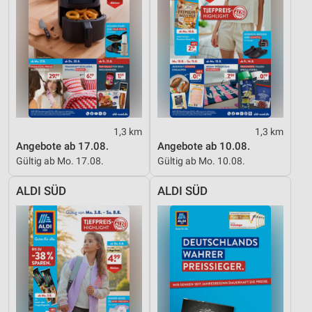
Messung der Performance von Inhalten
Analyse von Zielgruppen durch Statistiken oder
Kombinationen von Daten aus verschiedenen
Quellen
Entwicklung und Verbesserung der Angebote
Verwendung reduzierter Daten zur Auswahl von
Inhalten
1,3 km
1,3 km
Angebote ab 17.08.
Angebote ab 10.08.
IAB-Besonderheiten:
Gültig ab Mo. 17.08.
Gültig ab Mo. 10.08.
Verwendung genauer Standortdaten
ALDI SÜD
ALDI SÜD
Geräte anhand von aktiv angeforderten
Informationen identifizieren
Nicht-IAB-Verarbeitungszwecke:
Notwendig
Performance