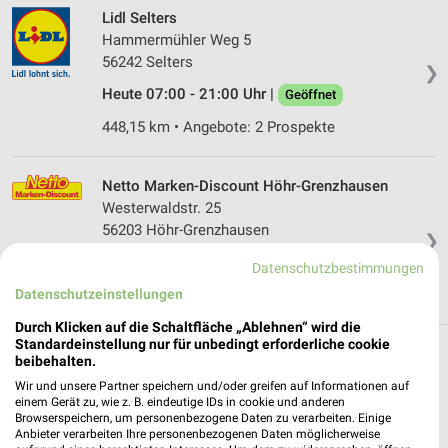
Lidl Selters
Hammermühler Weg 5
56242 Selters
❯
Heute 07:00 - 21:00 Uhr |
Geöffnet
448,15 km • Angebote: 2 Prospekte
Netto Marken-Discount Höhr-Grenzhausen
Westerwaldstr. 25
56203 Höhr-Grenzhausen
❯
Heute 07:00 - 22:00 Uhr |
Geöffnet
Datenschutzbestimmungen
Datenschutzeinstellungen
459,51 km • Angebote: 4 Prospekte
Durch Klicken auf die Schaltfläche „Ablehnen“ wird die
Standardeinstellung nur für unbedingt erforderliche cookie
beibehalten.
Discounter Angebote und Prospekte für
Wir und unsere Partner speichern und/oder greifen auf Informationen auf
Ebernhahn
einem Gerät zu, wie z. B. eindeutige IDs in cookie und anderen
Browserspeichern, um personenbezogene Daten zu verarbeiten. Einige
17 Prospekte
Anbieter verarbeiten Ihre personenbezogenen Daten möglicherweise