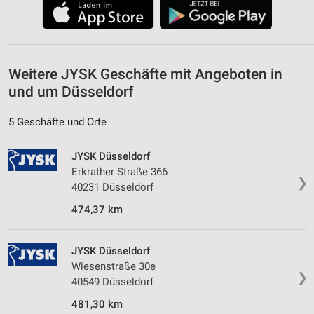
Erstellung von Profilen zur Personalisierung
von Inhalten
Verwendung von Profilen zur Auswahl
Weitere JYSK Geschäfte mit Angeboten in
personalisierter Inhalte
und um Düsseldorf
Messung der Werbeleistung
5 Geschäfte und Orte
Messung der Performance von Inhalten
JYSK Düsseldorf
Analyse von Zielgruppen durch Statistiken oder
Erkrather Straße 366
Kombinationen von Daten aus verschiedenen
❯
40231 Düsseldorf
Quellen
474,37 km
Entwicklung und Verbesserung der Angebote
Verwendung reduzierter Daten zur Auswahl von
JYSK Düsseldorf
Inhalten
Wiesenstraße 30e
❯
40549 Düsseldorf
IAB-Besonderheiten:
Verwendung genauer Standortdaten
481,30 km