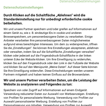
Datenschutzbestimmungen
Nächste Filiale
Datenschutzeinstellungen
JYSK Düsseldorf
Durch Klicken auf die Schaltfläche „Ablehnen“ wird die
Friedrichstraße 133
Standardeinstellung nur für unbedingt erforderliche cookie
❯
40217 Düsseldorf
beibehalten.
Wir und unsere Partner speichern und/oder greifen auf Informationen auf
Heute
geschlossen
einem Gerät zu, wie z. B. eindeutige IDs in cookie und anderen
Browserspeichern, um personenbezogene Daten zu verarbeiten. Einige
477,64 km • Angebote: 2 Prospekte
Anbieter verarbeiten Ihre personenbezogenen Daten möglicherweise
aufgrund eines berechtigten Interesses. Um dem zu widersprechen, öffnen
Sie die „Einstellungen“. Sie können Ihre Einstellungen akzeptieren, ablehnen
oder verwalten, indem Sie auf die Schaltfläche „Einstellungen verwalten“
klicken oder jederzeit auf die Fingerabdruck-Schaltfläche in der linken
Angebote-Kalender für JYSK in
unteren Ecke der Website klicken. Um Ihre Einwilligung zu widerrufen,
klicken Sie auf den Fingerabdruck oder den Link in der Fußzeile der Website
Düsseldorf und Umgebung
und klicken Sie auf den Menüpunkt „Meine Daten“. Auf dieser Seite können
Sie Ihre Einwilligung widerrufen. Diese Entscheidungen werden unseren
Partnern mitgeteilt und haben keinen Einfluss auf die Browserdaten.
Aug.
Wir und unsere Partner verarbeiten Daten, um die Leistung der
03
Mo
04
Di
05
Mi
06
Do
07
Fr
08
S
Website zu analysieren und Folgendes zu tun:
J
Speichern von oder Zugriff auf Informationen auf einem Endgerät.
Verwendung reduzierter Daten zur Auswahl von Werbeanzeigen. Erstellung
J
von Profilen für personalisierte Werbung. Verwendung von Profilen zur
Auswahl personalisierter Werbung. Erstellung von Profilen zur
Personalisierung von Inhalten. Verwendung von Profilen zur Auswahl