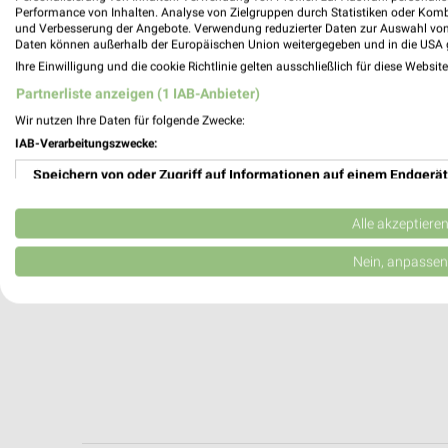
Wuppertal, Deutschland
Performance von Inhalten. Analyse von Zielgruppen durch Statistiken oder Kom
und Verbesserung der Angebote. Verwendung reduzierter Daten zur Auswahl von
Daten können außerhalb der Europäischen Union weitergegeben und in die USA 
450,97 km
Ihre Einwilligung und die cookie Richtlinie gelten ausschließlich für diese Websit
Partnerliste anzeigen (1 IAB-Anbieter)
Wir nutzen Ihre Daten für folgende Zwecke:
IAB-Verarbeitungszwecke:
Speichern von oder Zugriff auf Informationen auf einem Endgerät
Verwendung reduzierter Daten zur Auswahl von Werbeanzeigen
Alle akzeptiere
Erstellung von Profilen für personalisierte Werbung
Nein, anpassen
Verwendung von Profilen zur Auswahl personalisierter Werbung
Erstellung von Profilen zur Personalisierung von Inhalten
Verwendung von Profilen zur Auswahl personalisierter Inhalte
Messung der Werbeleistung