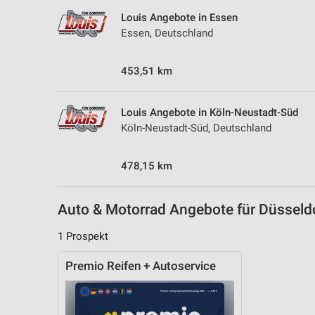
Messung der Performance von Inhalten
Louis Angebote in Essen
Essen, Deutschland
Analyse von Zielgruppen durch Statistiken oder Kombinationen 
Quellen
453,51 km
Entwicklung und Verbesserung der Angebote
Verwendung reduzierter Daten zur Auswahl von Inhalten
Louis Angebote in Köln-Neustadt-Süd
Köln-Neustadt-Süd, Deutschland
IAB-Besonderheiten:
Verwendung genauer Standortdaten
478,15 km
Geräte anhand von aktiv angeforderten Informationen identifizie
Nicht-IAB-Verarbeitungszwecke:
Auto & Motorrad Angebote für Düssel
Notwendig
1 Prospekt
Performance
Premio Reifen + Autoservice
Funktional
Werbung