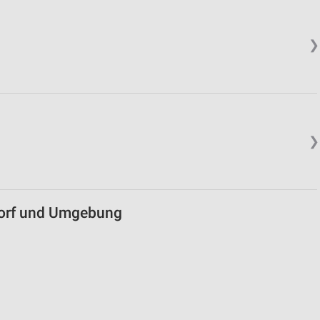
von Daten aus verschiedenen
❯
❯
ren
dorf und Umgebung