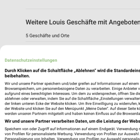
Weitere Louis Geschäfte mit Angebote
5 Geschäfte und Orte
Louis Angebote in Duisburg
Duisburg, Deutschland
Datenschutzeinstellungen
Durch Klicken auf die Schaltfläche „Ablehnen“ wird die Standardeins
470,52 km
beibehalten.
Wir und unsere Partner speichern und/oder greifen auf Informationen auf einem G
Browserspeichern, um personenbezogene Daten zu verarbeiten. Einige Anbieter 
Louis Angebote in Mönchengladbach
aufgrund eines berechtigten Interesses. Um dem zu widersprechen, öffnen Sie die 
ablehnen oder verwalten, indem Sie auf die Schaltfläche „Einstellungen verwalten“
Mönchengladbach, Deutschland
der linken unteren Ecke der Website klicken. Um Ihre Einwilligung zu widerrufen, 
der Website und klicken Sie auf den Menüpunkt „Meine Daten“. Auf dieser Seite k
werden unseren Partnern mitgeteilt und haben keinen Einfluss auf die Browserda
501,18 km
Wir und unsere Partner verarbeiten Daten, um die Leistung der Webs
Speichern von oder Zugriff auf Informationen auf einem Endgerät. Verwendung 
von Profilen für personalisierte Werbung. Verwendung von Profilen zur Auswahl p
Louis Angebote in Wuppertal
Personalisierung von Inhalten. Verwendung von Profilen zur Auswahl personalis