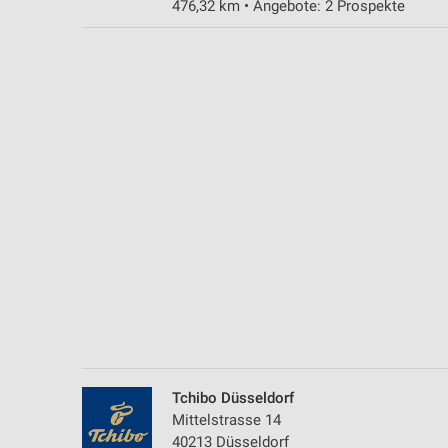
476,32 km • Angebote: 2 Prospekte
Messung der Performance von Inhalten
Analyse von Zielgruppen durch Statistiken oder Kombinationen 
Quellen
Entwicklung und Verbesserung der Angebote
Verwendung reduzierter Daten zur Auswahl von Inhalten
IAB-Besonderheiten:
Verwendung genauer Standortdaten
Geräte anhand von aktiv angeforderten Informationen identifizie
Nicht-IAB-Verarbeitungszwecke:
Notwendig
Performance
Tchibo Düsseldorf
Funktional
Mittelstrasse 14
40213 Düsseldorf
Werbung