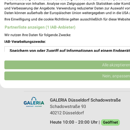
Performance von Inhalten. Analyse von Zielgruppen durch Statistiken oder Kom
und Verbesserung der Angebote. Verwendung reduzierter Daten zur Auswahl von
Daten können außerhalb der Europäischen Union weitergegeben und in die USA 
Ihre Einwilligung und die cookie Richtlinie gelten ausschließlich für diese Websit
Partnerliste anzeigen (1 IAB-Anbieter)
Wir nutzen Ihre Daten für folgende Zwecke:
IAB-Verarbeitungszwecke:
Speichern von oder Zugriff auf Informationen auf einem Endgerät
GALERIA Markthalle Düsseldorf
Schadowstraße 93
Verwendung reduzierter Daten zur Auswahl von Werbeanzeigen
40212 Düsseldorf
Alle akzeptiere
Heute 10:00 - 20:00 Uhr |
Geöffnet
Erstellung von Profilen für personalisierte Werbung
Nein, anpassen
476,32 km • Angebote: 2 Prospekte
Verwendung von Profilen zur Auswahl personalisierter Werbung
Erstellung von Profilen zur Personalisierung von Inhalten
GALERIA Düsseldorf Schadowstraße
Schadowstraße 93
Verwendung von Profilen zur Auswahl personalisierter Inhalte
40212 Düsseldorf
Heute 10:00 - 20:00 Uhr |
Messung der Werbeleistung
Geöffnet