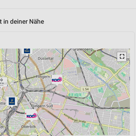
 in deiner Nähe
⛶