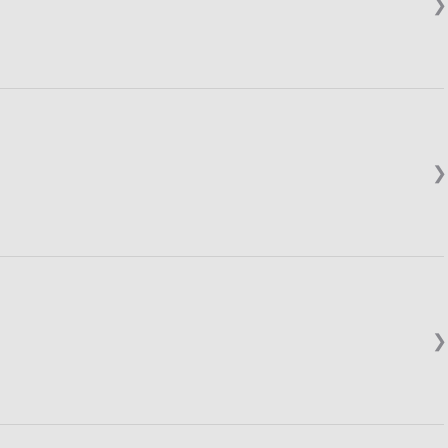
❯
❯
❯