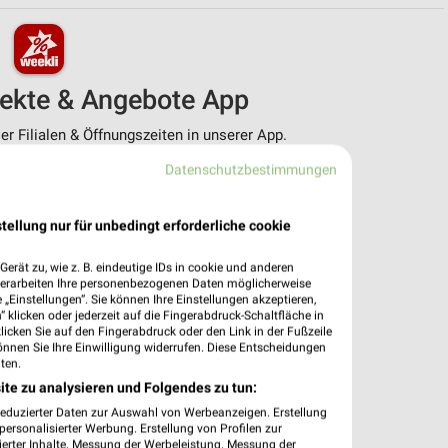
pekte & Angebote App
r Filialen & Öffnungszeiten in unserer App.
Datenschutzbestimmungen
e Angebote
ieblingshändler
htigungen bei neuen Prospekten
tellung nur für unbedingt erforderliche cookie
 Einkauf stressfrei planen
erät zu, wie z. B. eindeutige IDs in cookie und anderen
 App jetzt laden oder QR-Code scannen.
verarbeiten Ihre personenbezogenen Daten möglicherweise
„Einstellungen“. Sie können Ihre Einstellungen akzeptieren,
 klicken oder jederzeit auf die Fingerabdruck-Schaltfläche in
klicken Sie auf den Fingerabdruck oder den Link in der Fußzeile
önnen Sie Ihre Einwilligung widerrufen. Diese Entscheidungen
ten.
ite zu analysieren und Folgendes zu tun:
reduzierter Daten zur Auswahl von Werbeanzeigen. Erstellung
ersonalisierter Werbung. Erstellung von Profilen zur
ierter Inhalte. Messung der Werbeleistung. Messung der