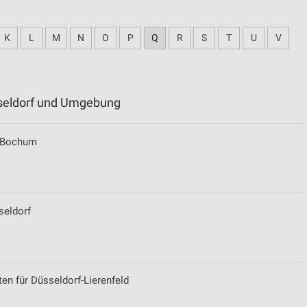
K
L
M
N
O
P
Q
R
S
T
U
V
sseldorf und Umgebung
r Bochum
seldorf
en für Düsseldorf-Lierenfeld