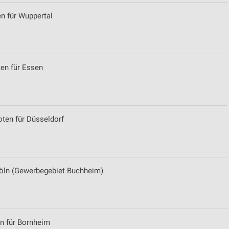
en für Wuppertal
von Daten aus verschiedenen
ten für Essen
oten für Düsseldorf
ren
 Köln (Gewerbegebiet Buchheim)
en für Bornheim