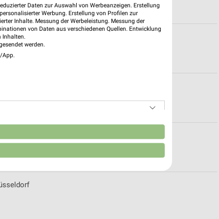
reduzierter Daten zur Auswahl von Werbeanzeigen. Erstellung
ersonalisierter Werbung. Erstellung von Profilen zur
ierter Inhalte. Messung der Werbeleistung. Messung der
binationen von Daten aus verschiedenen Quellen. Entwicklung
Krefeld
 Inhalten.
gesendet werden.
e/App.
fnungszeiten für Erkelenz
n
ür Köln
üsseldorf