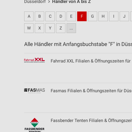
Düsseldorf
Händler von A bis Z
A
B
C
D
E
F
G
H
I
J
W
X
Y
Z
...
Alle Händler mit Anfangsbuchstabe "F" in Dü
Fahrrad XXL Filialen & Öffnungszeiten fü
Fasmas Filialen & Öffnungszeiten für Düs
Fassbender Tenten Filialen & Öffnungszeit