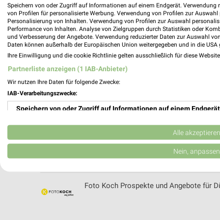
Speichern von oder Zugriff auf Informationen auf einem Endgerät. Verwendung 
von Profilen für personalisierte Werbung. Verwendung von Profilen zur Auswahl p
Personalisierung von Inhalten. Verwendung von Profilen zur Auswahl personalis
Performance von Inhalten. Analyse von Zielgruppen durch Statistiken oder Kom
Fliesenmax Filialen & Öffnungszeiten für 
und Verbesserung der Angebote. Verwendung reduzierter Daten zur Auswahl von
Daten können außerhalb der Europäischen Union weitergegeben und in die USA 
Ihre Einwilligung und die cookie Richtlinie gelten ausschließlich für diese Websit
Partnerliste anzeigen (1 IAB-Anbieter)
Wir nutzen Ihre Daten für folgende Zwecke:
Forg Einrichten und Wohnen Filialen & Öf
IAB-Verarbeitungszwecke:
Speichern von oder Zugriff auf Informationen auf einem Endgerät
Verwendung reduzierter Daten zur Auswahl von Werbeanzeigen
Alle akzeptiere
FOTO GREGOR Filialen & Öffnungszeiten f
Erstellung von Profilen für personalisierte Werbung
Nein, anpassen
Verwendung von Profilen zur Auswahl personalisierter Werbung
Foto Koch Prospekte und Angebote für D
Erstellung von Profilen zur Personalisierung von Inhalten
Verwendung von Profilen zur Auswahl personalisierter Inhalte