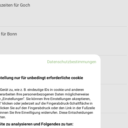
szeiten für Goch
 für Bonn
Datenschutzbestimmungen
spekte für Hannover
tellung nur für unbedingt erforderliche cookie
erät zu, wie z. B. eindeutige IDs in cookie und anderen
ür Meerbusch
verarbeiten Ihre personenbezogenen Daten möglicherweise
„Einstellungen“. Sie können Ihre Einstellungen akzeptieren,
 klicken oder jederzeit auf die Fingerabdruck-Schaltfläche in
klicken Sie auf den Fingerabdruck oder den Link in der Fußzeile
önnen Sie Ihre Einwilligung widerrufen. Diese Entscheidungen
ten.
ür Mönchengladbach
ite zu analysieren und Folgendes zu tun: