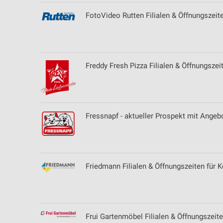
Messung der Werbeleistung
FotoVideo Rutten Filialen & Öffnungszeit
Messung der Performance von Inhalten
Analyse von Zielgruppen durch Statistiken oder Kombinationen 
Quellen
Freddy Fresh Pizza Filialen & Öffnungszei
Entwicklung und Verbesserung der Angebote
Verwendung reduzierter Daten zur Auswahl von Inhalten
Fressnapf - aktueller Prospekt mit Angeb
IAB-Besonderheiten:
Verwendung genauer Standortdaten
Geräte anhand von aktiv angeforderten Informationen identifizie
Friedmann Filialen & Öffnungszeiten für
Nicht-IAB-Verarbeitungszwecke:
Notwendig
Performance
Frui Gartenmöbel Filialen & Öffnungszeit