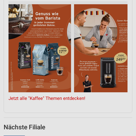
Geräte anhand von aktiv angeforderten
Informationen identifizieren
Nicht-IAB-Verarbeitungszwecke:
Notwendig
Performance
Funktional
Werbung
Jetzt alle "Kaffee" Themen entdecken!
Nächste Filiale