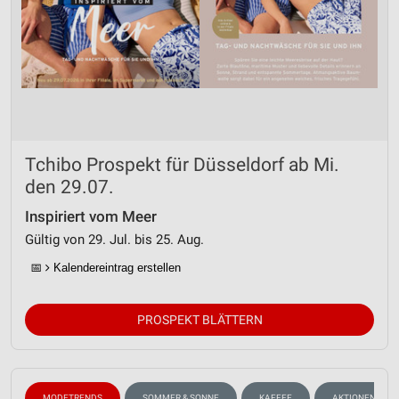
Tchibo Prospekt für Düsseldorf ab Mi.
den 29.07.
Inspiriert vom Meer
Gültig von 29. Jul. bis 25. Aug.
📅
Kalendereintrag erstellen
PROSPEKT BLÄTTERN
MODETRENDS
SOMMER & SONNE
KAFFEE
AKTIONEN, RAB