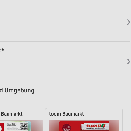
von Daten aus verschiedenen
❯
ch
❯
ren
und Umgebung
s Baumarkt
toom Baumarkt