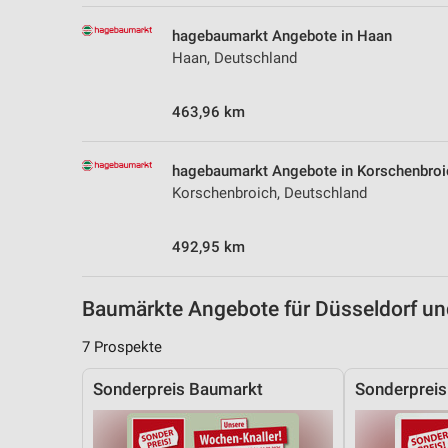
Messung der Performance von Inhalten
hagebaumarkt Angebote in Haan
Analyse von Zielgruppen durch Statistiken oder Kombinationen 
Haan, Deutschland
Quellen
463,96 km
Entwicklung und Verbesserung der Angebote
Verwendung reduzierter Daten zur Auswahl von Inhalten
hagebaumarkt Angebote in Korschenbroi
IAB-Besonderheiten:
Korschenbroich, Deutschland
Verwendung genauer Standortdaten
492,95 km
Geräte anhand von aktiv angeforderten Informationen identifizie
Nicht-IAB-Verarbeitungszwecke:
Baumärkte Angebote für Düsseldorf 
Notwendig
7 Prospekte
Performance
Sonderpreis Baumarkt
Sonderprei
Funktional
Werbung