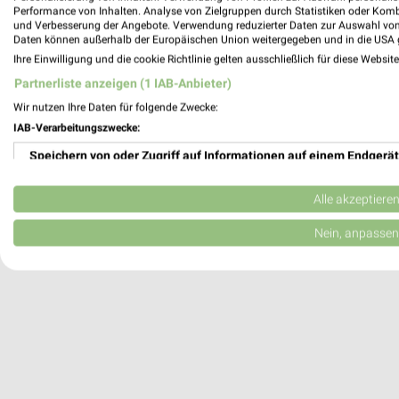
Performance von Inhalten. Analyse von Zielgruppen durch Statistiken oder Kom
Dormagen, Deutschland
und Verbesserung der Angebote. Verwendung reduzierter Daten zur Auswahl von
Daten können außerhalb der Europäischen Union weitergegeben und in die USA 
Ihre Einwilligung und die cookie Richtlinie gelten ausschließlich für diese Websit
480,07 km
Partnerliste anzeigen (1 IAB-Anbieter)
Wir nutzen Ihre Daten für folgende Zwecke:
IAB-Verarbeitungszwecke:
Speichern von oder Zugriff auf Informationen auf einem Endgerät
Verwendung reduzierter Daten zur Auswahl von Werbeanzeigen
Alle akzeptiere
Erstellung von Profilen für personalisierte Werbung
Nein, anpassen
Verwendung von Profilen zur Auswahl personalisierter Werbung
Erstellung von Profilen zur Personalisierung von Inhalten
Verwendung von Profilen zur Auswahl personalisierter Inhalte
Messung der Werbeleistung