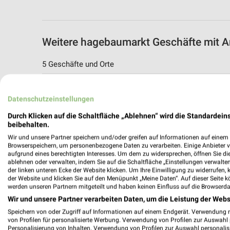
Weitere hagebaumarkt Geschäfte mit A
5 Geschäfte und Orte
hagebaumarkt Angebote in Ratingen
Datenschutzeinstellungen
Ratingen, Deutschland
Durch Klicken auf die Schaltfläche „Ablehnen“ wird die Standardeins
beibehalten.
470,19 km
Wir und unsere Partner speichern und/oder greifen auf Informationen auf einem G
Browserspeichern, um personenbezogene Daten zu verarbeiten. Einige Anbieter 
aufgrund eines berechtigten Interesses. Um dem zu widersprechen, öffnen Sie die 
hagebaumarkt Angebote in Kaarst
ablehnen oder verwalten, indem Sie auf die Schaltfläche „Einstellungen verwalten“
Kaarst, Deutschland
der linken unteren Ecke der Website klicken. Um Ihre Einwilligung zu widerrufen, 
der Website und klicken Sie auf den Menüpunkt „Meine Daten“. Auf dieser Seite k
werden unseren Partnern mitgeteilt und haben keinen Einfluss auf die Browserda
488,62 km
Wir und unsere Partner verarbeiten Daten, um die Leistung der Webs
Speichern von oder Zugriff auf Informationen auf einem Endgerät. Verwendung 
von Profilen für personalisierte Werbung. Verwendung von Profilen zur Auswahl p
hagebaumarkt Angebote in Dormagen
Personalisierung von Inhalten. Verwendung von Profilen zur Auswahl personalis