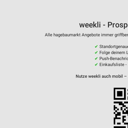
weekli - Pros
Alle hagebaumarkt Angebote immer griffbere
✔
Standortgenau
✔
Folge deinem L
✔
Push-Benachric
✔
Einkaufsliste -
Nutze weekli auch mobil –