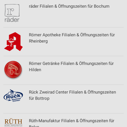
Werbeanzeigen
räder Filialen & Öffnungszeiten für Bochum
Erstellung von Profilen für personalisierte
Werbung
Verwendung von Profilen zur Auswahl
personalisierter Werbung
Römer Apotheke Filialen & Öffnungszeiten für
Rheinberg
Erstellung von Profilen zur Personalisierung
von Inhalten
Verwendung von Profilen zur Auswahl
Römer Getränke Filialen & Öffnungszeiten für
personalisierter Inhalte
Hilden
Messung der Werbeleistung
Messung der Performance von Inhalten
Rück Zweirad Center Filialen & Öffnungszeiten
für Bottrop
Analyse von Zielgruppen durch Statistiken oder
Kombinationen von Daten aus verschiedenen
Quellen
Rüth-Manufaktur Filialen & Öffnungszeiten für
Entwicklung und Verbesserung der Angebote