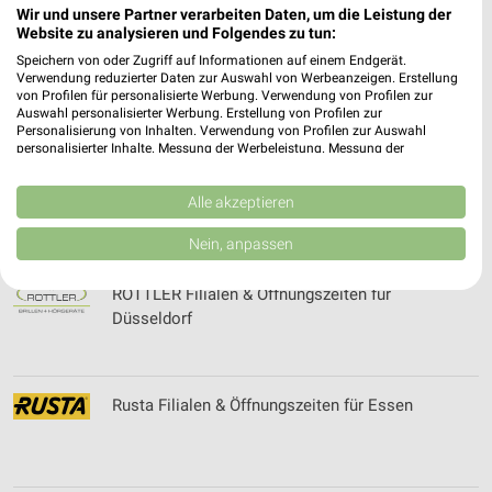
Wir und unsere Partner verarbeiten Daten, um die Leistung der
Website zu analysieren und Folgendes zu tun:
Speichern von oder Zugriff auf Informationen auf einem Endgerät.
ROSE CITY Prospekte, Angebote & Aktionen für
Verwendung reduzierter Daten zur Auswahl von Werbeanzeigen. Erstellung
Bocholt
von Profilen für personalisierte Werbung. Verwendung von Profilen zur
Auswahl personalisierter Werbung. Erstellung von Profilen zur
Personalisierung von Inhalten. Verwendung von Profilen zur Auswahl
personalisierter Inhalte. Messung der Werbeleistung. Messung der
Performance von Inhalten. Analyse von Zielgruppen durch Statistiken oder
Rossmann Wochenprospekt & Angebote für
Kombinationen von Daten aus verschiedenen Quellen. Entwicklung und
Verbesserung der Angebote. Verwendung reduzierter Daten zur Auswahl
Alle akzeptieren
Düsseldorf
von Inhalten.
Daten können außerhalb der Europäischen Union weitergegeben und in die
Nein, anpassen
USA gesendet werden.
Ihre Einwilligung und die cookie Richtlinie gelten ausschließlich für diese
ROTTLER Filialen & Öffnungszeiten für
Website/App.
Düsseldorf
Partnerliste anzeigen (1 IAB-Anbieter)
Wir nutzen Ihre Daten für folgende Zwecke:
IAB-Verarbeitungszwecke:
Rusta Filialen & Öffnungszeiten für Essen
Speichern von oder Zugriff auf Informationen
auf einem Endgerät
Verwendung reduzierter Daten zur Auswahl von