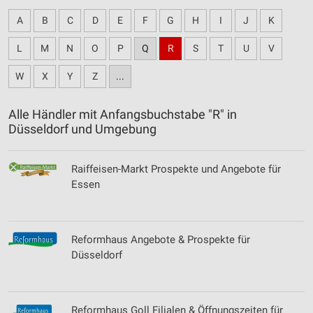
A
B
C
D
E
F
G
H
I
J
K
L
M
N
O
P
Q
R
S
T
U
V
W
X
Y
Z
...
Alle Händler mit Anfangsbuchstabe "R" in
Düsseldorf und Umgebung
Raiffeisen-Markt Prospekte und Angebote für
Essen
Reformhaus Angebote & Prospekte für
Düsseldorf
Reformhaus Goll Filialen & Öffnungszeiten für