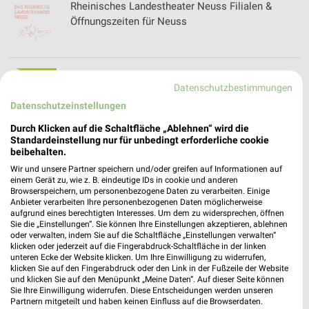
Rheinisches Landestheater Neuss Filialen &
Öffnungszeiten für Neuss
rilux Prospekte & Angebote für Meerbusch
Datenschutzbestimmungen
Datenschutzeinstellungen
Durch Klicken auf die Schaltfläche „Ablehnen“ wird die
Standardeinstellung nur für unbedingt erforderliche cookie
Robers Schuhe - aktueller Online Prospekt für
beibehalten.
Wesel
Wir und unsere Partner speichern und/oder greifen auf Informationen auf
einem Gerät zu, wie z. B. eindeutige IDs in cookie und anderen
Browserspeichern, um personenbezogene Daten zu verarbeiten. Einige
Anbieter verarbeiten Ihre personenbezogenen Daten möglicherweise
aufgrund eines berechtigten Interesses. Um dem zu widersprechen, öffnen
ROFU Prospekte & Spielzeug
Sie die „Einstellungen“. Sie können Ihre Einstellungen akzeptieren, ablehnen
oder verwalten, indem Sie auf die Schaltfläche „Einstellungen verwalten“
klicken oder jederzeit auf die Fingerabdruck-Schaltfläche in der linken
unteren Ecke der Website klicken. Um Ihre Einwilligung zu widerrufen,
klicken Sie auf den Fingerabdruck oder den Link in der Fußzeile der Website
und klicken Sie auf den Menüpunkt „Meine Daten“. Auf dieser Seite können
ROLLER Katalog und Prospekte für Düsseldorf
Sie Ihre Einwilligung widerrufen. Diese Entscheidungen werden unseren
Partnern mitgeteilt und haben keinen Einfluss auf die Browserdaten.