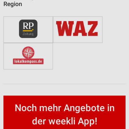
Region
Noch mehr Angebote in
der weekli App!