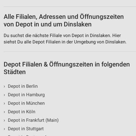
Analyse von Zielgruppen durch Statistiken oder
Kombinationen von Daten aus verschiedenen
Quellen
Alle Filialen, Adressen und Öffnungszeiten
von Depot in und um Dinslaken
Entwicklung und Verbesserung der Angebote
Du suchst die nächste Filiale von Depot in Dinslaken. Hier
Verwendung reduzierter Daten zur Auswahl von
Inhalten
siehst Du alle Depot Filialen in der Umgebung von Dinslaken.
IAB-Besonderheiten:
Verwendung genauer Standortdaten
Depot Filialen & Öffnungszeiten in folgenden
Städten
Geräte anhand von aktiv angeforderten
Informationen identifizieren
›
Depot in Berlin
Nicht-IAB-Verarbeitungszwecke:
›
Depot in Hamburg
Notwendig
›
Depot in München
Performance
›
Depot in Köln
›
Depot in Frankfurt (Main)
Funktional
›
Depot in Stuttgart
Werbung