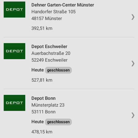
Dehner Garten-Center Münster
Speichern von oder Zugriff auf Informationen
Handorfer Straße 105
auf einem Endgerät
❯
48157 Münster
Verwendung reduzierter Daten zur Auswahl von
392,51 km
Werbeanzeigen
Erstellung von Profilen für personalisierte
Depot Eschweiler
Werbung
Auerbachstraße 20
52249 Eschweiler
Verwendung von Profilen zur Auswahl
❯
personalisierter Werbung
Heute
geschlossen
Erstellung von Profilen zur Personalisierung
527,81 km
von Inhalten
Verwendung von Profilen zur Auswahl
Depot Bonn
personalisierter Inhalte
Münsterplatz 23
53111 Bonn
Messung der Werbeleistung
❯
Heute
geschlossen
Messung der Performance von Inhalten
478,15 km