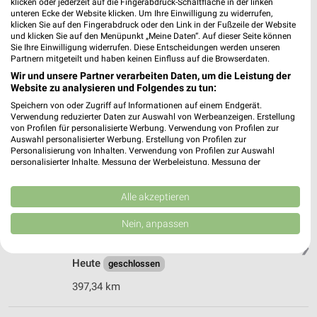
59174 Kamen
klicken oder jederzeit auf die Fingerabdruck-Schaltfläche in der linken
❯
unteren Ecke der Website klicken. Um Ihre Einwilligung zu widerrufen,
Heute
klicken Sie auf den Fingerabdruck oder den Link in der Fußzeile der Website
geschlossen
und klicken Sie auf den Menüpunkt „Meine Daten“. Auf dieser Seite können
405,83 km
Sie Ihre Einwilligung widerrufen. Diese Entscheidungen werden unseren
Partnern mitgeteilt und haben keinen Einfluss auf die Browserdaten.
Wir und unsere Partner verarbeiten Daten, um die Leistung der
Website zu analysieren und Folgendes zu tun:
Depot Köln
Aachener Strasse 1253
Speichern von oder Zugriff auf Informationen auf einem Endgerät.
Verwendung reduzierter Daten zur Auswahl von Werbeanzeigen. Erstellung
50858 Köln
❯
von Profilen für personalisierte Werbung. Verwendung von Profilen zur
Auswahl personalisierter Werbung. Erstellung von Profilen zur
Heute
geschlossen
Personalisierung von Inhalten. Verwendung von Profilen zur Auswahl
personalisierter Inhalte. Messung der Werbeleistung. Messung der
485,19 km
Performance von Inhalten. Analyse von Zielgruppen durch Statistiken oder
Kombinationen von Daten aus verschiedenen Quellen. Entwicklung und
Verbesserung der Angebote. Verwendung reduzierter Daten zur Auswahl
Alle akzeptieren
von Inhalten.
Marktkauf Münster
Daten können außerhalb der Europäischen Union weitergegeben und in die
Nein, anpassen
Loddenheide 5
USA gesendet werden.
48155 Münster
❯
Ihre Einwilligung und die cookie Richtlinie gelten ausschließlich für diese
Website/App.
Heute
geschlossen
Partnerliste anzeigen (1 IAB-Anbieter)
397,34 km
Wir nutzen Ihre Daten für folgende Zwecke:
IAB-Verarbeitungszwecke: