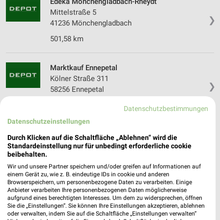
Edeka Mönchengladbach-Rheydt
Mittelstraße 5
❯
41236 Mönchengladbach
501,58 km
Marktkauf Ennepetal
Kölner Straße 311
❯
58256 Ennepetal
439,32 km
Datenschutzbestimmungen
Datenschutzeinstellungen
Marktkauf Dülmen
Durch Klicken auf die Schaltfläche „Ablehnen“ wird die
Auf dem Quellberg 16
Standardeinstellung nur für unbedingt erforderliche cookie
❯
beibehalten.
48249 Dülmen
Wir und unsere Partner speichern und/oder greifen auf Informationen auf
423,24 km
einem Gerät zu, wie z. B. eindeutige IDs in cookie und anderen
Browserspeichern, um personenbezogene Daten zu verarbeiten. Einige
Anbieter verarbeiten Ihre personenbezogenen Daten möglicherweise
aufgrund eines berechtigten Interesses. Um dem zu widersprechen, öffnen
Depot Kamen
Sie die „Einstellungen“. Sie können Ihre Einstellungen akzeptieren, ablehnen
Weststraße 17
oder verwalten, indem Sie auf die Schaltfläche „Einstellungen verwalten“