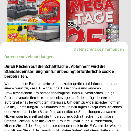
Datenschutzbestimmungen
Datenschutzeinstellungen
Durch Klicken auf die Schaltfläche „Ablehnen“ wird die
40,1 km
40,4 km
Standardeinstellung nur für unbedingt erforderliche cookie
Hot Sommer Sale
Mega Tage
beibehalten.
Gültig bis Sa. 29.08.
Gültig bis Fr. 14.08.
Wir und unsere Partner speichern und/oder greifen auf Informationen auf
einem Gerät zu, wie z. B. eindeutige IDs in cookie und anderen
Browserspeichern, um personenbezogene Daten zu verarbeiten. Einige
EDEKA
REWE
Anbieter verarbeiten Ihre personenbezogenen Daten möglicherweise
aufgrund eines berechtigten Interesses. Um dem zu widersprechen, öffnen
Sie die „Einstellungen“. Sie können Ihre Einstellungen akzeptieren, ablehnen
oder verwalten, indem Sie auf die Schaltfläche „Einstellungen verwalten“
klicken oder jederzeit auf die Fingerabdruck-Schaltfläche in der linken
unteren Ecke der Website klicken. Um Ihre Einwilligung zu widerrufen,
klicken Sie auf den Fingerabdruck oder den Link in der Fußzeile der Website
und klicken Sie auf den Menüpunkt „Meine Daten“. Auf dieser Seite können