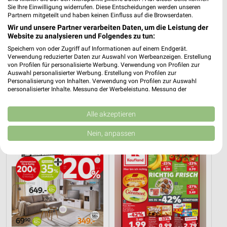
Sie Ihre Einwilligung widerrufen. Diese Entscheidungen werden unseren
Partnern mitgeteilt und haben keinen Einfluss auf die Browserdaten.
Wir und unsere Partner verarbeiten Daten, um die Leistung der
Website zu analysieren und Folgendes zu tun:
Speichern von oder Zugriff auf Informationen auf einem Endgerät.
Verwendung reduzierter Daten zur Auswahl von Werbeanzeigen. Erstellung
von Profilen für personalisierte Werbung. Verwendung von Profilen zur
Auswahl personalisierter Werbung. Erstellung von Profilen zur
Personalisierung von Inhalten. Verwendung von Profilen zur Auswahl
1,9 km
2,2 km
personalisierter Inhalte. Messung der Werbeleistung. Messung der
Angebote ab 03.08.
Angebote ab 03.08.
Performance von Inhalten. Analyse von Zielgruppen durch Statistiken oder
Kombinationen von Daten aus verschiedenen Quellen. Entwicklung und
Noch heute gültig
Noch heute gültig
Verbesserung der Angebote. Verwendung reduzierter Daten zur Auswahl
Alle akzeptieren
von Inhalten.
XXXLutz
Kaufland
Daten können außerhalb der Europäischen Union weitergegeben und in die
Nein, anpassen
USA gesendet werden.
Ihre Einwilligung und die cookie Richtlinie gelten ausschließlich für diese
Website/App.
Partnerliste anzeigen (1 IAB-Anbieter)
Wir nutzen Ihre Daten für folgende Zwecke:
IAB-Verarbeitungszwecke:
Speichern von oder Zugriff auf Informationen
auf einem Endgerät