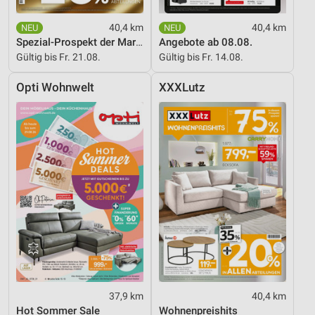
Entwicklung und Verbesserung der Angebote
40,4 km
40,4 km
Spezial-Prospekt der Marken
Angebote ab 08.08.
Verwendung reduzierter Daten zur Auswahl von
Gültig bis Fr. 21.08.
Gültig bis Fr. 14.08.
Inhalten
IAB-Besonderheiten:
Opti Wohnwelt
XXXLutz
Verwendung genauer Standortdaten
Geräte anhand von aktiv angeforderten
Informationen identifizieren
Nicht-IAB-Verarbeitungszwecke:
Notwendig
Performance
Funktional
Werbung
37,9 km
40,4 km
Hot Sommer Sale
Wohnenpreishits