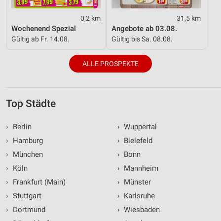
0,2 km
31,5 km
Wochenend Spezial
Angebote ab 03.08.
Gültig ab Fr. 14.08.
Gültig bis Sa. 08.08.
ALLE PROSPEKTE
Top Städte
›
Berlin
›
Wuppertal
›
Hamburg
›
Bielefeld
›
München
›
Bonn
›
Köln
›
Mannheim
›
Frankfurt (Main)
›
Münster
›
Stuttgart
›
Karlsruhe
›
Dortmund
›
Wiesbaden