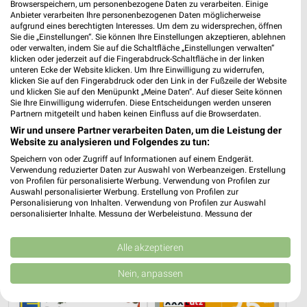
Browserspeichern, um personenbezogene Daten zu verarbeiten. Einige
Kaufland
REWE
Anbieter verarbeiten Ihre personenbezogenen Daten möglicherweise
aufgrund eines berechtigten Interesses. Um dem zu widersprechen, öffnen
Sie die „Einstellungen“. Sie können Ihre Einstellungen akzeptieren, ablehnen
oder verwalten, indem Sie auf die Schaltfläche „Einstellungen verwalten“
klicken oder jederzeit auf die Fingerabdruck-Schaltfläche in der linken
unteren Ecke der Website klicken. Um Ihre Einwilligung zu widerrufen,
klicken Sie auf den Fingerabdruck oder den Link in der Fußzeile der Website
und klicken Sie auf den Menüpunkt „Meine Daten“. Auf dieser Seite können
Sie Ihre Einwilligung widerrufen. Diese Entscheidungen werden unseren
Partnern mitgeteilt und haben keinen Einfluss auf die Browserdaten.
Wir und unsere Partner verarbeiten Daten, um die Leistung der
Website zu analysieren und Folgendes zu tun:
Speichern von oder Zugriff auf Informationen auf einem Endgerät.
Verwendung reduzierter Daten zur Auswahl von Werbeanzeigen. Erstellung
von Profilen für personalisierte Werbung. Verwendung von Profilen zur
Auswahl personalisierter Werbung. Erstellung von Profilen zur
Personalisierung von Inhalten. Verwendung von Profilen zur Auswahl
personalisierter Inhalte. Messung der Werbeleistung. Messung der
2,7 km
2,2 km
Performance von Inhalten. Analyse von Zielgruppen durch Statistiken oder
Angebote ab 06.08.
Angebote ab 03.08.
Kombinationen von Daten aus verschiedenen Quellen. Entwicklung und
Gültig bis Mi. 12.08.
Gültig bis Sa. 08.08.
Verbesserung der Angebote. Verwendung reduzierter Daten zur Auswahl
Alle akzeptieren
von Inhalten.
Daten können außerhalb der Europäischen Union weitergegeben und in die
Nein, anpassen
EDEKA
XXXLutz
USA gesendet werden.
Ihre Einwilligung und die cookie Richtlinie gelten ausschließlich für diese
Website/App.