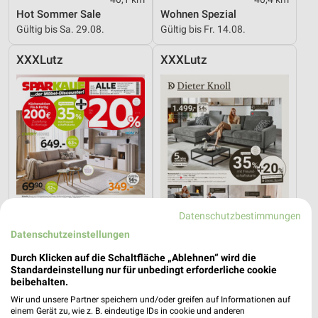
Hot Sommer Sale
Wohnen Spezial
Gültig bis Sa. 29.08.
Gültig bis Fr. 14.08.
XXXLutz
XXXLutz
Datenschutzbestimmungen
Datenschutzeinstellungen
Durch Klicken auf die Schaltfläche „Ablehnen“ wird die
Standardeinstellung nur für unbedingt erforderliche cookie
40,4 km
40,4 km
beibehalten.
XXXL Express
Dieter Knoll
Wir und unsere Partner speichern und/oder greifen auf Informationen auf
Noch morgen gültig
Gültig bis Fr. 14.08.
einem Gerät zu, wie z. B. eindeutige IDs in cookie und anderen