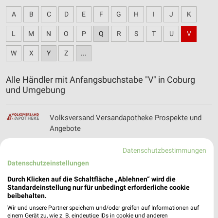
A
B
C
D
E
F
G
H
I
J
K
L
M
N
O
P
Q
R
S
T
U
V
W
X
Y
Z
...
Alle Händler mit Anfangsbuchstabe "V" in Coburg
und Umgebung
Volksversand Versandapotheke Prospekte und
Angebote
Datenschutzbestimmungen
Datenschutzeinstellungen
Vorwerk Angebote im aktuellen Prospekt für
Erfurt
Durch Klicken auf die Schaltfläche „Ablehnen“ wird die
Standardeinstellung nur für unbedingt erforderliche cookie
beibehalten.
Wir und unsere Partner speichern und/oder greifen auf Informationen auf
einem Gerät zu, wie z. B. eindeutige IDs in cookie und anderen