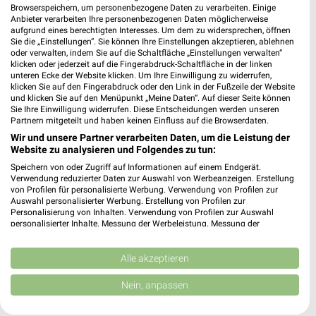
Browserspeichern, um personenbezogene Daten zu verarbeiten. Einige
Anbieter verarbeiten Ihre personenbezogenen Daten möglicherweise
aufgrund eines berechtigten Interesses. Um dem zu widersprechen, öffnen
Sie die „Einstellungen“. Sie können Ihre Einstellungen akzeptieren, ablehnen
oder verwalten, indem Sie auf die Schaltfläche „Einstellungen verwalten“
Noch mehr Angebote in
klicken oder jederzeit auf die Fingerabdruck-Schaltfläche in der linken
unteren Ecke der Website klicken. Um Ihre Einwilligung zu widerrufen,
klicken Sie auf den Fingerabdruck oder den Link in der Fußzeile der Website
der weekli App!
und klicken Sie auf den Menüpunkt „Meine Daten“. Auf dieser Seite können
Sie Ihre Einwilligung widerrufen. Diese Entscheidungen werden unseren
Partnern mitgeteilt und haben keinen Einfluss auf die Browserdaten.
Wir und unsere Partner verarbeiten Daten, um die Leistung der
Website zu analysieren und Folgendes zu tun:
Speichern von oder Zugriff auf Informationen auf einem Endgerät.
Verwendung reduzierter Daten zur Auswahl von Werbeanzeigen. Erstellung
von Profilen für personalisierte Werbung. Verwendung von Profilen zur
Auswahl personalisierter Werbung. Erstellung von Profilen zur
Jetzt kostenlos laden
Personalisierung von Inhalten. Verwendung von Profilen zur Auswahl
personalisierter Inhalte. Messung der Werbeleistung. Messung der
Performance von Inhalten. Analyse von Zielgruppen durch Statistiken oder
Prospekte App für Android
Kombinationen von Daten aus verschiedenen Quellen. Entwicklung und
Verbesserung der Angebote. Verwendung reduzierter Daten zur Auswahl
Alle akzeptieren
Prospekte App für iOS
von Inhalten.
Daten können außerhalb der Europäischen Union weitergegeben und in die
Nein, anpassen
Kostenlos im App Store erhältlich
USA gesendet werden.
Ihre Einwilligung und die cookie Richtlinie gelten ausschließlich für diese