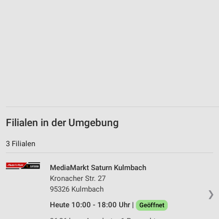
IAB-Verarbeitungszwecke:
Speichern von oder Zugriff auf Informationen
auf einem Endgerät
Verwendung reduzierter Daten zur Auswahl von
Werbeanzeigen
Erstellung von Profilen für personalisierte
Werbung
Verwendung von Profilen zur Auswahl
personalisierter Werbung
Filialen in der Umgebung
Erstellung von Profilen zur Personalisierung
von Inhalten
3 Filialen
Verwendung von Profilen zur Auswahl
personalisierter Inhalte
MediaMarkt Saturn Kulmbach
Kronacher Str. 27
Messung der Werbeleistung
95326 Kulmbach
❯
Heute 10:00 - 18:00 Uhr |
Geöffnet
Messung der Performance von Inhalten