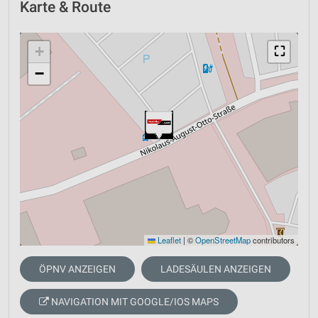
Karte & Route
+
⛶
−
Leaflet
|
©
OpenStreetMap
contributors
ÖPNV ANZEIGEN
LADESÄULEN ANZEIGEN
NAVIGATION MIT GOOGLE/IOS MAPS