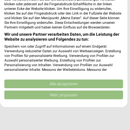
weekli - Prospekte & Angebote App
klicken oder jederzeit auf die Fingerabdruck-Schaltfläche in der linken
unteren Ecke der Website klicken. Um Ihre Einwilligung zu widerrufen,
klicken Sie auf den Fingerabdruck oder den Link in der Fußzeile der Website
Alle MediaMarkt Saturn Angebote immer griffbereit – mit der
und klicken Sie auf den Menüpunkt „Meine Daten“. Auf dieser Seite können
kostenlosen weekli App für iOS & Android.
Sie Ihre Einwilligung widerrufen. Diese Entscheidungen werden unseren
Partnern mitgeteilt und haben keinen Einfluss auf die Browserdaten.
✔
Standortgenaue Angebote
Wir und unsere Partner verarbeiten Daten, um die Leistung der
✔
Folge deinem Lieblingshändler
Website zu analysieren und Folgendes zu tun:
✔
Push-Benachrichtigungen bei neuen Prospekten
Speichern von oder Zugriff auf Informationen auf einem Endgerät.
✔
Einkaufsliste - Einkauf stressfrei planen
Verwendung reduzierter Daten zur Auswahl von Werbeanzeigen. Erstellung
von Profilen für personalisierte Werbung. Verwendung von Profilen zur
Auswahl personalisierter Werbung. Erstellung von Profilen zur
Personalisierung von Inhalten. Verwendung von Profilen zur Auswahl
JETZT LADEN UND SPAREN!
personalisierter Inhalte. Messung der Werbeleistung. Messung der
Performance von Inhalten. Analyse von Zielgruppen durch Statistiken oder
Kombinationen von Daten aus verschiedenen Quellen. Entwicklung und
Verbesserung der Angebote. Verwendung reduzierter Daten zur Auswahl
Alle akzeptieren
von Inhalten.
Daten können außerhalb der Europäischen Union weitergegeben und in die
Nein, anpassen
USA gesendet werden.
Ihre Einwilligung und die cookie Richtlinie gelten ausschließlich für diese
Website/App.
Partnerliste anzeigen (1 IAB-Anbieter)
Wir nutzen Ihre Daten für folgende Zwecke: