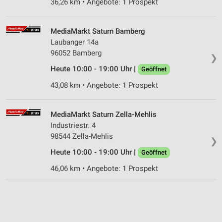
36,26 km • Angebote: 1 Prospekt
Analyse von Zielgruppen durch Statistiken oder
Kombinationen von Daten aus verschiedenen
Quellen
MediaMarkt Saturn Bamberg
Laubanger 14a
Entwicklung und Verbesserung der Angebote
96052 Bamberg
❯
Verwendung reduzierter Daten zur Auswahl von
Heute 10:00 - 19:00 Uhr |
Geöffnet
Inhalten
43,08 km • Angebote: 1 Prospekt
IAB-Besonderheiten:
Verwendung genauer Standortdaten
MediaMarkt Saturn Zella-Mehlis
Industriestr. 4
Geräte anhand von aktiv angeforderten
Informationen identifizieren
98544 Zella-Mehlis
❯
Nicht-IAB-Verarbeitungszwecke:
Heute 10:00 - 19:00 Uhr |
Geöffnet
Notwendig
46,06 km • Angebote: 1 Prospekt
Performance
Funktional