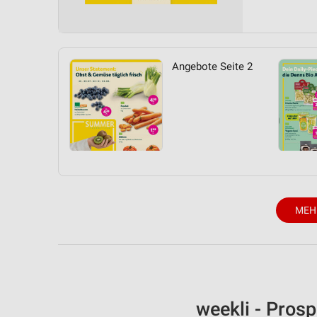
Messung der Performance von Inhalten
Analyse von Zielgruppen durch Statistiken oder Kombinationen 
Quellen
Angebote Seite 2
Entwicklung und Verbesserung der Angebote
Verwendung reduzierter Daten zur Auswahl von Inhalten
IAB-Besonderheiten:
Verwendung genauer Standortdaten
Geräte anhand von aktiv angeforderten Informationen identifizie
Nicht-IAB-Verarbeitungszwecke:
MEH
Notwendig
Performance
Funktional
weekli - Pros
Werbung