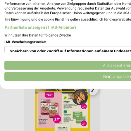
Performance von Inhalten. Analyse von Zielgruppen durch Statistiken oder Kom
und Verbesserung der Angebote. Verwendung reduzierter Daten zur Auswahl von
Aktuelle Angebote in dieser Filiale
Daten können außerhalb der Europäischen Union weitergegeben und in die USA 
Anzahl Prospekte: 1
Ihre Einwilligung und die cookie Richtlinie gelten ausschließlich für diese Websit
Letztes Prospektupdate: vor 11 Tagen
Partnerliste anzeigen (1 IAB-Anbieter)
Wir nutzen Ihre Daten für folgende Zwecke:
BioMark
IAB-Verarbeitungszwecke:
Gültig von 
Speichern von oder Zugriff auf Informationen auf einem Endgerät
📅
Kalende
Verwendung reduzierter Daten zur Auswahl von Werbeanzeigen
Alle akzeptiere
Erstellung von Profilen für personalisierte Werbung
Nein, anpassen
PROSP
Verwendung von Profilen zur Auswahl personalisierter Werbung
❯
Erstellung von Profilen zur Personalisierung von Inhalten
Verwendung von Profilen zur Auswahl personalisierter Inhalte
Messung der Werbeleistung