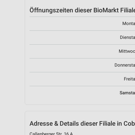
Öffnungszeiten
dieser BioMarkt Filial
Mont
Dienst
Mittwo
Donnerst
Freit
Samst
Adresse & Details
dieser Filiale in Co
Callenberger Str. 16 A