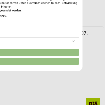
binationen von Daten aus verschiedenen Quellen. Entwicklung
 Inhalten.
gesendet werden.
e/App.
t Prospekt für Coburg ab Mi. den 29.07.
29. Jul. bis 11. Aug.
reintrag erstellen
n
EKT BLÄTTERN