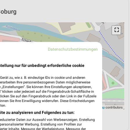
 Coburg
⛶
Datenschutzbestimmungen
tellung nur für unbedingt erforderliche cookie
erät zu, wie z. B. eindeutige IDs in cookie und anderen
verarbeiten Ihre personenbezogenen Daten möglicherweise
„Einstellungen“. Sie können Ihre Einstellungen akzeptieren,
 klicken oder jederzeit auf die Fingerabdruck-Schaltfläche in
klicken Sie auf den Fingerabdruck oder den Link in der Fußzeile
önnen Sie Ihre Einwilligung widerrufen. Diese Entscheidungen
ten.
Leaflet
|
©
OpenStreetMap
contributors
ite zu analysieren und Folgendes zu tun:
N
NAVIGATION MIT GOOGLE/IOS MAPS
reduzierter Daten zur Auswahl von Werbeanzeigen. Erstellung
ersonalisierter Werbung. Erstellung von Profilen zur
ierter Inhalte. Messung der Werbeleistung. Messung der