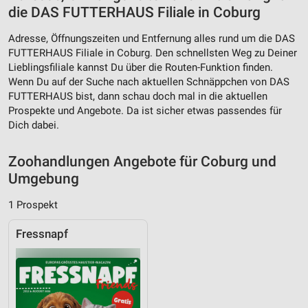
Entwicklung und Verbesserung der Angebote
die DAS FUTTERHAUS Filiale in Coburg
Verwendung reduzierter Daten zur Auswahl von
Adresse, Öffnungszeiten und Entfernung alles rund um die DAS
Inhalten
FUTTERHAUS Filiale in Coburg. Den schnellsten Weg zu Deiner
IAB-Besonderheiten:
Lieblingsfiliale kannst Du über die Routen-Funktion finden.
Wenn Du auf der Suche nach aktuellen Schnäppchen von DAS
Verwendung genauer Standortdaten
FUTTERHAUS bist, dann schau doch mal in die aktuellen
Prospekte und Angebote. Da ist sicher etwas passendes für
Geräte anhand von aktiv angeforderten
Informationen identifizieren
Dich dabei.
Nicht-IAB-Verarbeitungszwecke:
Zoohandlungen Angebote für Coburg und
Notwendig
Umgebung
Performance
1 Prospekt
Funktional
Fressnapf
Werbung