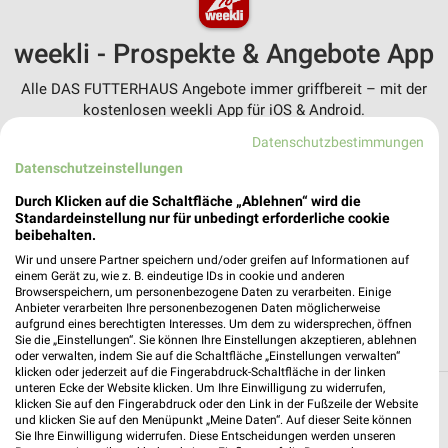
weekli - Prospekte & Angebote App
Alle DAS FUTTERHAUS Angebote immer griffbereit – mit der
kostenlosen weekli App für iOS & Android.
Datenschutzbestimmungen
✔
Standortgenaue Angebote
Datenschutzeinstellungen
✔
Folge deinem Lieblingshändler
✔
Push-Benachrichtigungen bei neuen Prospekten
Durch Klicken auf die Schaltfläche „Ablehnen“ wird die
✔
Einkaufsliste - Einkauf stressfrei planen
Standardeinstellung nur für unbedingt erforderliche cookie
beibehalten.
Wir und unsere Partner speichern und/oder greifen auf Informationen auf
JETZT LADEN UND SPAREN!
einem Gerät zu, wie z. B. eindeutige IDs in cookie und anderen
Browserspeichern, um personenbezogene Daten zu verarbeiten. Einige
Anbieter verarbeiten Ihre personenbezogenen Daten möglicherweise
aufgrund eines berechtigten Interesses. Um dem zu widersprechen, öffnen
Sie die „Einstellungen“. Sie können Ihre Einstellungen akzeptieren, ablehnen
oder verwalten, indem Sie auf die Schaltfläche „Einstellungen verwalten“
klicken oder jederzeit auf die Fingerabdruck-Schaltfläche in der linken
unteren Ecke der Website klicken. Um Ihre Einwilligung zu widerrufen,
Zoohandlungen Filialen in der Umgebung
klicken Sie auf den Fingerabdruck oder den Link in der Fußzeile der Website
und klicken Sie auf den Menüpunkt „Meine Daten“. Auf dieser Seite können
Sie Ihre Einwilligung widerrufen. Diese Entscheidungen werden unseren
3 Filialen