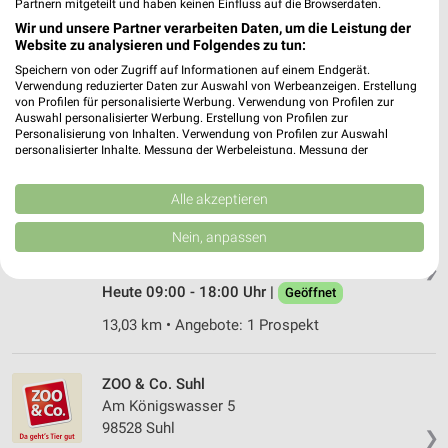
Partnern mitgeteilt und haben keinen Einfluss auf die Browserdaten.
Wir und unsere Partner verarbeiten Daten, um die Leistung der
Website zu analysieren und Folgendes zu tun:
Fressnapf XL Coburg
Niorter Straße 12
Speichern von oder Zugriff auf Informationen auf einem Endgerät.
Verwendung reduzierter Daten zur Auswahl von Werbeanzeigen. Erstellung
96450 Coburg
❯
von Profilen für personalisierte Werbung. Verwendung von Profilen zur
Auswahl personalisierter Werbung. Erstellung von Profilen zur
Heute 09:00 - 18:00 Uhr |
Geöffnet
Personalisierung von Inhalten. Verwendung von Profilen zur Auswahl
personalisierter Inhalte. Messung der Werbeleistung. Messung der
4,45 km • Angebote: 1 Prospekt
Performance von Inhalten. Analyse von Zielgruppen durch Statistiken oder
Kombinationen von Daten aus verschiedenen Quellen. Entwicklung und
Verbesserung der Angebote. Verwendung reduzierter Daten zur Auswahl
Alle akzeptieren
Fressnapf Lichtenfels
von Inhalten.
Daten können außerhalb der Europäischen Union weitergegeben und in die
Mainau 14
Nein, anpassen
USA gesendet werden.
96215 Lichtenfels
❯
Ihre Einwilligung und die cookie Richtlinie gelten ausschließlich für diese
Website/App.
Heute 09:00 - 18:00 Uhr |
Geöffnet
Partnerliste anzeigen (1 IAB-Anbieter)
13,03 km • Angebote: 1 Prospekt
Wir nutzen Ihre Daten für folgende Zwecke:
IAB-Verarbeitungszwecke:
ZOO & Co. Suhl
Speichern von oder Zugriff auf Informationen
Am Königswasser 5
auf einem Endgerät
98528 Suhl
❯