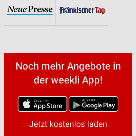
Noch mehr Angebote in
der weekli App!
Jetzt kostenlos laden