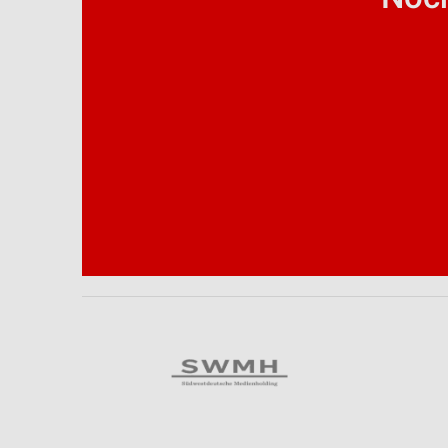
Analyse von Zielgruppen durch Statistiken oder Kombinationen 
Quellen
Entwicklung und Verbesserung der Angebote
Verwendung reduzierter Daten zur Auswahl von Inhalten
IAB-Besonderheiten:
Verwendung genauer Standortdaten
Geräte anhand von aktiv angeforderten Informationen identifizie
Nicht-IAB-Verarbeitungszwecke:
Notwendig
Performance
Funktional
Werbung