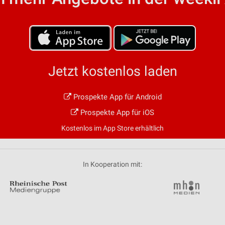
von Daten aus verschiedenen
Jetzt kostenlos laden
Prospekte App für Android
ren
Prospekte App für iOS
Kostenlos im App Store erhältlich
In Kooperation mit: