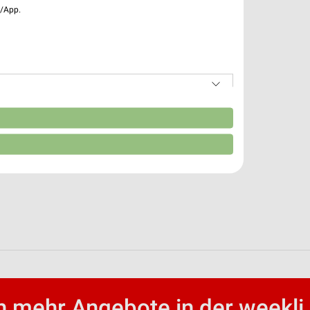
e/App.
n
 mehr Angebote in der weekli