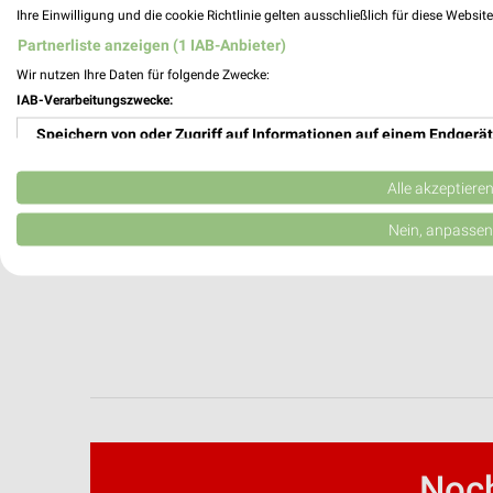
Ihre Einwilligung und die cookie Richtlinie gelten ausschließlich für diese Websit
Partnerliste anzeigen (1 IAB-Anbieter)
Wir nutzen Ihre Daten für folgende Zwecke:
IAB-Verarbeitungszwecke:
Speichern von oder Zugriff auf Informationen auf einem Endgerät
Verwendung reduzierter Daten zur Auswahl von Werbeanzeigen
Alle akzeptiere
Erstellung von Profilen für personalisierte Werbung
Nein, anpassen
Verwendung von Profilen zur Auswahl personalisierter Werbung
Erstellung von Profilen zur Personalisierung von Inhalten
Verwendung von Profilen zur Auswahl personalisierter Inhalte
Messung der Werbeleistung
Messung der Performance von Inhalten
Noch