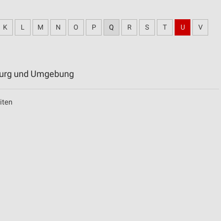
K
L
M
N
O
P
Q
R
S
T
U
V
oburg und Umgebung
iten