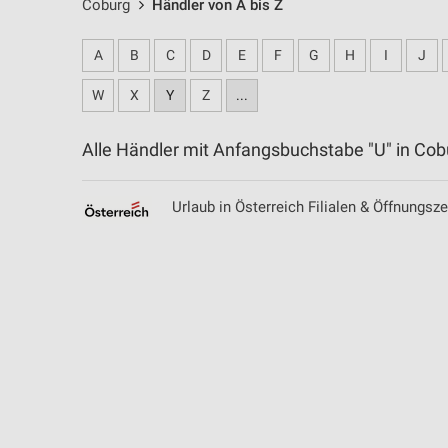
Coburg
Händler von A bis Z
A
B
C
D
E
F
G
H
I
J
W
X
Y
Z
...
Alle Händler mit Anfangsbuchstabe "U" in C
Urlaub in Österreich Filialen & Öffnungsze