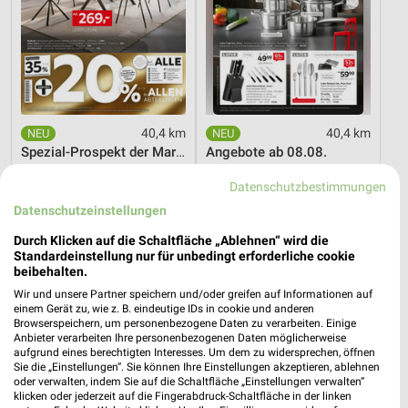
40,4 km
40,4 km
Spezial-Prospekt der Marken
Angebote ab 08.08.
Gültig bis Fr. 21.08.
Gültig bis Fr. 14.08.
Datenschutzbestimmungen
Opti Wohnwelt
XXXLutz
Datenschutzeinstellungen
Durch Klicken auf die Schaltfläche „Ablehnen“ wird die
Standardeinstellung nur für unbedingt erforderliche cookie
beibehalten.
Wir und unsere Partner speichern und/oder greifen auf Informationen auf
einem Gerät zu, wie z. B. eindeutige IDs in cookie und anderen
Browserspeichern, um personenbezogene Daten zu verarbeiten. Einige
Anbieter verarbeiten Ihre personenbezogenen Daten möglicherweise
aufgrund eines berechtigten Interesses. Um dem zu widersprechen, öffnen
Sie die „Einstellungen“. Sie können Ihre Einstellungen akzeptieren, ablehnen
oder verwalten, indem Sie auf die Schaltfläche „Einstellungen verwalten“
klicken oder jederzeit auf die Fingerabdruck-Schaltfläche in der linken