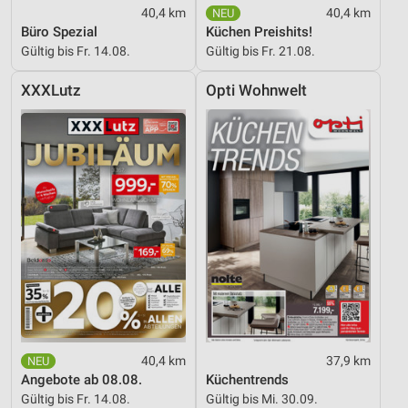
Speichern von oder Zugriff auf Informationen
40,4 km
40,4 km
auf einem Endgerät
Büro Spezial
Küchen Preishits!
Gültig bis Fr. 14.08.
Gültig bis Fr. 21.08.
Verwendung reduzierter Daten zur Auswahl von
Werbeanzeigen
XXXLutz
Opti Wohnwelt
Erstellung von Profilen für personalisierte
Werbung
Verwendung von Profilen zur Auswahl
personalisierter Werbung
Erstellung von Profilen zur Personalisierung
von Inhalten
Verwendung von Profilen zur Auswahl
personalisierter Inhalte
Messung der Werbeleistung
Messung der Performance von Inhalten
40,4 km
37,9 km
Angebote ab 08.08.
Küchentrends
Analyse von Zielgruppen durch Statistiken oder
Gültig bis Fr. 14.08.
Gültig bis Mi. 30.09.