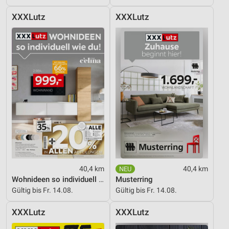
Kombinationen von Daten aus verschiedenen
Quellen
XXXLutz
XXXLutz
Entwicklung und Verbesserung der Angebote
Verwendung reduzierter Daten zur Auswahl von
Inhalten
IAB-Besonderheiten:
Verwendung genauer Standortdaten
Geräte anhand von aktiv angeforderten
Informationen identifizieren
Nicht-IAB-Verarbeitungszwecke:
Notwendig
40,4 km
40,4 km
Performance
Wohnideen so individuell wie du!
Musterring
Gültig bis Fr. 14.08.
Gültig bis Fr. 14.08.
Funktional
XXXLutz
XXXLutz
Werbung