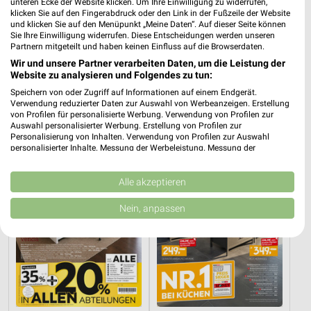
unteren Ecke der Website klicken. Um Ihre Einwilligung zu widerrufen,
klicken Sie auf den Fingerabdruck oder den Link in der Fußzeile der Website
und klicken Sie auf den Menüpunkt „Meine Daten“. Auf dieser Seite können
Sie Ihre Einwilligung widerrufen. Diese Entscheidungen werden unseren
Partnern mitgeteilt und haben keinen Einfluss auf die Browserdaten.
37,9 km
40,4 km
Wir und unsere Partner verarbeiten Daten, um die Leistung der
Hot Sommer Sale
Wohnenpreishits
Website zu analysieren und Folgendes zu tun:
Gültig bis Sa. 29.08.
Gültig bis Fr. 14.08.
Speichern von oder Zugriff auf Informationen auf einem Endgerät.
Verwendung reduzierter Daten zur Auswahl von Werbeanzeigen. Erstellung
XXXLutz
XXXLutz
von Profilen für personalisierte Werbung. Verwendung von Profilen zur
Auswahl personalisierter Werbung. Erstellung von Profilen zur
Personalisierung von Inhalten. Verwendung von Profilen zur Auswahl
personalisierter Inhalte. Messung der Werbeleistung. Messung der
Performance von Inhalten. Analyse von Zielgruppen durch Statistiken oder
Kombinationen von Daten aus verschiedenen Quellen. Entwicklung und
Verbesserung der Angebote. Verwendung reduzierter Daten zur Auswahl
Alle akzeptieren
von Inhalten.
Daten können außerhalb der Europäischen Union weitergegeben und in die
Nein, anpassen
USA gesendet werden.
Ihre Einwilligung und die cookie Richtlinie gelten ausschließlich für diese
Website/App.
Partnerliste anzeigen (1 IAB-Anbieter)
Wir nutzen Ihre Daten für folgende Zwecke:
IAB-Verarbeitungszwecke: