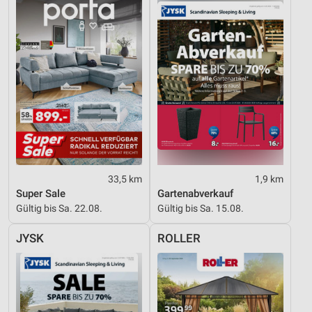
Verwendung von Profilen zur Auswahl
personalisierter Werbung
Erstellung von Profilen zur Personalisierung
von Inhalten
Verwendung von Profilen zur Auswahl
personalisierter Inhalte
Messung der Werbeleistung
Messung der Performance von Inhalten
33,5 km
1,9 km
Super Sale
Gartenabverkauf
Analyse von Zielgruppen durch Statistiken oder
Gültig bis Sa. 22.08.
Gültig bis Sa. 15.08.
Kombinationen von Daten aus verschiedenen
Quellen
JYSK
ROLLER
Entwicklung und Verbesserung der Angebote
Verwendung reduzierter Daten zur Auswahl von
Inhalten