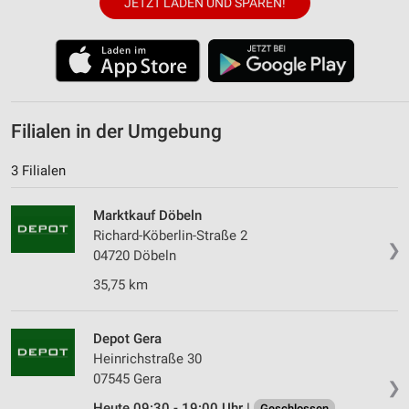
JETZT LADEN UND SPAREN!
Filialen in der Umgebung
3 Filialen
Marktkauf Döbeln
Richard-Köberlin-Straße 2
❯
04720 Döbeln
35,75 km
Depot Gera
Heinrichstraße 30
07545 Gera
❯
Heute 09:30 - 19:00 Uhr |
Geschlossen