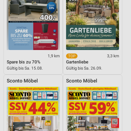
IAB-Besonderheiten:
Verwendung genauer Standortdaten
Geräte anhand von aktiv angeforderten
Informationen identifizieren
Nicht-IAB-Verarbeitungszwecke:
Notwendig
1,9 km
3,3 km
Performance
Spare bis zu 70%
Gartenliebe
Gültig bis Sa. 15.08.
Gültig bis Sa. 26.09.
Funktional
Sconto Möbel
Sconto Möbel
Werbung