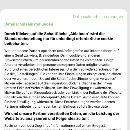
Datenschutzbestimmungen
Datenschutzeinstellungen
Durch Klicken auf die Schaltfläche „Ablehnen“ wird die
Standardeinstellung nur für unbedingt erforderliche cookie
Adresse, Öffnungszeiten und Entfernung für
beibehalten.
die Depot Filiale in Chemnitz
Wir und unsere Partner speichern und/oder greifen auf Informationen auf
einem Gerät zu, wie z. B. eindeutige IDs in cookie und anderen
Browserspeichern, um personenbezogene Daten zu verarbeiten. Einige
Adresse, Öffnungszeiten und Entfernung alles rund um die
Anbieter verarbeiten Ihre personenbezogenen Daten möglicherweise
Depot Filiale in Chemnitz. Den schnellsten Weg zu Deiner
aufgrund eines berechtigten Interesses. Um dem zu widersprechen, öffnen
Lieblingsfiliale kannst Du über die Routen-Funktion finden.
Sie die „Einstellungen“. Sie können Ihre Einstellungen akzeptieren, ablehnen
oder verwalten, indem Sie auf die Schaltfläche „Einstellungen verwalten“
Wenn Du auf der Suche nach aktuellen Schnäppchen von Depot
klicken oder jederzeit auf die Fingerabdruck-Schaltfläche in der linken
bist, dann schau doch mal in die aktuellen Prospekte und
unteren Ecke der Website klicken. Um Ihre Einwilligung zu widerrufen,
Angebote. Da ist sicher etwas passendes für Dich dabei.
klicken Sie auf den Fingerabdruck oder den Link in der Fußzeile der Website
und klicken Sie auf den Menüpunkt „Meine Daten“. Auf dieser Seite können
Sie Ihre Einwilligung widerrufen. Diese Entscheidungen werden unseren
Möbel & Wohnen Angebote für Chemnitz und
Partnern mitgeteilt und haben keinen Einfluss auf die Browserdaten.
Umgebung
Wir und unsere Partner verarbeiten Daten, um die Leistung der
Website zu analysieren und Folgendes zu tun:
13 Prospekte
Speichern von oder Zugriff auf Informationen auf einem Endgerät.