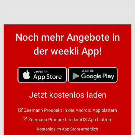
Noch mehr Angebote in
der weekli App!
Jetzt kostenlos laden
Zeemann Prospekt in der Android App blättern
Zeemann Prospekt in der iOS App blättern
Kostenlos im App Store erhältlich