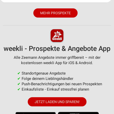
Website/App.
Partnerliste anzeigen (1 IAB-Anbieter)
MEHR PROSPEKTE
Wir nutzen Ihre Daten für folgende Zwecke:
IAB-Verarbeitungszwecke:
Speichern von oder Zugriff auf Informationen
auf einem Endgerät
Verwendung reduzierter Daten zur Auswahl von
weekli - Prospekte & Angebote App
Werbeanzeigen
Alle Zeemann Angebote immer griffbereit – mit der
Erstellung von Profilen für personalisierte
kostenlosen weekli App für iOS & Android.
Werbung
✔
Standortgenaue Angebote
Verwendung von Profilen zur Auswahl
✔
Folge deinem Lieblingshändler
personalisierter Werbung
✔
Push-Benachrichtigungen bei neuen Prospekten
✔
Einkaufsliste - Einkauf stressfrei planen
Erstellung von Profilen zur Personalisierung
von Inhalten
JETZT LADEN UND SPAREN!
Verwendung von Profilen zur Auswahl
personalisierter Inhalte