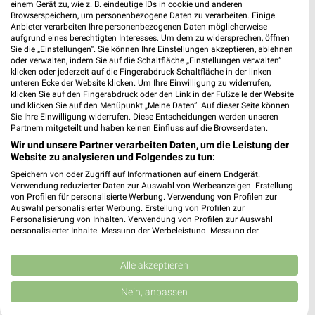
einem Gerät zu, wie z. B. eindeutige IDs in cookie und anderen
Browserspeichern, um personenbezogene Daten zu verarbeiten. Einige
Anbieter verarbeiten Ihre personenbezogenen Daten möglicherweise
SOMMER & SONNE
aufgrund eines berechtigten Interesses. Um dem zu widersprechen, öffnen
Sie die „Einstellungen“. Sie können Ihre Einstellungen akzeptieren, ablehnen
oder verwalten, indem Sie auf die Schaltfläche „Einstellungen verwalten“
klicken oder jederzeit auf die Fingerabdruck-Schaltfläche in der linken
unteren Ecke der Website klicken. Um Ihre Einwilligung zu widerrufen,
klicken Sie auf den Fingerabdruck oder den Link in der Fußzeile der Website
und klicken Sie auf den Menüpunkt „Meine Daten“. Auf dieser Seite können
Sie Ihre Einwilligung widerrufen. Diese Entscheidungen werden unseren
Partnern mitgeteilt und haben keinen Einfluss auf die Browserdaten.
Wir und unsere Partner verarbeiten Daten, um die Leistung der
Website zu analysieren und Folgendes zu tun:
Speichern von oder Zugriff auf Informationen auf einem Endgerät.
Verwendung reduzierter Daten zur Auswahl von Werbeanzeigen. Erstellung
von Profilen für personalisierte Werbung. Verwendung von Profilen zur
Auswahl personalisierter Werbung. Erstellung von Profilen zur
Personalisierung von Inhalten. Verwendung von Profilen zur Auswahl
personalisierter Inhalte. Messung der Werbeleistung. Messung der
Performance von Inhalten. Analyse von Zielgruppen durch Statistiken oder
Kombinationen von Daten aus verschiedenen Quellen. Entwicklung und
Verbesserung der Angebote. Verwendung reduzierter Daten zur Auswahl
Alle akzeptieren
von Inhalten.
Daten können außerhalb der Europäischen Union weitergegeben und in die
Nein, anpassen
USA gesendet werden.
Ihre Einwilligung und die cookie Richtlinie gelten ausschließlich für diese