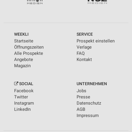
personalisierter Werbung
Erstellung von Profilen zur Personalisierung
von Inhalten
Verwendung von Profilen zur Auswahl
WEEKLI
SERVICE
personalisierter Inhalte
Startseite
Prospekt einstellen
Öffnungszeiten
Verlage
Messung der Werbeleistung
Alle Prospekte
FAQ
Angebote
Kontakt
Messung der Performance von Inhalten
Magazin
Analyse von Zielgruppen durch Statistiken oder
Kombinationen von Daten aus verschiedenen
Quellen
SOCIAL
UNTERNEHMEN
Facebook
Jobs
Entwicklung und Verbesserung der Angebote
Twitter
Presse
Instagram
Datenschutz
Verwendung reduzierter Daten zur Auswahl von
LinkedIn
AGB
Inhalten
Impressum
IAB-Besonderheiten:
Verwendung genauer Standortdaten