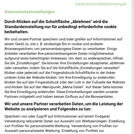
Datenschutzbestimmungen
& Öffnungszeiten für Essen
Datenschutzeinstellungen
Durch Klicken auf die Schaltfläche „Ablehnen“ wird die
Standardeinstellung nur für unbedingt erforderliche cookie
INTERSPORT Prospekte, Angebote & Aktionen
beibehalten.
für Bottrop
Wir und unsere Partner speichern und/oder greifen auf Informationen auf
einem Gerät zu, wie z. B. eindeutige IDs in cookie und anderen
Browserspeichern, um personenbezogene Daten zu verarbeiten. Einige
Anbieter verarbeiten Ihre personenbezogenen Daten möglicherweise
aufgrund eines berechtigten Interesses. Um dem zu widersprechen, öffnen
Invictus Games Filialen & Öffnungszeiten für
Sie die „Einstellungen“. Sie können Ihre Einstellungen akzeptieren, ablehnen
Düsseldorf
oder verwalten, indem Sie auf die Schaltfläche „Einstellungen verwalten“
klicken oder jederzeit auf die Fingerabdruck-Schaltfläche in der linken
unteren Ecke der Website klicken. Um Ihre Einwilligung zu widerrufen,
klicken Sie auf den Fingerabdruck oder den Link in der Fußzeile der Website
und klicken Sie auf den Menüpunkt „Meine Daten“. Auf dieser Seite können
Sie Ihre Einwilligung widerrufen. Diese Entscheidungen werden unseren
Partnern mitgeteilt und haben keinen Einfluss auf die Browserdaten.
Wir und unsere Partner verarbeiten Daten, um die Leistung der
Website zu analysieren und Folgendes zu tun:
Speichern von oder Zugriff auf Informationen auf einem Endgerät.
Noch mehr Angebote in
Verwendung reduzierter Daten zur Auswahl von Werbeanzeigen. Erstellung
von Profilen für personalisierte Werbung. Verwendung von Profilen zur
Auswahl personalisierter Werbung. Erstellung von Profilen zur