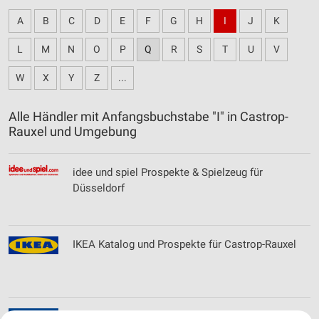
A
B
C
D
E
F
G
H
I
J
K
L
M
N
O
P
Q
R
S
T
U
V
W
X
Y
Z
...
Alle Händler mit Anfangsbuchstabe "I" in Castrop-
Rauxel und Umgebung
idee und spiel Prospekte & Spielzeug für
Düsseldorf
IKEA Katalog und Prospekte für Castrop-Rauxel
Instone Real Estate Development GmbH Filialen