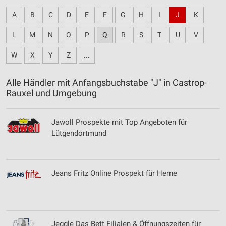
A
B
C
D
E
F
G
H
I
J
K
L
M
N
O
P
Q
R
S
T
U
V
W
X
Y
Z
...
Alle Händler mit Anfangsbuchstabe "J" in Castrop-
Rauxel und Umgebung
Jawoll Prospekte mit Top Angeboten für
Lütgendortmund
Jeans Fritz Online Prospekt für Herne
Jeggle Das Bett Filialen & Öffnungszeiten für