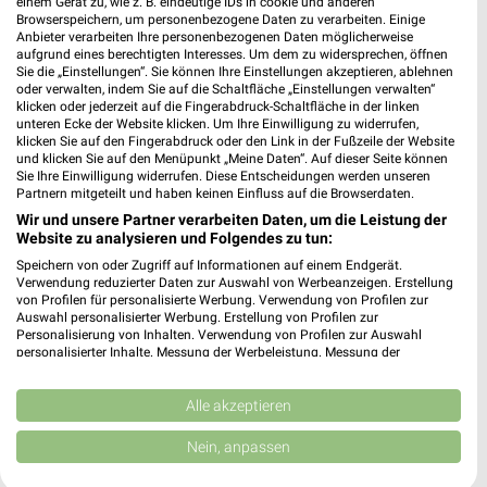
einem Gerät zu, wie z. B. eindeutige IDs in cookie und anderen
Browserspeichern, um personenbezogene Daten zu verarbeiten. Einige
Anbieter verarbeiten Ihre personenbezogenen Daten möglicherweise
aufgrund eines berechtigten Interesses. Um dem zu widersprechen, öffnen
Juwelier Raring Filialen & Öffnungszeiten für
Sie die „Einstellungen“. Sie können Ihre Einstellungen akzeptieren, ablehnen
Münster Hiltrup
oder verwalten, indem Sie auf die Schaltfläche „Einstellungen verwalten“
klicken oder jederzeit auf die Fingerabdruck-Schaltfläche in der linken
unteren Ecke der Website klicken. Um Ihre Einwilligung zu widerrufen,
klicken Sie auf den Fingerabdruck oder den Link in der Fußzeile der Website
und klicken Sie auf den Menüpunkt „Meine Daten“. Auf dieser Seite können
Juwelier Schneider in Oberhausen Filialen &
Sie Ihre Einwilligung widerrufen. Diese Entscheidungen werden unseren
Öffnungszeiten für Oberhausen
Partnern mitgeteilt und haben keinen Einfluss auf die Browserdaten.
Wir und unsere Partner verarbeiten Daten, um die Leistung der
Website zu analysieren und Folgendes zu tun:
Speichern von oder Zugriff auf Informationen auf einem Endgerät.
Juwelier Sternemann Filialen & Öffnungszeiten
Verwendung reduzierter Daten zur Auswahl von Werbeanzeigen. Erstellung
für Datteln
von Profilen für personalisierte Werbung. Verwendung von Profilen zur
Auswahl personalisierter Werbung. Erstellung von Profilen zur
Personalisierung von Inhalten. Verwendung von Profilen zur Auswahl
personalisierter Inhalte. Messung der Werbeleistung. Messung der
Performance von Inhalten. Analyse von Zielgruppen durch Statistiken oder
JYSK Katalog und Prospekte für Castrop-Rauxel
Kombinationen von Daten aus verschiedenen Quellen. Entwicklung und
Verbesserung der Angebote. Verwendung reduzierter Daten zur Auswahl
Alle akzeptieren
von Inhalten.
Daten können außerhalb der Europäischen Union weitergegeben und in die
Nein, anpassen
USA gesendet werden.
Ihre Einwilligung und die cookie Richtlinie gelten ausschließlich für diese