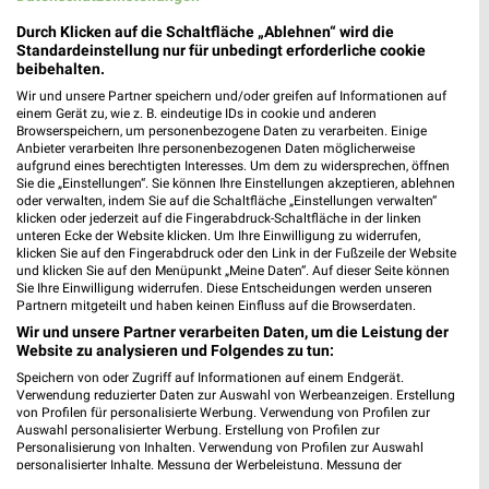
Durch Klicken auf die Schaltfläche „Ablehnen“ wird die
Standardeinstellung nur für unbedingt erforderliche cookie
beibehalten.
Wir und unsere Partner speichern und/oder greifen auf Informationen auf
einem Gerät zu, wie z. B. eindeutige IDs in cookie und anderen
Browserspeichern, um personenbezogene Daten zu verarbeiten. Einige
Anbieter verarbeiten Ihre personenbezogenen Daten möglicherweise
aufgrund eines berechtigten Interesses. Um dem zu widersprechen, öffnen
Sie die „Einstellungen“. Sie können Ihre Einstellungen akzeptieren, ablehnen
oder verwalten, indem Sie auf die Schaltfläche „Einstellungen verwalten“
klicken oder jederzeit auf die Fingerabdruck-Schaltfläche in der linken
unteren Ecke der Website klicken. Um Ihre Einwilligung zu widerrufen,
klicken Sie auf den Fingerabdruck oder den Link in der Fußzeile der Website
und klicken Sie auf den Menüpunkt „Meine Daten“. Auf dieser Seite können
Sie Ihre Einwilligung widerrufen. Diese Entscheidungen werden unseren
MEHR PROSPEKTE
Partnern mitgeteilt und haben keinen Einfluss auf die Browserdaten.
Wir und unsere Partner verarbeiten Daten, um die Leistung der
Website zu analysieren und Folgendes zu tun:
Speichern von oder Zugriff auf Informationen auf einem Endgerät.
Verwendung reduzierter Daten zur Auswahl von Werbeanzeigen. Erstellung
von Profilen für personalisierte Werbung. Verwendung von Profilen zur
Auswahl personalisierter Werbung. Erstellung von Profilen zur
weekli - Prospekte & Angebote App
Personalisierung von Inhalten. Verwendung von Profilen zur Auswahl
personalisierter Inhalte. Messung der Werbeleistung. Messung der
Performance von Inhalten. Analyse von Zielgruppen durch Statistiken oder
Alle Zeemann Angebote immer griffbereit – mit der