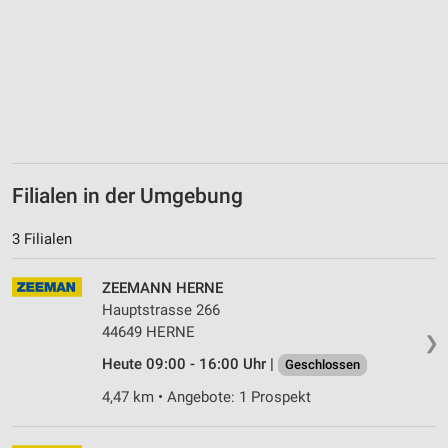
Erstellung von Profilen zur Personalisierung
von Inhalten
Verwendung von Profilen zur Auswahl
personalisierter Inhalte
Messung der Werbeleistung
Messung der Performance von Inhalten
Filialen in der Umgebung
Analyse von Zielgruppen durch Statistiken oder
Kombinationen von Daten aus verschiedenen
Quellen
3 Filialen
Entwicklung und Verbesserung der Angebote
ZEEMANN HERNE
Hauptstrasse 266
Verwendung reduzierter Daten zur Auswahl von
44649 HERNE
Inhalten
❯
Heute 09:00 - 16:00 Uhr |
Geschlossen
IAB-Besonderheiten:
4,47 km • Angebote: 1 Prospekt
Verwendung genauer Standortdaten
Geräte anhand von aktiv angeforderten