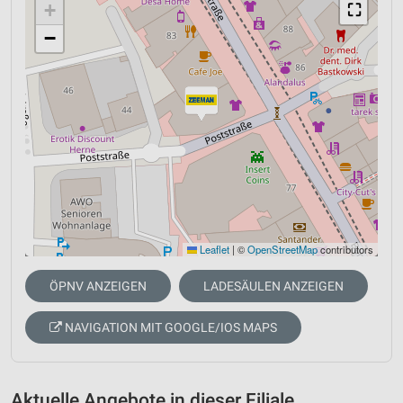
+
⛶
−
Leaflet
|
©
OpenStreetMap
contributors
ÖPNV ANZEIGEN
LADESÄULEN ANZEIGEN
NAVIGATION MIT GOOGLE/IOS MAPS
Aktuelle Angebote in dieser Filiale