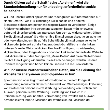
Heute
Durch Klicken auf die Schaltfläche „Ablehnen“ wird die
geschlossen
Standardeinstellung nur für unbedingt erforderliche cookie
427,28 km • Angebote: 2 Prospekte
beibehalten.
Wir und unsere Partner speichern und/oder greifen auf Informationen auf
einem Gerät zu, wie z. B. eindeutige IDs in cookie und anderen
Takko Fashion Castrop-Rauxel
Browserspeichern, um personenbezogene Daten zu verarbeiten. Einige
Anbieter verarbeiten Ihre personenbezogenen Daten möglicherweise
Ickerner Straße 69
aufgrund eines berechtigten Interesses. Um dem zu widersprechen, öffnen
44581 Castrop-Rauxel
Sie die „Einstellungen“. Sie können Ihre Einstellungen akzeptieren, ablehnen
❯
oder verwalten, indem Sie auf die Schaltfläche „Einstellungen verwalten“
Heute
geschlossen
klicken oder jederzeit auf die Fingerabdruck-Schaltfläche in der linken
unteren Ecke der Website klicken. Um Ihre Einwilligung zu widerrufen,
427,26 km
klicken Sie auf den Fingerabdruck oder den Link in der Fußzeile der Website
und klicken Sie auf den Menüpunkt „Meine Daten“. Auf dieser Seite können
Sie Ihre Einwilligung widerrufen. Diese Entscheidungen werden unseren
Partnern mitgeteilt und haben keinen Einfluss auf die Browserdaten.
KiK Dortmund Mengede
Wir und unsere Partner verarbeiten Daten, um die Leistung der
Heimbrügge 8-10
Website zu analysieren und Folgendes zu tun:
44359 Dortmund Mengede
❯
Speichern von oder Zugriff auf Informationen auf einem Endgerät.
Verwendung reduzierter Daten zur Auswahl von Werbeanzeigen. Erstellung
Heute
geschlossen
von Profilen für personalisierte Werbung. Verwendung von Profilen zur
Auswahl personalisierter Werbung. Erstellung von Profilen zur
425,16 km • Angebote: 1 Prospekt
Personalisierung von Inhalten. Verwendung von Profilen zur Auswahl
personalisierter Inhalte. Messung der Werbeleistung. Messung der
Performance von Inhalten. Analyse von Zielgruppen durch Statistiken oder
Kombinationen von Daten aus verschiedenen Quellen. Entwicklung und