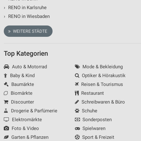
›
RENO in Karlsruhe
Verwendung genauer Standortdaten
›
RENO in Wiesbaden
Geräte anhand von aktiv angeforderten
Informationen identifizieren
WEITERE STÄDTE
Nicht-IAB-Verarbeitungszwecke:
Notwendig
Top Kategorien
Performance
Auto & Motorrad
Mode & Bekleidung
Funktional
Baby & Kind
Optiker & Hörakustik
Baumärkte
Reisen & Tourismus
Werbung
Biomärkte
Restaurant
Discounter
Schreibwaren & Büro
Drogerie & Parfümerie
Schuhe
Elektromärkte
Sonderposten
Foto & Video
Spielwaren
Garten & Pflanzen
Sport & Freizeit