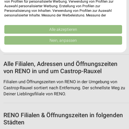
von Profilen für personalisierte Werbung. Verwendung von Profilen zur
Auswahl personalisierter Werbung. Erstellung von Profilen zur
RENO Moers
Personalisierung von Inhalten. Verwendung von Profilen zur Auswahl
personalisierter Inhalte. Messung der Werbeleistung. Messung der
Rheinberger Straße 57
Performance von Inhalten. Analyse von Zielgruppen durch Statistiken oder
47441 Moers
Kombinationen von Daten aus verschiedenen Quellen. Entwicklung und
❯
Verbesserung der Angebote. Verwendung reduzierter Daten zur Auswahl
Alle akzeptieren
Heute 09:30 - 16:00 Uhr |
Schließt in 41 Min.
von Inhalten.
Daten können außerhalb der Europäischen Union weitergegeben und in die
Nein, anpassen
478,54 km • Angebote: 1 Prospekt
USA gesendet werden.
Ihre Einwilligung und die cookie Richtlinie gelten ausschließlich für diese
Website/App.
Partnerliste anzeigen (1 IAB-Anbieter)
Alle Filialen, Adressen und Öffnungszeiten
Wir nutzen Ihre Daten für folgende Zwecke:
von RENO in und um Castrop-Rauxel
IAB-Verarbeitungszwecke:
Filialen und Öffnungszeiten von RENO in der Umgebung von
Speichern von oder Zugriff auf Informationen
Castrop-Rauxel sortiert nach Entfernung. Der schnellste Weg zu
auf einem Endgerät
Deiner Lieblingsfiliale von RENO.
Verwendung reduzierter Daten zur Auswahl von
Werbeanzeigen
RENO Filialen & Öffnungszeiten in folgenden
Erstellung von Profilen für personalisierte
Städten
Werbung