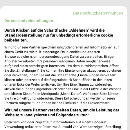
Datenschutzbestimmungen
Datenschutzeinstellungen
Durch Klicken auf die Schaltfläche „Ablehnen“ wird die
Standardeinstellung nur für unbedingt erforderliche cookie
beibehalten.
RENO Remscheid
Wir und unsere Partner speichern und/oder greifen auf Informationen auf
Prešover Straße 20
einem Gerät zu, wie z. B. eindeutige IDs in cookie und anderen
42859 Remscheid
Browserspeichern, um personenbezogene Daten zu verarbeiten. Einige
❯
Anbieter verarbeiten Ihre personenbezogenen Daten möglicherweise
Heute 09:30 - 20:00 Uhr |
Geöffnet
aufgrund eines berechtigten Interesses. Um dem zu widersprechen, öffnen
Sie die „Einstellungen“. Sie können Ihre Einstellungen akzeptieren, ablehnen
451,31 km • Angebote: 1 Prospekt
oder verwalten, indem Sie auf die Schaltfläche „Einstellungen verwalten“
klicken oder jederzeit auf die Fingerabdruck-Schaltfläche in der linken
unteren Ecke der Website klicken. Um Ihre Einwilligung zu widerrufen,
klicken Sie auf den Fingerabdruck oder den Link in der Fußzeile der Website
RENO Nottuln
und klicken Sie auf den Menüpunkt „Meine Daten“. Auf dieser Seite können
Appelhülsener Straße 1-3
Sie Ihre Einwilligung widerrufen. Diese Entscheidungen werden unseren
Partnern mitgeteilt und haben keinen Einfluss auf die Browserdaten.
48301 Nottuln
❯
Wir und unsere Partner verarbeiten Daten, um die Leistung der
Heute 09:00 - 18:00 Uhr |
Geöffnet
Website zu analysieren und Folgendes zu tun:
Speichern von oder Zugriff auf Informationen auf einem Endgerät.
416,77 km • Angebote: 1 Prospekt
Verwendung reduzierter Daten zur Auswahl von Werbeanzeigen. Erstellung