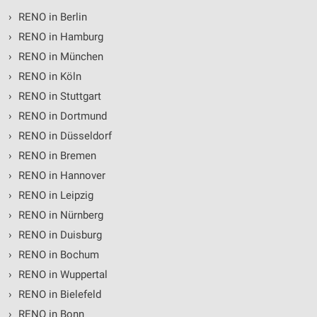
Verwendung von Profilen zur Auswahl
›
RENO in Berlin
personalisierter Werbung
›
RENO in Hamburg
Erstellung von Profilen zur Personalisierung
›
RENO in München
von Inhalten
›
RENO in Köln
›
RENO in Stuttgart
Verwendung von Profilen zur Auswahl
personalisierter Inhalte
›
RENO in Dortmund
›
RENO in Düsseldorf
Messung der Werbeleistung
›
RENO in Bremen
Messung der Performance von Inhalten
›
RENO in Hannover
›
RENO in Leipzig
Analyse von Zielgruppen durch Statistiken oder
Kombinationen von Daten aus verschiedenen
›
RENO in Nürnberg
Quellen
›
RENO in Duisburg
Entwicklung und Verbesserung der Angebote
›
RENO in Bochum
›
RENO in Wuppertal
Verwendung reduzierter Daten zur Auswahl von
Inhalten
›
RENO in Bielefeld
IAB-Besonderheiten:
›
RENO in Bonn