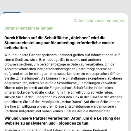
Lidl Prospekt und aktuelle Angebote für Castrop-
Datenschutzbestimmungen
Rauxel
Datenschutzeinstellungen
Durch Klicken auf die Schaltfläche „Ablehnen“ wird die
Standardeinstellung nur für unbedingt erforderliche cookie
Lieblingswelt Prospekte & Aktionen
beibehalten.
Wir und unsere Partner speichern und/oder greifen auf Informationen auf
einem Gerät zu, wie z. B. eindeutige IDs in cookie und anderen
Browserspeichern, um personenbezogene Daten zu verarbeiten. Einige
Anbieter verarbeiten Ihre personenbezogenen Daten möglicherweise
aufgrund eines berechtigten Interesses. Um dem zu widersprechen, öffnen
Lienenkämper Filialen & Öffnungszeiten für
Sie die „Einstellungen“. Sie können Ihre Einstellungen akzeptieren, ablehnen
Meinerzhagen
oder verwalten, indem Sie auf die Schaltfläche „Einstellungen verwalten“
klicken oder jederzeit auf die Fingerabdruck-Schaltfläche in der linken
unteren Ecke der Website klicken. Um Ihre Einwilligung zu widerrufen,
klicken Sie auf den Fingerabdruck oder den Link in der Fußzeile der Website
und klicken Sie auf den Menüpunkt „Meine Daten“. Auf dieser Seite können
Louis Prospekte und Angebote für Castrop-
Sie Ihre Einwilligung widerrufen. Diese Entscheidungen werden unseren
Rauxel
Partnern mitgeteilt und haben keinen Einfluss auf die Browserdaten.
Wir und unsere Partner verarbeiten Daten, um die Leistung der
Website zu analysieren und Folgendes zu tun:
Speichern von oder Zugriff auf Informationen auf einem Endgerät.