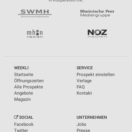
In Kooperation mit:
IAB-Besonderheiten:
Verwendung genauer Standortdaten
Geräte anhand von aktiv angeforderten
Informationen identifizieren
Nicht-IAB-Verarbeitungszwecke:
Notwendig
Performance
WEEKLI
SERVICE
Startseite
Prospekt einstellen
Funktional
Öffnungszeiten
Verlage
Alle Prospekte
FAQ
Werbung
Angebote
Kontakt
Magazin
SOCIAL
UNTERNEHMEN
Facebook
Jobs
Twitter
Presse