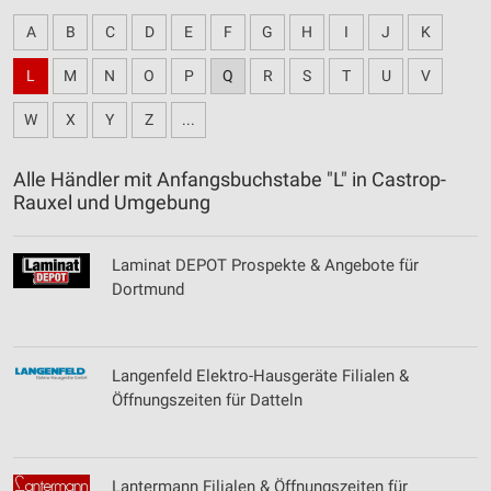
A
B
C
D
E
F
G
H
I
J
K
L
M
N
O
P
Q
R
S
T
U
V
W
X
Y
Z
...
Alle Händler mit Anfangsbuchstabe "L" in Castrop-
Rauxel und Umgebung
Laminat DEPOT Prospekte & Angebote für
Dortmund
Langenfeld Elektro-Hausgeräte Filialen &
Öffnungszeiten für Datteln
Lantermann Filialen & Öffnungszeiten für