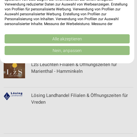
Lucky Bike Filialen & Öffnungszeiten für
Verwendung reduzierter Daten zur Auswahl von Werbeanzeigen. Erstellung
Dortmund
von Profilen für personalisierte Werbung. Verwendung von Profilen zur
Auswahl personalisierter Werbung. Erstellung von Profilen zur
Personalisierung von Inhalten. Verwendung von Profilen zur Auswahl
personalisierter Inhalte. Messung der Werbeleistung. Messung der
Performance von Inhalten. Analyse von Zielgruppen durch Statistiken oder
LUX118 Filialen & Öffnungszeiten für Köln/Hürth
Kombinationen von Daten aus verschiedenen Quellen. Entwicklung und
Verbesserung der Angebote. Verwendung reduzierter Daten zur Auswahl
Alle akzeptieren
von Inhalten.
Daten können außerhalb der Europäischen Union weitergegeben und in die
Nein, anpassen
USA gesendet werden.
Ihre Einwilligung und die cookie Richtlinie gelten ausschließlich für diese
LzS Leuchten Filialen & Öffnungszeiten für
Website/App.
Marienthal - Hamminkeln
Partnerliste anzeigen (1 IAB-Anbieter)
Wir nutzen Ihre Daten für folgende Zwecke:
IAB-Verarbeitungszwecke:
Lösing Landhandel Filialen & Öffnungszeiten für
Speichern von oder Zugriff auf Informationen
Vreden
auf einem Endgerät
Verwendung reduzierter Daten zur Auswahl von
Werbeanzeigen
Erstellung von Profilen für personalisierte