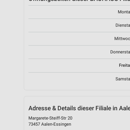
Mont
Dienst
Mittwo
Donnerst
Freit
Samst
Adresse & Details
dieser Filiale in Aa
Margarete-Steiff-Str 20
73457 Aalen-Essingen