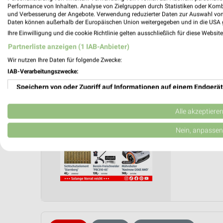
Performance von Inhalten. Analyse von Zielgruppen durch Statistiken oder Kom
und Verbesserung der Angebote. Verwendung reduzierter Daten zur Auswahl von
Daten können außerhalb der Europäischen Union weitergegeben und in die USA 
BAUHAU
Ihre Einwilligung und die cookie Richtlinie gelten ausschließlich für diese Websit
August 
Partnerliste anzeigen (1 IAB-Anbieter)
Gültig von
Wir nutzen Ihre Daten für folgende Zwecke:
📅
Kalende
IAB-Verarbeitungszwecke:
Speichern von oder Zugriff auf Informationen auf einem Endgerät
PROSP
❯
Verwendung reduzierter Daten zur Auswahl von Werbeanzeigen
Alle akzeptiere
Erstellung von Profilen für personalisierte Werbung
Nein, anpassen
Verwendung von Profilen zur Auswahl personalisierter Werbung
Erstellung von Profilen zur Personalisierung von Inhalten
Verwendung von Profilen zur Auswahl personalisierter Inhalte
Messung der Werbeleistung