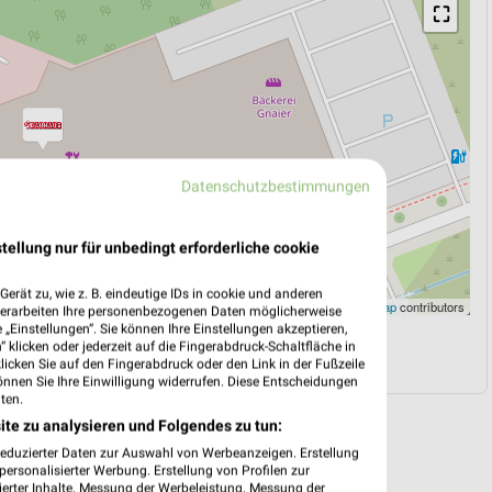
⛶
Datenschutzbestimmungen
tellung nur für unbedingt erforderliche cookie
erät zu, wie z. B. eindeutige IDs in cookie und anderen
Leaflet
|
©
OpenStreetMap
contributors
verarbeiten Ihre personenbezogenen Daten möglicherweise
„Einstellungen“. Sie können Ihre Einstellungen akzeptieren,
 klicken oder jederzeit auf die Fingerabdruck-Schaltfläche in
N
NAVIGATION MIT GOOGLE/IOS MAPS
klicken Sie auf den Fingerabdruck oder den Link in der Fußzeile
önnen Sie Ihre Einwilligung widerrufen. Diese Entscheidungen
ten.
ite zu analysieren und Folgendes zu tun:
reduzierter Daten zur Auswahl von Werbeanzeigen. Erstellung
ersonalisierter Werbung. Erstellung von Profilen zur
ierter Inhalte. Messung der Werbeleistung. Messung der