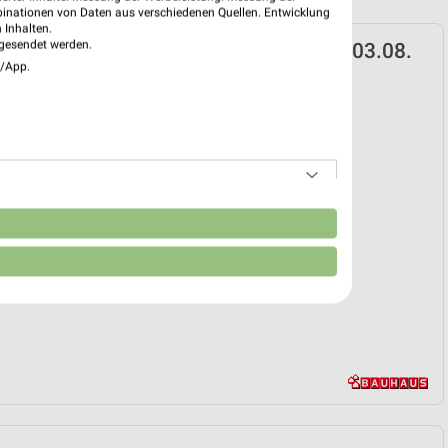
binationen von Daten aus verschiedenen Quellen. Entwicklung
 Inhalten.
gesendet werden.
S Prospekt für Essingen ab Mo. den 03.08.
e/App.
2026
 03. Aug. bis 15. Aug.
reintrag erstellen
EKT BLÄTTERN
n