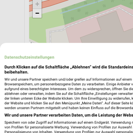
+
−
Datenschutzeinstellungen
Durch Klicken auf die Schaltfläche „Ablehnen“ wird die Standardeins
beibehalten.
Wir und unsere Partner speichern und/oder greifen auf Informationen auf einem G
Browserspeichern, um personenbezogene Daten zu verarbeiten. Einige Anbieter 
aufgrund eines berechtigten Interesses. Um dem zu widersprechen, öffnen Sie die 
ablehnen oder verwalten, indem Sie auf die Schaltfläche „Einstellungen verwalten“
ÖPNV ANZEIGEN
LADESÄULEN ANZEIGE
der linken unteren Ecke der Website klicken. Um Ihre Einwilligung zu widerrufen, 
der Website und klicken Sie auf den Menüpunkt „Meine Daten“. Auf dieser Seite k
werden unseren Partnern mitgeteilt und haben keinen Einfluss auf die Browserda
Wir und unsere Partner verarbeiten Daten, um die Leistung der Webs
Aktuelle Angebote in dieser Filiale
Speichern von oder Zugriff auf Informationen auf einem Endgerät. Verwendung 
Anzahl Prospekte: 1
von Profilen für personalisierte Werbung. Verwendung von Profilen zur Auswahl p
Letztes Prospektupdate: vor 8 Tagen
Personalisierung von Inhalten. Verwendung von Profilen zur Auswahl personalis