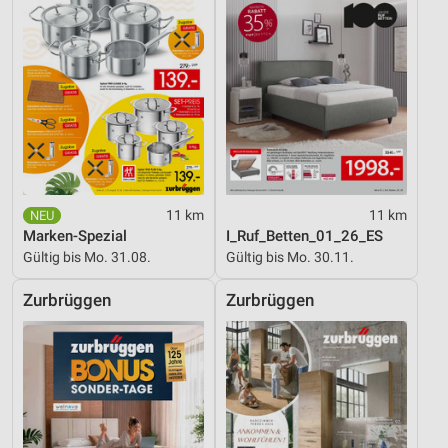
Analyse von Zielgruppen durch Statistiken oder
Kombinationen von Daten aus verschiedenen
Quellen
Entwicklung und Verbesserung der Angebote
Verwendung reduzierter Daten zur Auswahl von
Inhalten
IAB-Besonderheiten:
11 km
11 km
Verwendung genauer Standortdaten
Marken-Spezial
I_Ruf_Betten_01_26_ES
Gültig bis Mo. 31.08.
Gültig bis Mo. 30.11.
Geräte anhand von aktiv angeforderten
Informationen identifizieren
Zurbrüggen
Zurbrüggen
Nicht-IAB-Verarbeitungszwecke:
Notwendig
Performance
Funktional