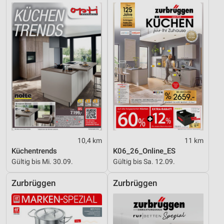
IAB-Verarbeitungszwecke:
Speichern von oder Zugriff auf Informationen
auf einem Endgerät
Verwendung reduzierter Daten zur Auswahl von
Werbeanzeigen
Erstellung von Profilen für personalisierte
Werbung
Verwendung von Profilen zur Auswahl
personalisierter Werbung
Erstellung von Profilen zur Personalisierung
10,4 km
11 km
von Inhalten
Küchentrends
K06_26_Online_ES
Gültig bis Mi. 30.09.
Gültig bis Sa. 12.09.
Verwendung von Profilen zur Auswahl
personalisierter Inhalte
Zurbrüggen
Zurbrüggen
Messung der Werbeleistung
Messung der Performance von Inhalten