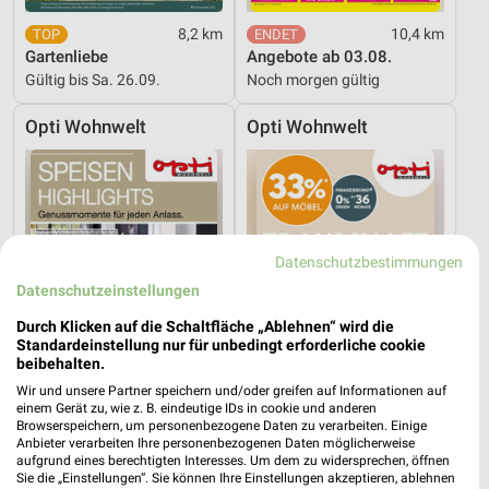
8,2 km
10,4 km
Gartenliebe
Angebote ab 03.08.
Gültig bis Sa. 26.09.
Noch morgen gültig
Opti Wohnwelt
Opti Wohnwelt
Datenschutzbestimmungen
Datenschutzeinstellungen
Durch Klicken auf die Schaltfläche „Ablehnen“ wird die
Standardeinstellung nur für unbedingt erforderliche cookie
beibehalten.
Wir und unsere Partner speichern und/oder greifen auf Informationen auf
einem Gerät zu, wie z. B. eindeutige IDs in cookie und anderen
Browserspeichern, um personenbezogene Daten zu verarbeiten. Einige
Anbieter verarbeiten Ihre personenbezogenen Daten möglicherweise
10,4 km
10,4 km
aufgrund eines berechtigten Interesses. Um dem zu widersprechen, öffnen
Speisen Highlight
Traumhaft schlafen!
Sie die „Einstellungen“. Sie können Ihre Einstellungen akzeptieren, ablehnen