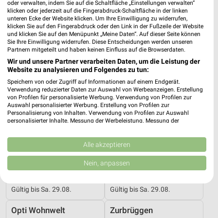
Gültig bis Mi. 30.09.
Gültig bis Mi. 30.09.
oder verwalten, indem Sie auf die Schaltfläche „Einstellungen verwalten“
klicken oder jederzeit auf die Fingerabdruck-Schaltfläche in der linken
unteren Ecke der Website klicken. Um Ihre Einwilligung zu widerrufen,
Opti Wohnwelt
Opti Wohnwelt
klicken Sie auf den Fingerabdruck oder den Link in der Fußzeile der Website
und klicken Sie auf den Menüpunkt „Meine Daten“. Auf dieser Seite können
Sie Ihre Einwilligung widerrufen. Diese Entscheidungen werden unseren
Partnern mitgeteilt und haben keinen Einfluss auf die Browserdaten.
Wir und unsere Partner verarbeiten Daten, um die Leistung der
Website zu analysieren und Folgendes zu tun:
Speichern von oder Zugriff auf Informationen auf einem Endgerät.
Verwendung reduzierter Daten zur Auswahl von Werbeanzeigen. Erstellung
von Profilen für personalisierte Werbung. Verwendung von Profilen zur
Auswahl personalisierter Werbung. Erstellung von Profilen zur
Personalisierung von Inhalten. Verwendung von Profilen zur Auswahl
personalisierter Inhalte. Messung der Werbeleistung. Messung der
Performance von Inhalten. Analyse von Zielgruppen durch Statistiken oder
Kombinationen von Daten aus verschiedenen Quellen. Entwicklung und
Verbesserung der Angebote. Verwendung reduzierter Daten zur Auswahl
Alle akzeptieren
von Inhalten.
Daten können außerhalb der Europäischen Union weitergegeben und in die
Nein, anpassen
USA gesendet werden.
10,4 km
10,4 km
Hot Sommer Sale
Hot Sommer Sale
Ihre Einwilligung und die cookie Richtlinie gelten ausschließlich für diese
Website/App.
Gültig bis Sa. 29.08.
Gültig bis Sa. 29.08.
Partnerliste anzeigen (1 IAB-Anbieter)
Opti Wohnwelt
Zurbrüggen
Wir nutzen Ihre Daten für folgende Zwecke: